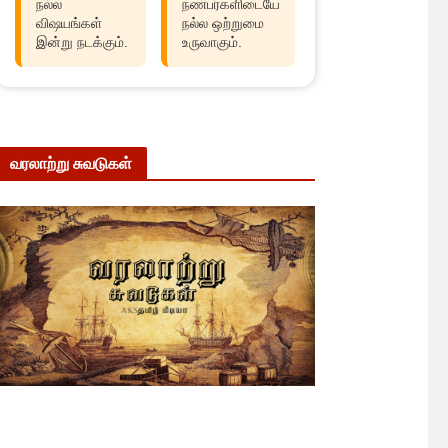
நல்ல
நண்பர்களிடையே
விஷயங்கள்
நல்ல ஒற்றுமை
இன்று நடக்கும்.
உருவாகும்.
வரலாற்று சுவடுகள்