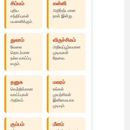
சிம்மம்
கன்னி
புதிய
அதிர்ஷ்டமான
சந்திப்புகள்
நாள் இன்று.
பயனளிக்கும்.
துலாம்
விருச்சிகம்
வேலை
அறிவுப்பூர்வமான
தொடர்பான
முடிவுகள்
நல்ல வாய்ப்பு
தேவை.
வரும்.
தனுசு
மகரம்
வெற்றிக்கான
உங்கள்
வாய்ப்புகள்
முயற்சிகள்
அதிகம்.
இனிமையாக
முடியும்.
கும்பம்
மீனம்