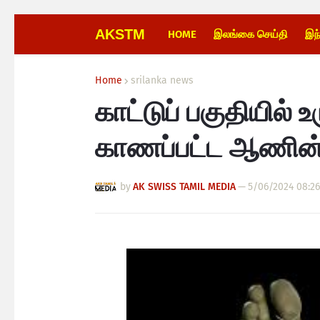
AKSTM
HOME
இலங்கை செய்தி
இந
Home
srilanka news
காட்டுப் பகுதியில் 
காணப்பட்ட ஆணின் ச
by
AK SWISS TAMIL MEDIA
—
5/06/2024 08:2