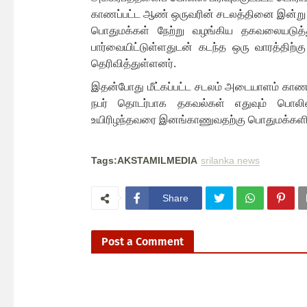
காணப்பட்ட ஆண் ஒருவரின் சடலத்தினை இன்று ப
பொதுமக்கள் நேற்று வழங்கிய தகவலையடுத்த
பார்வையிட்டுள்ளதுடன் கடந்த ஒரு வாரத்திற்க
தெரிவித்துள்ளனர்.
இதன்போது மீட்கப்பட்ட சடலம் அடையாளம் காண 
நபர் தொடர்பாக தகவல்கள் எதுவும் பொலிஸ
உயிரிழந்தவரை இனங்காணுவதற்கு பொதுமக்களிட
Tags:AKSTAMILMEDIA
srilanka news
Share
Post a Comment