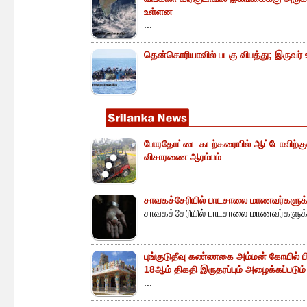
உள்ளன
...
தென்கொரியாவில் படகு விபத்து; இருவர் உய
...
போரதோட்டை கடற்கரையில் ஆட்டோவிற்குள் 
விசாரணை ஆரம்பம்
...
சாவகச்சேரியில் பாடசாலை மாணவர்களுக்க
சாவகச்சேரியில் பாடசாலை மாணவர்களுக்க
புங்குடுதீவு கண்ணகை அம்மன் கோயில் ப
18ஆம் திகதி இருதரப்பும் அழைக்கப்படும்
...