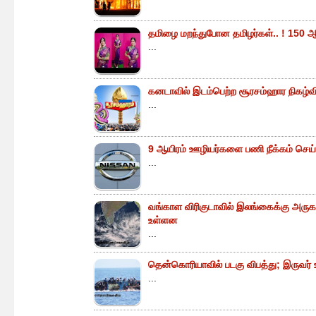
தமிழை மறந்துபோன தமிழர்கள்.. ! 150 ஆ
...
கனடாவில் இடம்பெற்ற சூரசம்ஹார நிகழ்வின்
...
9 ஆயிரம் ஊழியர்களை பணி நீக்கம் செய்
...
வங்காள விரிகுடாவில் இலங்கைக்கு அருகா
உள்ளன
...
தென்கொரியாவில் படகு விபத்து; இருவர் உய
...