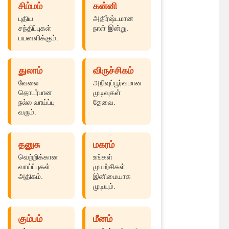
சிம்மம்
கன்னி
புதிய
அதிர்ஷ்டமான
சந்திப்புகள்
நாள் இன்று.
பயனளிக்கும்.
துலாம்
விருச்சிகம்
வேலை
அறிவுப்பூர்வமான
தொடர்பான
முடிவுகள்
நல்ல வாய்ப்பு
தேவை.
வரும்.
தனுசு
மகரம்
வெற்றிக்கான
உங்கள்
வாய்ப்புகள்
முயற்சிகள்
அதிகம்.
இனிமையாக
முடியும்.
கும்பம்
மீனம்