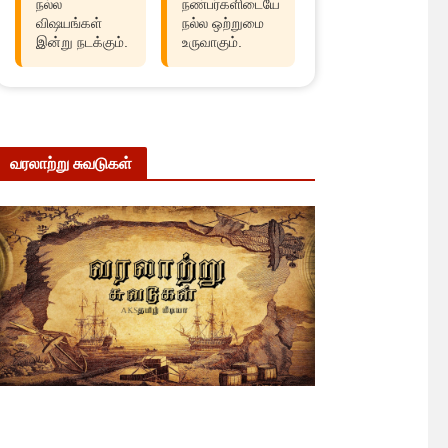
நல்ல
நண்பர்களிடையே
விஷயங்கள்
நல்ல ஒற்றுமை
இன்று நடக்கும்.
உருவாகும்.
வரலாற்று சுவடுகள்