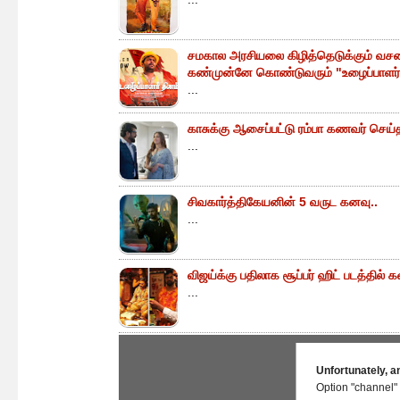
சமகால அரசியலை கிழித்தெடுக்கும் வசன
கண்முன்னே கொண்டுவரும் "உழைப்பாளர் 
...
காசுக்கு ஆசைப்பட்டு ரம்பா கணவர் செய
...
சிவகார்த்திகேயனின் 5 வருட கனவு..
...
விஜய்க்கு பதிலாக சூப்பர் ஹிட் படத்தில் கள
...
Unfortunately, a
Option "channel" 