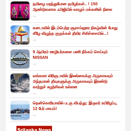
தமிழை மறந்துபோன தமிழர்கள்.. ! 150
ஆண்டுகளாக ஃபிஜியில் வாழும் மக்களின் நிலை
...
கனடாவில் இடம்பெற்ற சூரசம்ஹார நிகழ்வின் போது
கீழே விழுந்த குருக்கள் தீவிர சிகிச்சையில்...!
...
9 ஆயிரம் ஊழியர்களை பணி நீக்கம் செய்யும்
NISSAN
...
வங்காள விரிகுடாவில் இலங்கைக்கு அருகாகவும்
அந்தமான் தீவுகளுக்கு அருகாகவும் இரண்டு
காற்றுச் சுழற்சிகள் உள்ளன
...
தென்கொரியாவில் படகு விபத்து; இருவர் உயிரிழப்பு,
12 பேர் மாயம்!
...