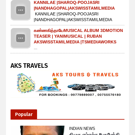
KANNILAE |SHAROQ-POOJASRI
|NANDHAGOPAL|AKSWISSTAMILMEDIA
KANNILAE |SHAROQ-POOJASRI
|NANDHAGOPAL|AKSWISSTAMILMEDIA
கண்ணகித்தாயேMUSICAL ALBUM 3DMOTION
TEASER | YANIMUSICAL | RUBAN
AKSWISSTAMILMEDIA |TSMEDIAWORKS
...
AKS TRAVELS
Popular
INDIAN NEWS
திமுக எம்எல்ஏ #புகழேந்தி