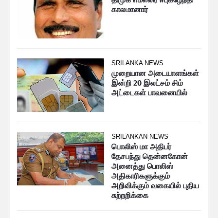
காலமானார்
SRILANKA NEWS
முறையான அடையாளங்கள்
இன்றி 20 இலட்சம் சிம்
அட்டைகள் பாவனையில்
SRILANKAN NEWS
பொலிஸ் மா அதிபர்
தேசபந்து தென்னகோன்
அனைத்து பொலிஸ்
அதிகாரிகளுக்கும்
அறிவிக்கும் வகையில் புதிய
சுற்றறிக்கை