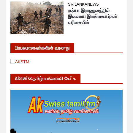
SRILANKANEWS
ரஷ்யா இராணுவத்தில்
இணைய இலங்கையர்கள்
வரிசையில்
பிரபலமானவர்களின் வரலாறு
Akswissதமிழ் வானொலி கேட்க