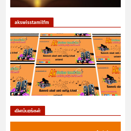
akswisstamilfm
விளம்பரங்கள்