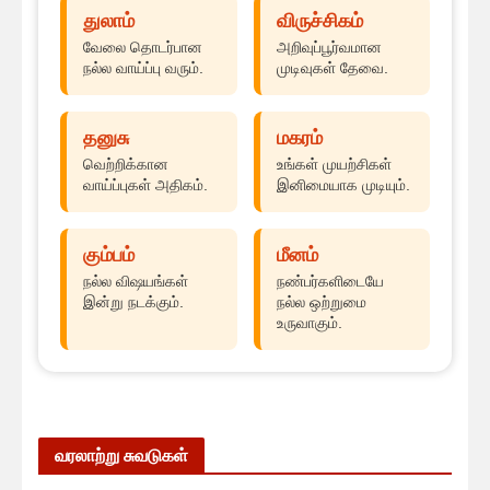
துலாம்
விருச்சிகம்
வேலை தொடர்பான
அறிவுப்பூர்வமான
நல்ல வாய்ப்பு வரும்.
முடிவுகள் தேவை.
தனுசு
மகரம்
வெற்றிக்கான
உங்கள் முயற்சிகள்
வாய்ப்புகள் அதிகம்.
இனிமையாக முடியும்.
கும்பம்
மீனம்
நல்ல விஷயங்கள்
நண்பர்களிடையே
இன்று நடக்கும்.
நல்ல ஒற்றுமை
உருவாகும்.
வரலாற்று சுவடுகள்