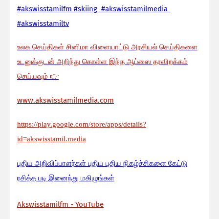
#akswisstamilfm #skiing #akswisstamilmedia
#akswisstamiltv
உலக செய்திகள் சினிமா விளையாட்டு அரசியல் செய்திகளை
உடனுக்குடன் அறிந்து கொள்ள இந்த ஆப்ஸை தரவிறக்கம்
செய்யவும்
👉
www.akswisstamilmedia.com
https://play.google.com/store/apps/details?
id=akswisstamil.media
பு
திய அறிவிப்பாளர்கள் புதிய புதிய நிகழ்ச்சிகளை கேட்டு
ரசித்த படி இனைந்து மகிழுங்கள்
Akswisstamilfm - YouTube