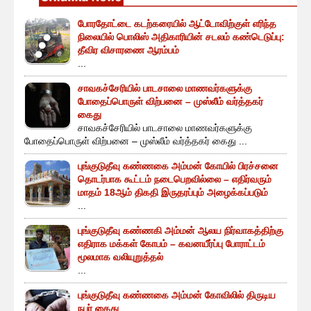
போரதோட்டை கடற்கரையில் ஆட்டோவிற்குள் எரிந்த
நிலையில் பொலிஸ் அதிகாரியின் சடலம் கண்டெடுப்பு:
தீவிர விசாரணை ஆரம்பம்
...
சாவகச்சேரியில் பாடசாலை மாணவர்களுக்கு
போதைப்பொருள் விற்பனை – முஸ்லீம் வர்த்தகர்
கைது
சாவகச்சேரியில் பாடசாலை மாணவர்களுக்கு
போதைப்பொருள் விற்பனை – முஸ்லீம் வர்த்தகர் கைது ...
புங்குடுதீவு கண்ணகை அம்மன் கோயில் பிரச்சனை
தொடர்பாக கூட்டம் நடைபெறவில்லை – எதிர்வரும்
மாதம் 18ஆம் திகதி இருதரப்பும் அழைக்கப்படும்
...
புங்குடுதீவு கண்ணகி அம்மன் ஆலய நிர்வாகத்திற்கு
எதிராக மக்கள் கோபம் – கவனயீர்ப்பு போராட்டம்
மூலமாக வலியுறுத்தல்
...
புங்குடுதீவு கண்ணகை அம்மன் கோவிலில் திருடிய
நபர் கைது