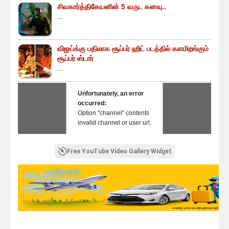
சிவகார்த்திகேயனின் 5 வருட கனவு..
...
விஜய்க்கு பதிலாக சூப்பர் ஹிட் படத்தில் களமிறங்கும்
சூப்பர் ஸ்டார்
...
Unfortunately, an error
occurred:
Option "channel" contents
invalid channel or user url.
Free YouTube Video Gallery Widget