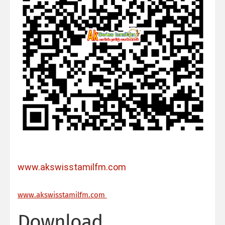
www.akswisstamilfm.com
ww
w.akswisstamilfm.com
Download