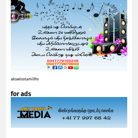
akswisstamilfm
for ads