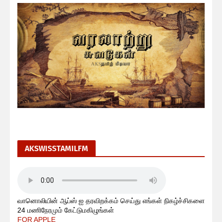
AKSWISSTAMILFM
வானொலியின் ஆப்ஸ் ஐ தரவிறக்கம் செய்து எங்கள் நிகழ்ச்சிகளை
24 மணிநேரமும் கேட்டுமகிழுங்கள்
FOR APPLE