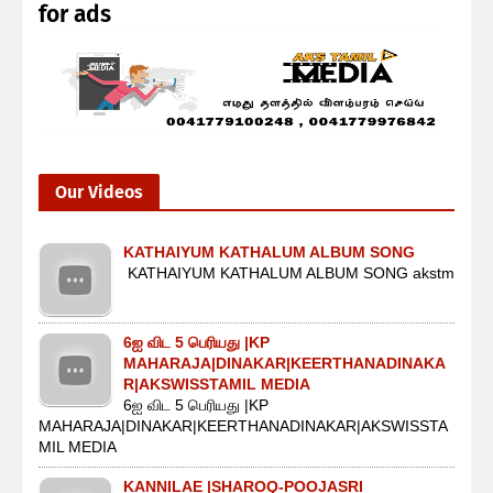
for ads
Our Videos
KATHAIYUM KATHALUM ALBUM SONG
KATHAIYUM KATHALUM ALBUM SONG akstm
6ஐ விட 5 பெரியது |KP
MAHARAJA|DINAKAR|KEERTHANADINAKA
R|AKSWISSTAMIL MEDIA
6ஐ விட 5 பெரியது |KP
MAHARAJA|DINAKAR|KEERTHANADINAKAR|AKSWISSTA
MIL MEDIA
KANNILAE |SHAROQ-POOJASRI