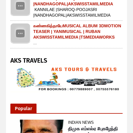
|NANDHAGOPAL|AKSWISSTAMILMEDIA
KANNILAE |SHAROQ-POOJASRI
|NANDHAGOPAL|AKSWISSTAMILMEDIA
கண்ணகித்தாயேMUSICAL ALBUM 3DMOTION
TEASER | YANIMUSICAL | RUBAN
AKSWISSTAMILMEDIA |TSMEDIAWORKS
...
AKS TRAVELS
Popular
INDIAN NEWS
திமுக எம்எல்ஏ #புகழேந்தி