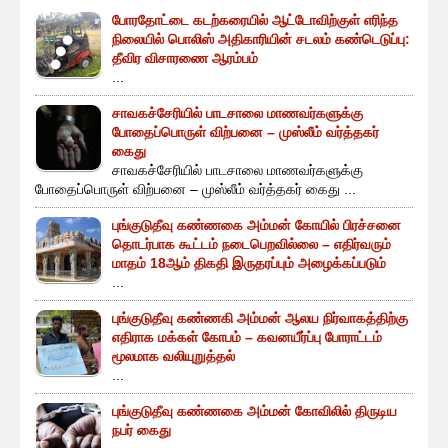
போரதோட்டை கடற்கரையில் ஆட்டோவிற்குள் எரிந்த
நிலையில் பொலிஸ் அதிகாரியின் சடலம் கண்டெடுப்பு:
தீவிர விசாரணை ஆரம்பம்
...
சாவகச்சேரியில் பாடசாலை மாணவர்களுக்கு
போதைப்பொருள் விற்பனை – முஸ்லீம் வர்த்தகர்
கைது
சாவகச்சேரியில் பாடசாலை மாணவர்களுக்கு
போதைப்பொருள் விற்பனை – முஸ்லீம் வர்த்தகர் கைது ...
புங்குடுதீவு கண்ணகை அம்மன் கோயில் பிரச்சனை
தொடர்பாக கூட்டம் நடைபெறவில்லை – எதிர்வரும்
மாதம் 18ஆம் திகதி இருதரப்பும் அழைக்கப்படும்
...
புங்குடுதீவு கண்ணகி அம்மன் ஆலய நிர்வாகத்திற்கு
எதிராக மக்கள் கோபம் – கவனயீர்ப்பு போராட்டம்
மூலமாக வலியுறுத்தல்
...
புங்குடுதீவு கண்ணகை அம்மன் கோவிலில் திருடிய
நபர் கைது