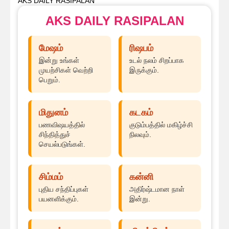
AKS DAILY RASIPALAN
AKS DAILY RASIPALAN
மேஷம்
ரிஷபம்
இன்று உங்கள்
உடல் நலம் சிறப்பாக
முயற்சிகள் வெற்றி
இருக்கும்.
பெறும்.
மிதுனம்
கடகம்
பணவிஷயத்தில்
குடும்பத்தில் மகிழ்ச்சி
சிந்தித்துச்
நிலவும்.
செயல்படுங்கள்.
சிம்மம்
கன்னி
புதிய சந்திப்புகள்
அதிர்ஷ்டமான நாள்
பயனளிக்கும்.
இன்று.