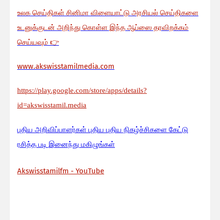
உலக செய்திகள் சினிமா விளையாட்டு அரசியல் செய்திகளை
உடனுக்குடன் அறிந்து கொள்ள இந்த ஆப்ஸை தரவிறக்கம்
செய்யவும்
👉
www.akswisstamilmedia.com
https://play.google.com/store/apps/details?
id=akswisstamil.media
பு
திய அறிவிப்பாளர்கள் புதிய புதிய நிகழ்ச்சிகளை கேட்டு
ரசித்த படி இனைந்து மகிழுங்கள்
Akswisstamilfm - YouTube