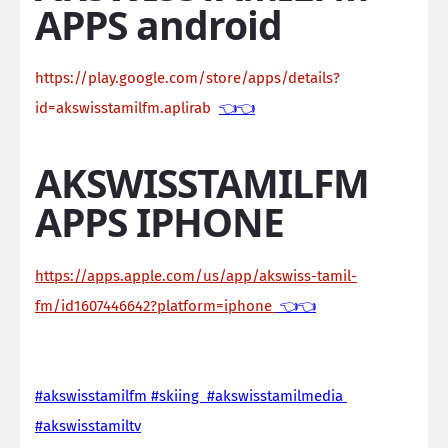
APPS android
https://play.google.com/store/apps/details?
id=akswisstamilfm.aplirab
👈👈
AKSWISSTAMILFM
APPS IPHONE
https://apps.apple.com/us/app/akswiss-tamil-
fm/id1607446642?platform=iphone
👈👈
#akswisstamilfm #skiing #akswisstamilmedia
#akswisstamiltv