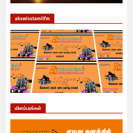
akswisstamilfm
விளம்பரங்கள்