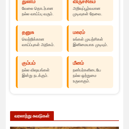
துலாம்
விருச்சிகம்
வேலை தொடர்பான
அறிவுப்பூர்வமான
நல்ல வாய்ப்பு வரும்.
முடிவுகள் தேவை.
தனுசு
மகரம்
வெற்றிக்கான
உங்கள் முயற்சிகள்
வாய்ப்புகள் அதிகம்.
இனிமையாக முடியும்.
கும்பம்
மீனம்
நல்ல விஷயங்கள்
நண்பர்களிடையே
இன்று நடக்கும்.
நல்ல ஒற்றுமை
உருவாகும்.
வரலாற்று சுவடுகள்