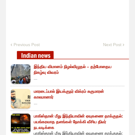
Previous Post
Next Post
இந்திய விமானம் நிழல்விழுதல் – தற்போதைய
நிகழ்வு விவரம்
...
மாரடைப்பால் இயக்குநர் விக்ரம் சுகுமாரன்
காலமானார்
...
பாகிஸ்தான் மீது இந்தியாவின் ஏவுகணை தாக்குதல்:
பயங்கரவாத தளங்கள் நோக்கி வீசிய திடீர்
நடவடிக்கை
பாகிஸ்தான் மீது இந்தியாவின் ஏவுகணை தாக்குதல்: