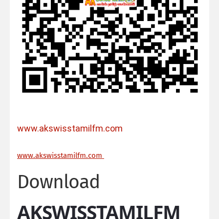
www.akswisstamilfm.com
ww
w.akswisstamilfm.com
Download
AKSWISSTAMILFM