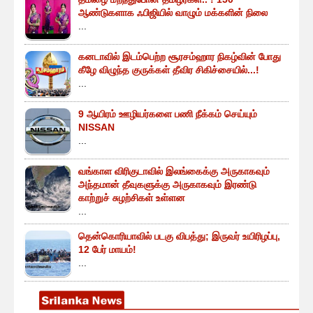
ஆண்டுகளாக ஃபிஜியில் வாழும் மக்களின் நிலை
...
கனடாவில் இடம்பெற்ற சூரசம்ஹார நிகழ்வின் போது
கீழே விழுந்த குருக்கள் தீவிர சிகிச்சையில்...!
...
9 ஆயிரம் ஊழியர்களை பணி நீக்கம் செய்யும்
NISSAN
...
வங்காள விரிகுடாவில் இலங்கைக்கு அருகாகவும்
அந்தமான் தீவுகளுக்கு அருகாகவும் இரண்டு
காற்றுச் சுழற்சிகள் உள்ளன
...
தென்கொரியாவில் படகு விபத்து; இருவர் உயிரிழப்பு,
12 பேர் மாயம்!
...