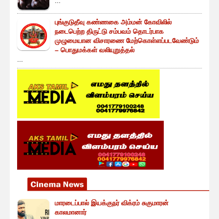
...
புங்குடுதீவு கண்ணகை அம்மன் கோவிலில்
நடைபெற்ற திருட்டு சம்பவம் தொடர்பாக
முழுமையான விசாரணை மேற்கொள்ளப்படவேண்டும்
– பொதுமக்கள் வலியுறுத்தல்
...
மாரடைப்பால் இயக்குநர் விக்ரம் சுகுமாரன்
காலமானார்