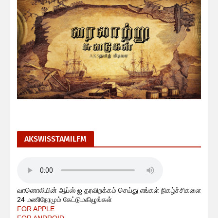
AKSWISSTAMILFM
வானொலியின் ஆப்ஸ் ஐ தரவிறக்கம் செய்து எங்கள் நிகழ்ச்சிகளை
24 மணிநேரமும் கேட்டுமகிழுங்கள்
FOR APPLE