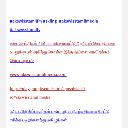
#akswisstamilfm #skiing #akswisstamilmedia
#akswisstamiltv
உலக செய்திகள் சினிமா விளையாட்டு அரசியல் செய்திகளை
உடனுக்குடன் அறிந்து கொள்ள இந்த ஆப்ஸை தரவிறக்கம்
செய்யவும்
👉
www.akswisstamilmedia.com
https://play.google.com/store/apps/details?
id=akswisstamil.media
பு
திய அறிவிப்பாளர்கள் புதிய புதிய நிகழ்ச்சிகளை கேட்டு
ரசித்த படி இனைந்து மகிழுங்கள்