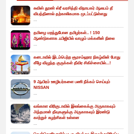
சுவிஸ் தூண் ஸ்ரீ வரசித்தி விநாயகர் ஆலயம் தீ
விபத்தினால் தற்காலிகமாக மூடப்பட்டுள்ளது
...
தமிழை மறந்துபோன தமிழர்கள்.. ! 150
ஆண்டுகளாக ஃபிஜியில் வாழும் மக்களின் நிலை
...
கனடாவில் இடம்பெற்ற சூரசம்ஹார நிகழ்வின் போது
கீழே விழுந்த குருக்கள் தீவிர சிகிச்சையில்...!
...
9 ஆயிரம் ஊழியர்களை பணி நீக்கம் செய்யும்
NISSAN
...
வங்காள விரிகுடாவில் இலங்கைக்கு அருகாகவும்
அந்தமான் தீவுகளுக்கு அருகாகவும் இரண்டு
காற்றுச் சுழற்சிகள் உள்ளன
...
தென்கொரியாவில் படகு விபத்து; இருவர் உயிரிழப்பு,