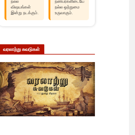
நல்ல
நண்பர்களிடையே
விஷயங்கள்
நல்ல ஒற்றுமை
இன்று நடக்கும்.
உருவாகும்.
வரலாற்று சுவடுகள்