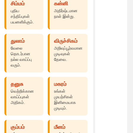
சிம்மம்
கன்னி
புதிய
அதிர்ஷ்டமான
சந்திப்புகள்
நாள் இன்று.
பயனளிக்கும்.
துலாம்
விருச்சிகம்
வேலை
அறிவுப்பூர்வமான
தொடர்பான
முடிவுகள்
நல்ல வாய்ப்பு
தேவை.
வரும்.
தனுசு
மகரம்
வெற்றிக்கான
உங்கள்
வாய்ப்புகள்
முயற்சிகள்
அதிகம்.
இனிமையாக
முடியும்.
கும்பம்
மீனம்