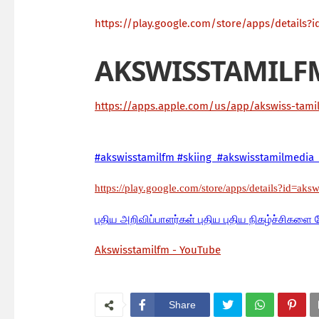
https://play.google.com/store/apps/details?i
AKSWISSTAMILF
https://apps.apple.com/us/app/akswiss-tam
#akswisstamilfm #skiing #akswisstamilmedia 
https://play.google.com/store/apps/details?id=aks
பு
திய அறிவிப்பாளர்கள் புதிய புதிய நிகழ்ச்சிகளை 
Akswisstamilfm - YouTube
Share