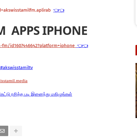
d=akswisstamilfm.aplirab
👈👈
M APPS IPHONE
il-fm/id1607446642?platform=iphone
👈👈
#akswisstamiltv
wisstamil.media
கேட்டு ரசித்த படி இனைந்து மகிழுங்கள்