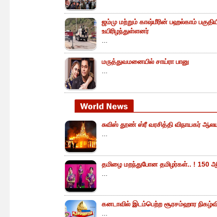
ஜம்மு மற்றும் காஷ்மீரின் பஹல்காம் பகுத
உயிரிழந்துள்ளனர்
...
மருத்துவமனையில் சாய்ரா பானு
...
சுவிஸ் தூண் ஸ்ரீ வரசித்தி விநாயகர் ஆலய
...
தமிழை மறந்துபோன தமிழர்கள்.. ! 150 ஆ
...
கனடாவில் இடம்பெற்ற சூரசம்ஹார நிகழ்வின்
...