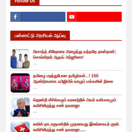
Follow Us
பன்னாட்டு அரசியல் ஆய்வு
பிரசாந்த் கிஷோரை அழைத்து வந்ததே நான்தான்;
சொல்கிறார் ஆதவ் அர்ஜூனா!
...
தமிழை மறந்துபோன தமிழர்கள்.. ! 150
ஆண்டுகளாக ஃபிஜியில் வாழும் மக்களின் நிலை
...
ஹென்றி கீசிங்கரும் வரலாற்றில் அவர் வகிபாகமும்
சுவிசிலிருந்து சண் தவராஜா
...
சுவிஸ் நாடாளுமன்றில் முதலாவது இலங்கையர் குரல்
சுவிசிலிருந்து சண் தவராஜா.....