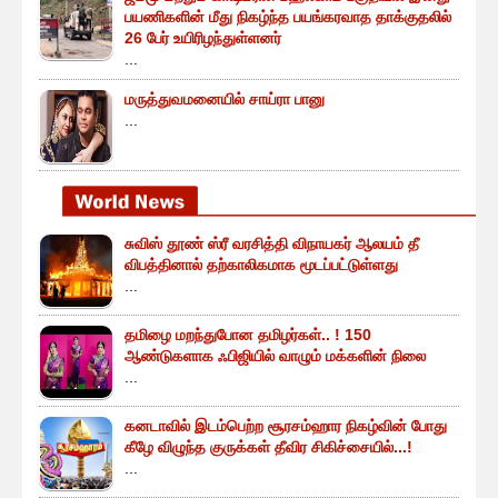
பயணிகளின் மீது நிகழ்ந்த பயங்கரவாத தாக்குதலில்
26 பேர் உயிரிழந்துள்ளனர்
...
மருத்துவமனையில் சாய்ரா பானு
...
சுவிஸ் தூண் ஸ்ரீ வரசித்தி விநாயகர் ஆலயம் தீ
விபத்தினால் தற்காலிகமாக மூடப்பட்டுள்ளது
...
தமிழை மறந்துபோன தமிழர்கள்.. ! 150
ஆண்டுகளாக ஃபிஜியில் வாழும் மக்களின் நிலை
...
கனடாவில் இடம்பெற்ற சூரசம்ஹார நிகழ்வின் போது
கீழே விழுந்த குருக்கள் தீவிர சிகிச்சையில்...!
...