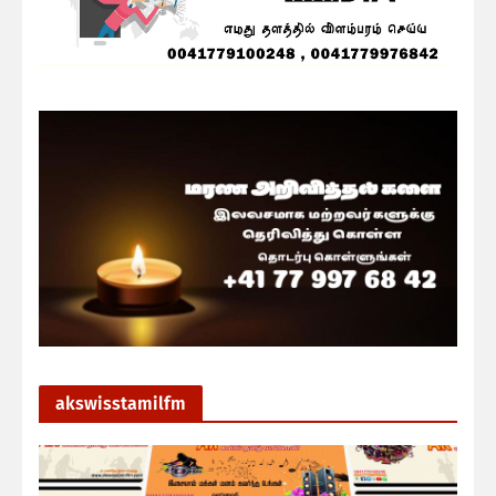
akswisstamilfm