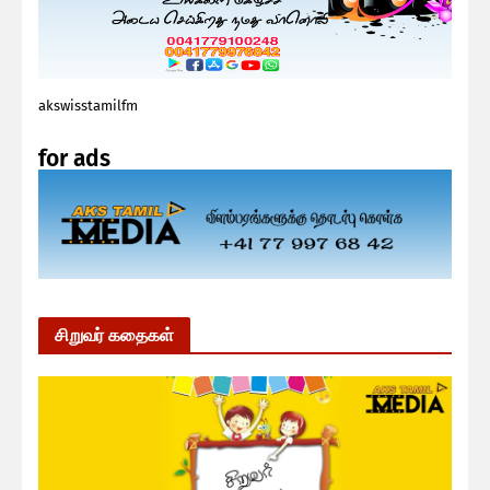
akswisstamilfm
for ads
சிறுவர் கதைகள்