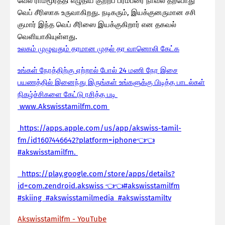
வேல ராமமூர்த்தி எழுதிய குற்றப் பரம்பரை நாவல் தற்போது
வெப் சீரிஸாக உருவாகிறது. நடிகரும், இயக்குனருமான சசி
குமார் இந்த வெப் சீரிஸை இயக்குகிறார் என தகவல்
வெளியாகியுள்ளது.
உலகம் முழுவதும் தரமான முதல் தர வானொலி கேட்க
உங்கள் நேரத்திற்கு ஏற்றால் போல் 24 மணி நேர இசை
பயணத்தில் இனைந்து இருங்கள் உங்களுக்கு பிடித்த பாடல்கள்
நிகழ்ச்சிகளை கேட்டு ரசித்த படி
www.Akswisstamilfm.com
https://apps.apple.com/us/app/akswiss-tamil-
fm/id1607446642?platform=iphone👈👈
#akswisstamilfm.
https://play.google.com/store/apps/details?
id=com.zendroid.akswiss 👈👈#akswisstamilfm
#skiing #akswisstamilmedia #akswisstamiltv
Akswisstamilfm - YouTube