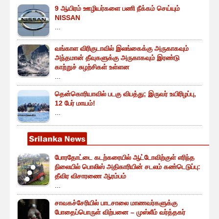
9 ஆயிரம் ஊழியர்களை பணி நீக்கம் செய்யும்
NISSAN
...
வங்காள விரிகுடாவில் இலங்கைக்கு அருகாகவும்
அந்தமான் தீவுகளுக்கு அருகாகவும் இரண்டு
காற்றுச் சுழற்சிகள் உள்ளன
...
தென்கொரியாவில் படகு விபத்து; இருவர் உயிரிழப்பு,
12 பேர் மாயம்!
...
போரதோட்டை கடற்கரையில் ஆட்டோவிற்குள் எரிந்த
நிலையில் பொலிஸ் அதிகாரியின் சடலம் கண்டெடுப்பு:
தீவிர விசாரணை ஆரம்பம்
...
சாவகச்சேரியில் பாடசாலை மாணவர்களுக்கு
போதைப்பொருள் விற்பனை – முஸ்லீம் வர்த்தகர்