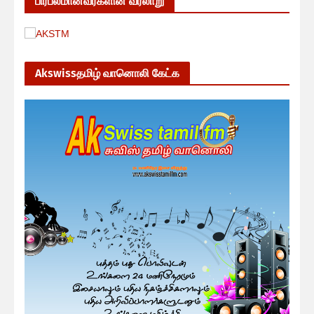
பிரபலமானவர்களின் வரலாறு
Akswissதமிழ் வானொலி கேட்க