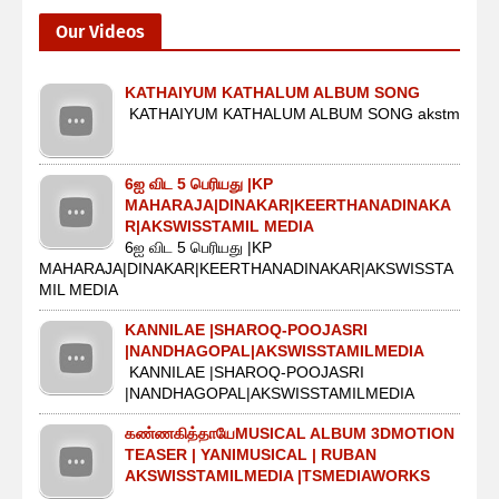
Our Videos
KATHAIYUM KATHALUM ALBUM SONG
KATHAIYUM KATHALUM ALBUM SONG akstm
6ஐ விட 5 பெரியது |KP
MAHARAJA|DINAKAR|KEERTHANADINAKA
R|AKSWISSTAMIL MEDIA
6ஐ விட 5 பெரியது |KP
MAHARAJA|DINAKAR|KEERTHANADINAKAR|AKSWISSTA
MIL MEDIA
KANNILAE |SHAROQ-POOJASRI
|NANDHAGOPAL|AKSWISSTAMILMEDIA
KANNILAE |SHAROQ-POOJASRI
|NANDHAGOPAL|AKSWISSTAMILMEDIA
கண்ணகித்தாயேMUSICAL ALBUM 3DMOTION
TEASER | YANIMUSICAL | RUBAN
AKSWISSTAMILMEDIA |TSMEDIAWORKS
...