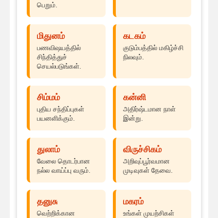
பெறும்.
மிதுனம்
கடகம்
பணவிஷயத்தில்
குடும்பத்தில் மகிழ்ச்சி
சிந்தித்துச்
நிலவும்.
செயல்படுங்கள்.
சிம்மம்
கன்னி
புதிய சந்திப்புகள்
அதிர்ஷ்டமான நாள்
பயனளிக்கும்.
இன்று.
துலாம்
விருச்சிகம்
வேலை தொடர்பான
அறிவுப்பூர்வமான
நல்ல வாய்ப்பு வரும்.
முடிவுகள் தேவை.
தனுசு
மகரம்
வெற்றிக்கான
உங்கள் முயற்சிகள்