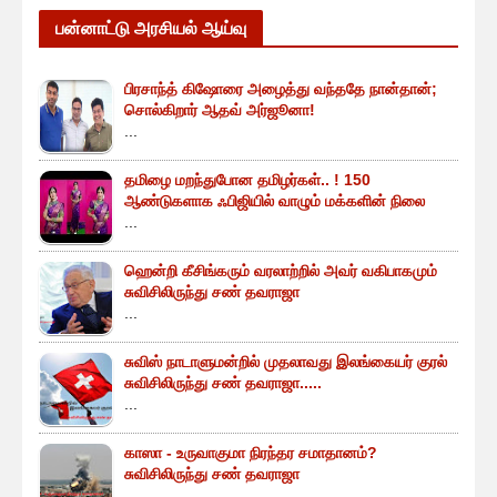
பன்னாட்டு அரசியல் ஆய்வு
பிரசாந்த் கிஷோரை அழைத்து வந்ததே நான்தான்;
சொல்கிறார் ஆதவ் அர்ஜூனா!
...
தமிழை மறந்துபோன தமிழர்கள்.. ! 150
ஆண்டுகளாக ஃபிஜியில் வாழும் மக்களின் நிலை
...
ஹென்றி கீசிங்கரும் வரலாற்றில் அவர் வகிபாகமும்
சுவிசிலிருந்து சண் தவராஜா
...
சுவிஸ் நாடாளுமன்றில் முதலாவது இலங்கையர் குரல்
சுவிசிலிருந்து சண் தவராஜா.....
...
காஸா - உருவாகுமா நிரந்தர சமாதானம்?
சுவிசிலிருந்து சண் தவராஜா
...