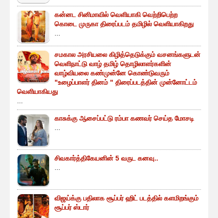
கன்னட சினிமாவில் வெளியாகி வெற்றிபெற்ற
கொடை முருகா திரைப்படம் தமிழில் வெளியாகிறது
...
சமகால அரசியலை கிழித்தெடுக்கும் வசனங்களுடன்
வெளிநாட்டு வாழ் தமிழ் தொழிலாளர்களின்
வாழ்வியலை கண்முன்னே கொண்டுவரும்
"உழைப்பாளர் தினம் " திரைப்படத்தின் முன்னோட்டம்
வெளியாகியது
...
காசுக்கு ஆசைப்பட்டு ரம்பா கணவர் செய்த மோசடி
...
சிவகார்த்திகேயனின் 5 வருட கனவு..
...
விஜய்க்கு பதிலாக சூப்பர் ஹிட் படத்தில் களமிறங்கும்
சூப்பர் ஸ்டார்
...