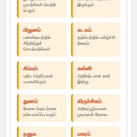
முயற்சிகள் வெற்றி
இருக்கும்.
பெறும்.
மிதுனம்
கடகம்
பணவிஷயத்தில்
குடும்பத்தில் மகிழ்ச்சி
சிந்தித்துச்
நிலவும்.
செயல்படுங்கள்.
சிம்மம்
கன்னி
புதிய சந்திப்புகள்
அதிர்ஷ்டமான நாள்
பயனளிக்கும்.
இன்று.
துலாம்
விருச்சிகம்
வேலை தொடர்பான
அறிவுப்பூர்வமான
நல்ல வாய்ப்பு வரும்.
முடிவுகள் தேவை.
தனுசு
மகரம்