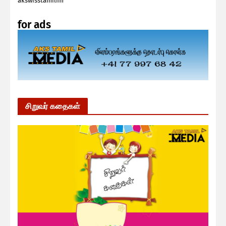
akswisstamilfm
for ads
சிறுவர் கதைகள்