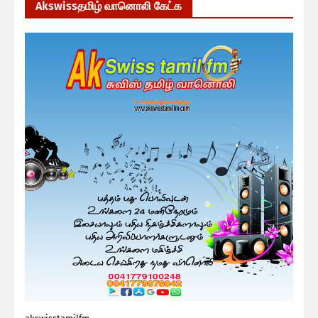
Akswissதமிழ் வானொலி கேட்க