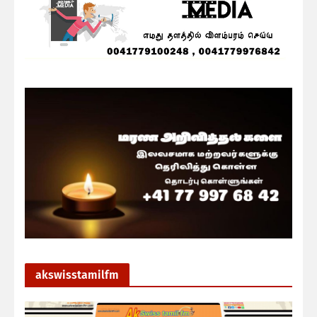
akswisstamilfm