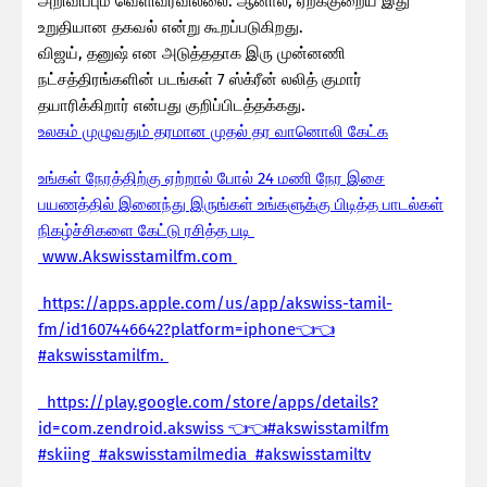
அறிவிப்பும் வெளிவரவில்லை. ஆனால், ஏறக்குறைய இது
உறுதியான தகவல் என்று கூறப்படுகிறது.
விஜய், தனுஷ் என அடுத்ததாக இரு முன்னணி
நட்சத்திரங்களின் படங்கள் 7 ஸ்க்ரீன் லலித் குமார்
தயாரிக்கிறார் என்பது குறிப்பிடத்தக்கது.
உலகம் முழுவதும் தரமான முதல் தர வானொலி கேட்க
உங்கள் நேரத்திற்கு ஏற்றால் போல் 24 மணி நேர இசை
பயணத்தில் இனைந்து இருங்கள் உங்களுக்கு பிடித்த பாடல்கள்
நிகழ்ச்சிகளை கேட்டு ரசித்த படி
www.Akswisstamilfm.com
https://apps.apple.com/us/app/akswiss-tamil-
fm/id1607446642?platform=iphone👈👈
#akswisstamilfm.
https://play.google.com/store/apps/details?
id=com.zendroid.akswiss 👈👈#akswisstamilfm
#skiing #akswisstamilmedia #akswisstamiltv