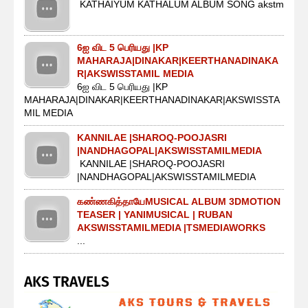
KATHAIYUM KATHALUM ALBUM SONG akstm
6ஐ விட 5 பெரியது |KP
MAHARAJA|DINAKAR|KEERTHANADINAKA
R|AKSWISSTAMIL MEDIA
6ஐ விட 5 பெரியது |KP
MAHARAJA|DINAKAR|KEERTHANADINAKAR|AKSWISSTA
MIL MEDIA
KANNILAE |SHAROQ-POOJASRI
|NANDHAGOPAL|AKSWISSTAMILMEDIA
KANNILAE |SHAROQ-POOJASRI
|NANDHAGOPAL|AKSWISSTAMILMEDIA
கண்ணகித்தாயேMUSICAL ALBUM 3DMOTION
TEASER | YANIMUSICAL | RUBAN
AKSWISSTAMILMEDIA |TSMEDIAWORKS
...
AKS TRAVELS