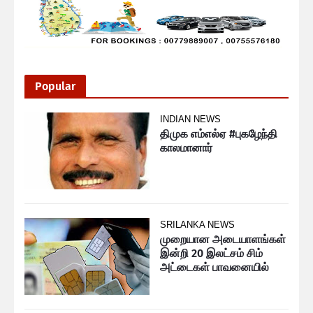
Popular
INDIAN NEWS
திமுக எம்எல்ஏ #புகழேந்தி
காலமானார்
SRILANKA NEWS
முறையான அடையாளங்கள்
இன்றி 20 இலட்சம் சிம்
அட்டைகள் பாவனையில்