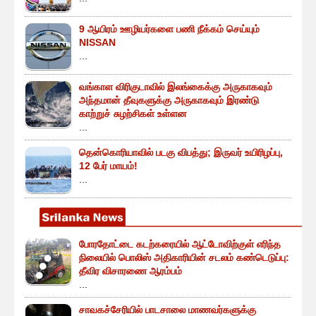
9 ஆயிரம் ஊழியர்களை பணி நீக்கம் செய்யும்
NISSAN
...
வங்காள விரிகுடாவில் இலங்கைக்கு அருகாகவும்
அந்தமான் தீவுகளுக்கு அருகாகவும் இரண்டு
காற்றுச் சுழற்சிகள் உள்ளன
...
தென்கொரியாவில் படகு விபத்து; இருவர் உயிரிழப்பு,
12 பேர் மாயம்!
...
போரதோட்டை கடற்கரையில் ஆட்டோவிற்குள் எரிந்த
நிலையில் பொலிஸ் அதிகாரியின் சடலம் கண்டெடுப்பு:
தீவிர விசாரணை ஆரம்பம்
...
சாவகச்சேரியில் பாடசாலை மாணவர்களுக்கு