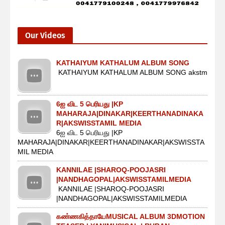
Our Videos
KATHAIYUM KATHALUM ALBUM SONG
KATHAIYUM KATHALUM ALBUM SONG akstm
6ஐ விட 5 பெரியது |KP
MAHARAJA|DINAKAR|KEERTHANADINAKA
R|AKSWISSTAMIL MEDIA
6ஐ விட 5 பெரியது |KP
MAHARAJA|DINAKAR|KEERTHANADINAKAR|AKSWISSTA
MIL MEDIA
KANNILAE |SHAROQ-POOJASRI
|NANDHAGOPAL|AKSWISSTAMILMEDIA
KANNILAE |SHAROQ-POOJASRI
|NANDHAGOPAL|AKSWISSTAMILMEDIA
கண்ணகித்தாயேMUSICAL ALBUM 3DMOTION