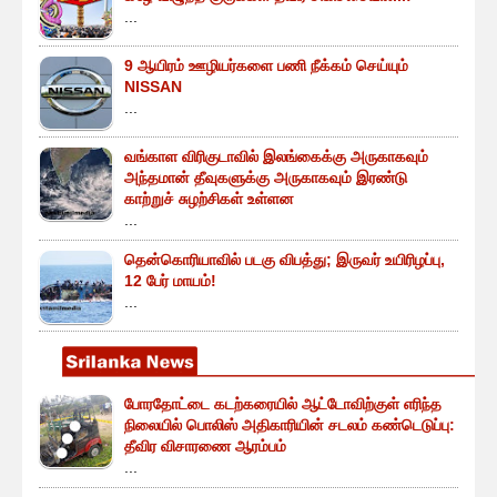
...
9 ஆயிரம் ஊழியர்களை பணி நீக்கம் செய்யும்
NISSAN
...
வங்காள விரிகுடாவில் இலங்கைக்கு அருகாகவும்
அந்தமான் தீவுகளுக்கு அருகாகவும் இரண்டு
காற்றுச் சுழற்சிகள் உள்ளன
...
தென்கொரியாவில் படகு விபத்து; இருவர் உயிரிழப்பு,
12 பேர் மாயம்!
...
போரதோட்டை கடற்கரையில் ஆட்டோவிற்குள் எரிந்த
நிலையில் பொலிஸ் அதிகாரியின் சடலம் கண்டெடுப்பு:
தீவிர விசாரணை ஆரம்பம்
...