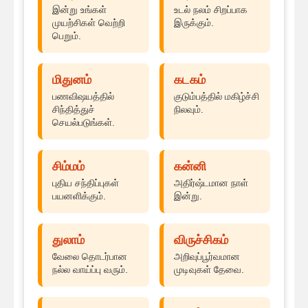
இன்று உங்கள்
உடல் நலம் சிறப்பாக
முயற்சிகள் வெற்றி
இருக்கும்.
பெறும்.
மிதுனம்
கடகம்
பணவிஷயத்தில்
குடும்பத்தில் மகிழ்ச்சி
சிந்தித்துச்
நிலவும்.
செயல்படுங்கள்.
சிம்மம்
கன்னி
புதிய சந்திப்புகள்
அதிர்ஷ்டமான நாள்
பயனளிக்கும்.
இன்று.
துலாம்
விருச்சிகம்
வேலை தொடர்பான
அறிவுப்பூர்வமான
நல்ல வாய்ப்பு வரும்.
முடிவுகள் தேவை.