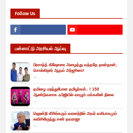
Follow Us
பன்னாட்டு அரசியல் ஆய்வு
பிரசாந்த் கிஷோரை அழைத்து வந்ததே நான்தான்;
சொல்கிறார் ஆதவ் அர்ஜூனா!
...
தமிழை மறந்துபோன தமிழர்கள்.. ! 150
ஆண்டுகளாக ஃபிஜியில் வாழும் மக்களின் நிலை
...
ஹென்றி கீசிங்கரும் வரலாற்றில் அவர் வகிபாகமும்
சுவிசிலிருந்து சண் தவராஜா
...