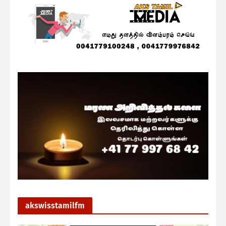
akswisstamilfm