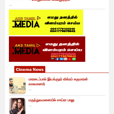
...
மாரடைப்பால் இயக்குநர் விக்ரம் சுகுமாரன்
காலமானார்
...
மருத்துவமனையில் சாய்ரா பானு
...