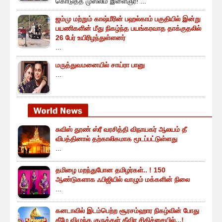
கொடுத்த முஸ்லிம் இளைஞர்! ...
ஜம்மு மற்றும் காஷ்மீரின் பஹல்காம் பகுதியில் இன்று
பயணிகளின் மீது நிகழ்ந்த பயங்கரவாத தாக்குதலில்
26 பேர் உயிரிழந்துள்ளனர்
...
மருத்துவமனையில் சாய்ரா பானு
...
சுவிஸ் தூண் ஸ்ரீ வரசித்தி விநாயகர் ஆலயம் தீ
விபத்தினால் தற்காலிகமாக மூடப்பட்டுள்ளது
...
தமிழை மறந்துபோன தமிழர்கள்.. ! 150
ஆண்டுகளாக ஃபிஜியில் வாழும் மக்களின் நிலை
...
கனடாவில் இடம்பெற்ற சூரசம்ஹார நிகழ்வின் போது
கீழே விழுந்த குருக்கள் தீவிர சிகிச்சையில்...!