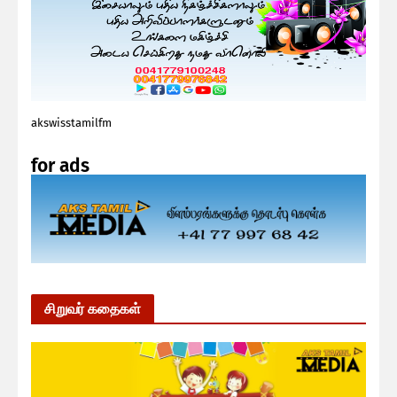
akswisstamilfm
for ads
சிறுவர் கதைகள்