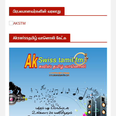
பிரபலமானவர்களின் வரலாறு
Akswissதமிழ் வானொலி கேட்க