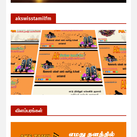
akswisstamilfm
விளம்பரங்கள்