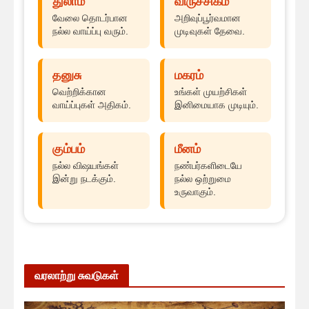
துலாம்
விருச்சிகம்
வேலை தொடர்பான
அறிவுப்பூர்வமான
நல்ல வாய்ப்பு வரும்.
முடிவுகள் தேவை.
தனுசு
மகரம்
வெற்றிக்கான
உங்கள் முயற்சிகள்
வாய்ப்புகள் அதிகம்.
இனிமையாக முடியும்.
கும்பம்
மீனம்
நல்ல விஷயங்கள்
நண்பர்களிடையே
இன்று நடக்கும்.
நல்ல ஒற்றுமை
உருவாகும்.
வரலாற்று சுவடுகள்