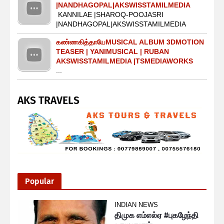
|NANDHAGOPAL|AKSWISSTAMILMEDIA
KANNILAE |SHAROQ-POOJASRI
|NANDHAGOPAL|AKSWISSTAMILMEDIA
கண்ணகித்தாயேMUSICAL ALBUM 3DMOTION
TEASER | YANIMUSICAL | RUBAN
AKSWISSTAMILMEDIA |TSMEDIAWORKS
...
AKS TRAVELS
Popular
INDIAN NEWS
திமுக எம்எல்ஏ #புகழேந்தி