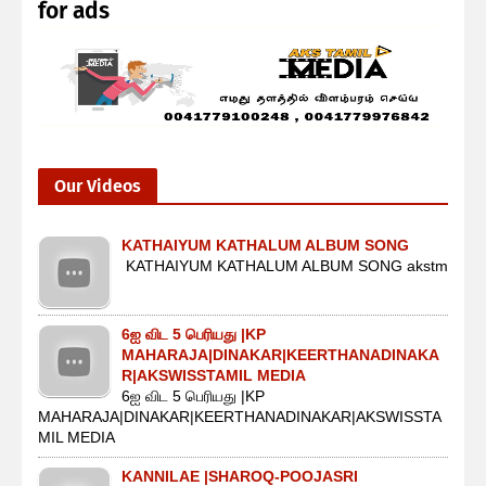
for ads
Our Videos
KATHAIYUM KATHALUM ALBUM SONG
KATHAIYUM KATHALUM ALBUM SONG akstm
6ஐ விட 5 பெரியது |KP
MAHARAJA|DINAKAR|KEERTHANADINAKA
R|AKSWISSTAMIL MEDIA
6ஐ விட 5 பெரியது |KP
MAHARAJA|DINAKAR|KEERTHANADINAKAR|AKSWISSTA
MIL MEDIA
KANNILAE |SHAROQ-POOJASRI