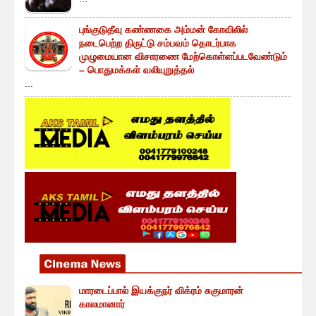
புங்குடுதீவு கண்ணகை அம்மன் கோவிலில்
நடைபெற்ற திருட்டு சம்பவம் தொடர்பாக
முழுமையான விசாரணை மேற்கொள்ளப்படவேண்டும்
– பொதுமக்கள் வலியுறுத்தல்
...
மாரடைப்பால் இயக்குநர் விக்ரம் சுகுமாரன்
காலமானார்