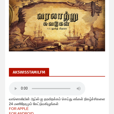
AKSWISSTAMILFM
வானொலியின் ஆப்ஸ் ஐ தரவிறக்கம் செய்து எங்கள் நிகழ்ச்சிகளை
24 மணிநேரமும் கேட்டுமகிழுங்கள்
FOR APPLE
FOR ANDROID