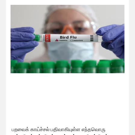
பறவைக் காய்ச்சல் பதிவாகியுள்ள எந்தவொரு