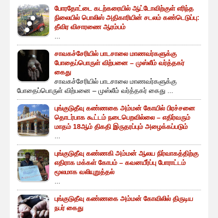
போரதோட்டை கடற்கரையில் ஆட்டோவிற்குள் எரிந்த
நிலையில் பொலிஸ் அதிகாரியின் சடலம் கண்டெடுப்பு:
தீவிர விசாரணை ஆரம்பம்
...
சாவகச்சேரியில் பாடசாலை மாணவர்களுக்கு
போதைப்பொருள் விற்பனை – முஸ்லீம் வர்த்தகர்
கைது
சாவகச்சேரியில் பாடசாலை மாணவர்களுக்கு
போதைப்பொருள் விற்பனை – முஸ்லீம் வர்த்தகர் கைது ...
புங்குடுதீவு கண்ணகை அம்மன் கோயில் பிரச்சனை
தொடர்பாக கூட்டம் நடைபெறவில்லை – எதிர்வரும்
மாதம் 18ஆம் திகதி இருதரப்பும் அழைக்கப்படும்
...
புங்குடுதீவு கண்ணகி அம்மன் ஆலய நிர்வாகத்திற்கு
எதிராக மக்கள் கோபம் – கவனயீர்ப்பு போராட்டம்
மூலமாக வலியுறுத்தல்
...
புங்குடுதீவு கண்ணகை அம்மன் கோவிலில் திருடிய
நபர் கைது
...