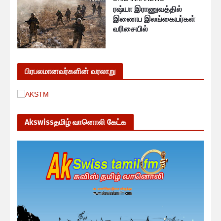
ரஷ்யா இராணுவத்தில்
இணைய இலங்கையர்கள்
வரிசையில்
பிரபலமானவர்களின் வரலாறு
Akswissதமிழ் வானொலி கேட்க