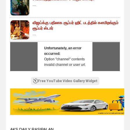
...
விஜய்க்கு பதிலாக சூப்பர் ஹிட் படத்தில் களமிறங்கும்
சூப்பர் ஸ்டார்
...
Unfortunately, an error
occurred:
Option "channel" contents
invalid channel or user url.
Free YouTube Video Gallery Widget
AKS DAILY RASIPALAN