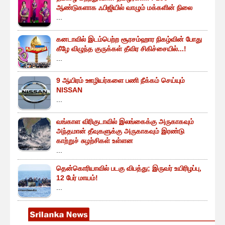
ஆண்டுகளாக ஃபிஜியில் வாழும் மக்களின் நிலை
...
கனடாவில் இடம்பெற்ற சூரசம்ஹார நிகழ்வின் போது
கீழே விழுந்த குருக்கள் தீவிர சிகிச்சையில்...!
...
9 ஆயிரம் ஊழியர்களை பணி நீக்கம் செய்யும்
NISSAN
...
வங்காள விரிகுடாவில் இலங்கைக்கு அருகாகவும்
அந்தமான் தீவுகளுக்கு அருகாகவும் இரண்டு
காற்றுச் சுழற்சிகள் உள்ளன
...
தென்கொரியாவில் படகு விபத்து; இருவர் உயிரிழப்பு,
12 பேர் மாயம்!
...