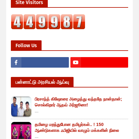
Site Visitors
Follow Us
பன்னாட்டு அரசியல் ஆய்வு
பிரசாந்த் கிஷோரை அழைத்து வந்ததே நான்தான்;
சொல்கிறார் ஆதவ் அர்ஜூனா!
...
தமிழை மறந்துபோன தமிழர்கள்.. ! 150
ஆண்டுகளாக ஃபிஜியில் வாழும் மக்களின் நிலை
...