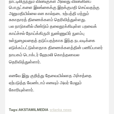
நாட்டிலிருந்தும் விலங்குகள் அல்லது விலங்கினப்
பொருட்களை இலங்கைக்கு இறக்குமதி செய்வதற்கு
அனுமதியில்லை என கால்நடை உற்பத்தி மற்றும்
சுகாதாரத் திணைக்களம் தெரிவித்துள்ளது.
பல நாடுகளில் மீண்டும் தலைதூக்கியுள்ள பறவைக்
காய்ச்சல் நோய்க்கிருமி நுண்ணுயிர் நுளம்பு
உள்நுழைவதைத் தடுப்பதற்காக இந்த நடவடிக்கை
எடுக்கப்பட்டுள்ளதாக திணைக்களத்தின் பணிப்பாளர்
நாயகம் டொக்டர் ஹேமலி கொத்தலாவல
தெரிவித்துள்ளார்.
எனவே இது குறித்து தேவையில்லாத அச்சத்தை
ஏற்படுத்த வேண்டாம் எனவும் அவர் மேலும்
கோரியுள்ளார்.
Tags:AKSTAMILMEDIA
srilanka news