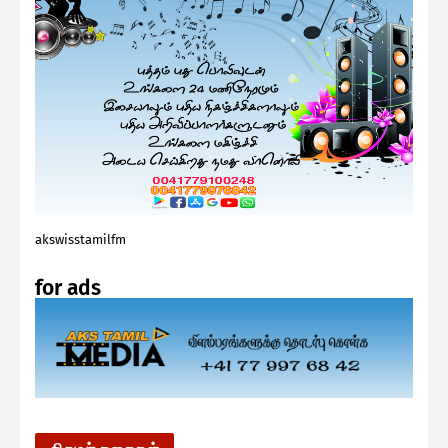
akswisstamilfm
for ads