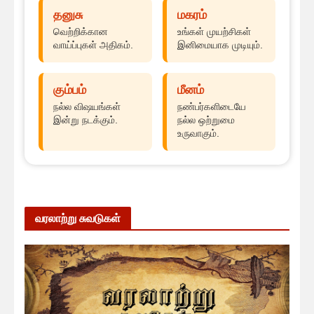
தனுசு
மகரம்
வெற்றிக்கான
உங்கள் முயற்சிகள்
வாய்ப்புகள் அதிகம்.
இனிமையாக முடியும்.
கும்பம்
மீனம்
நல்ல விஷயங்கள்
நண்பர்களிடையே
இன்று நடக்கும்.
நல்ல ஒற்றுமை
உருவாகும்.
வரலாற்று சுவடுகள்