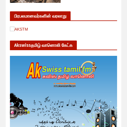
பிரபலமானவர்களின் வரலாறு
Akswissதமிழ் வானொலி கேட்க