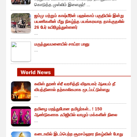
கொடுத்த முஸ்லிம் இளைஞர்! ...
ஜம்மு மற்றும் காஷ்மீரின் பஹல்காம் பகுதியில் இன்று
பயணிகளின் மீது நிகழ்ந்த பயங்கரவாத தாக்குதலில்
26 பேர் உயிரிழந்துள்ளனர்
...
மருத்துவமனையில் சாய்ரா பானு
...
சுவிஸ் தூண் ஸ்ரீ வரசித்தி விநாயகர் ஆலயம் தீ
விபத்தினால் தற்காலிகமாக மூடப்பட்டுள்ளது
...
தமிழை மறந்துபோன தமிழர்கள்.. ! 150
ஆண்டுகளாக ஃபிஜியில் வாழும் மக்களின் நிலை
...
கனடாவில் இடம்பெற்ற சூரசம்ஹார நிகழ்வின் போது