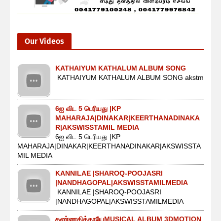
Our Videos
KATHAIYUM KATHALUM ALBUM SONG
KATHAIYUM KATHALUM ALBUM SONG akstm
6ஐ விட 5 பெரியது |KP
MAHARAJA|DINAKAR|KEERTHANADINAKA
R|AKSWISSTAMIL MEDIA
6ஐ விட 5 பெரியது |KP
MAHARAJA|DINAKAR|KEERTHANADINAKAR|AKSWISSTA
MIL MEDIA
KANNILAE |SHAROQ-POOJASRI
|NANDHAGOPAL|AKSWISSTAMILMEDIA
KANNILAE |SHAROQ-POOJASRI
|NANDHAGOPAL|AKSWISSTAMILMEDIA
கண்ணகித்தாயேMUSICAL ALBUM 3DMOTION