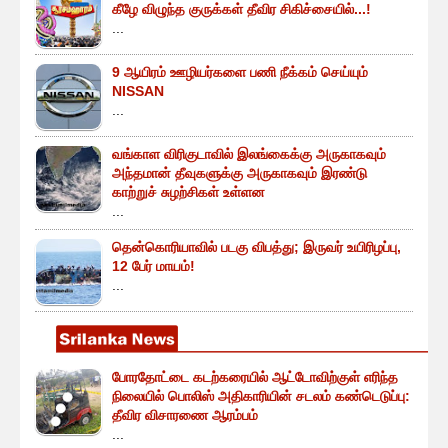
கீழே விழுந்த குருக்கள் தீவிர சிகிச்சையில்...!
...
9 ஆயிரம் ஊழியர்களை பணி நீக்கம் செய்யும்
NISSAN
...
வங்காள விரிகுடாவில் இலங்கைக்கு அருகாகவும்
அந்தமான் தீவுகளுக்கு அருகாகவும் இரண்டு
காற்றுச் சுழற்சிகள் உள்ளன
...
தென்கொரியாவில் படகு விபத்து; இருவர் உயிரிழப்பு,
12 பேர் மாயம்!
...
போரதோட்டை கடற்கரையில் ஆட்டோவிற்குள் எரிந்த
நிலையில் பொலிஸ் அதிகாரியின் சடலம் கண்டெடுப்பு:
தீவிர விசாரணை ஆரம்பம்
...