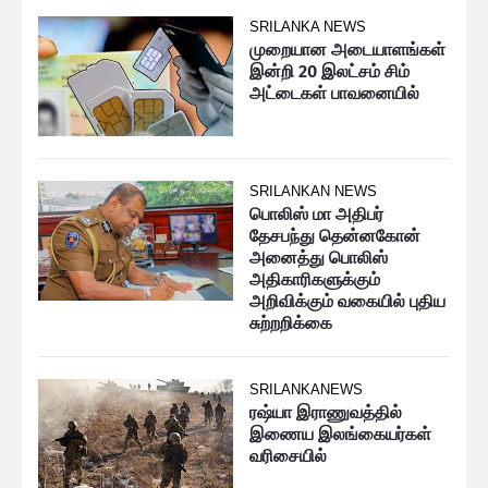
SRILANKA NEWS
முறையான அடையாளங்கள்
இன்றி 20 இலட்சம் சிம்
அட்டைகள் பாவனையில்
SRILANKAN NEWS
பொலிஸ் மா அதிபர்
தேசபந்து தென்னகோன்
அனைத்து பொலிஸ்
அதிகாரிகளுக்கும்
அறிவிக்கும் வகையில் புதிய
சுற்றறிக்கை
SRILANKANEWS
ரஷ்யா இராணுவத்தில்
இணைய இலங்கையர்கள்
வரிசையில்