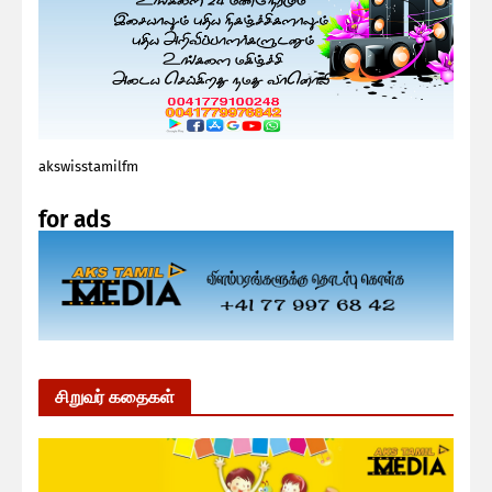
akswisstamilfm
for ads
சிறுவர் கதைகள்