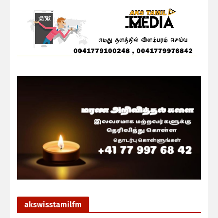
akswisstamilfm