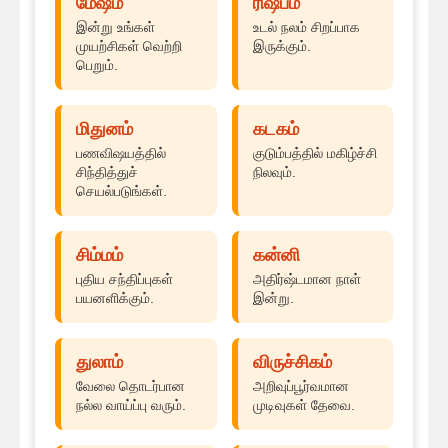
மேஷம்
ரிஷபம்
இன்று உங்கள்
உடல் நலம் சிறப்பாக
முயற்சிகள் வெற்றி
இருக்கும்.
பெறும்.
மிதுனம்
கடகம்
பணவிஷயத்தில்
குடும்பத்தில் மகிழ்ச்சி
சிந்தித்துச்
நிலவும்.
செயல்படுங்கள்.
சிம்மம்
கன்னி
புதிய சந்திப்புகள்
அதிர்ஷ்டமான நாள்
பயனளிக்கும்.
இன்று.
துலாம்
விருச்சிகம்
வேலை தொடர்பான
அறிவுப்பூர்வமான
நல்ல வாய்ப்பு வரும்.
முடிவுகள் தேவை.