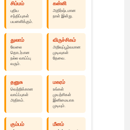
சிம்மம்
கன்னி
புதிய
அதிர்ஷ்டமான
சந்திப்புகள்
நாள் இன்று.
பயனளிக்கும்.
துலாம்
விருச்சிகம்
வேலை
அறிவுப்பூர்வமான
தொடர்பான
முடிவுகள்
நல்ல வாய்ப்பு
தேவை.
வரும்.
தனுசு
மகரம்
வெற்றிக்கான
உங்கள்
வாய்ப்புகள்
முயற்சிகள்
அதிகம்.
இனிமையாக
முடியும்.
கும்பம்
மீனம்