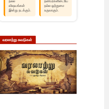
நல்ல
நண்பர்களிடையே
விஷயங்கள்
நல்ல ஒற்றுமை
இன்று நடக்கும்.
உருவாகும்.
வரலாற்று சுவடுகள்