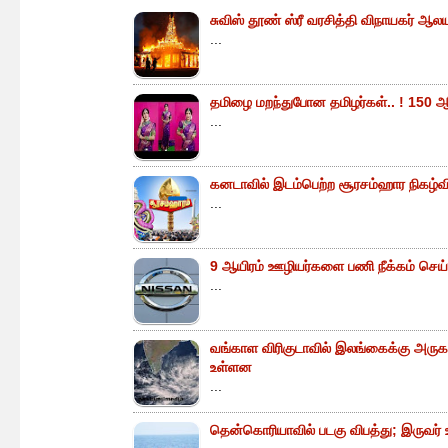
சுவிஸ் தூண் ஸ்ரீ வரசித்தி விநாயகர் ஆலய
...
தமிழை மறந்துபோன தமிழர்கள்.. ! 150 ஆ
...
கனடாவில் இடம்பெற்ற சூரசம்ஹார நிகழ்வின்
...
9 ஆயிரம் ஊழியர்களை பணி நீக்கம் செய்
...
வங்காள விரிகுடாவில் இலங்கைக்கு அருகா
உள்ளன
...
தென்கொரியாவில் படகு விபத்து; இருவர் உய