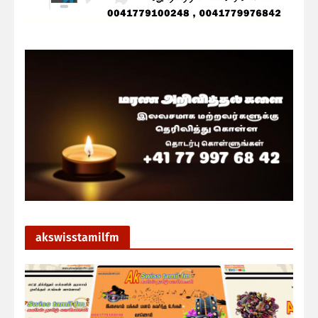
akswisstamilfm