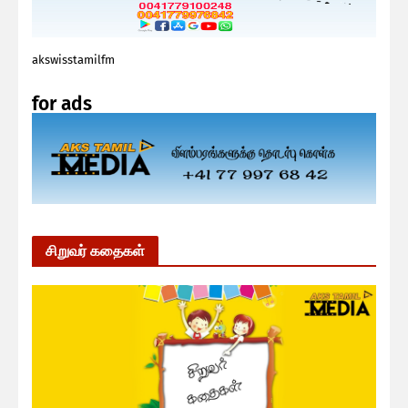
akswisstamilfm
for ads
சிறுவர் கதைகள்