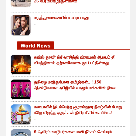
26 பேர் உயிரிழந்துள்ளனர்
...
மருத்துவமனையில் சாய்ரா பானு
...
சுவிஸ் தூண் ஸ்ரீ வரசித்தி விநாயகர் ஆலயம் தீ
விபத்தினால் தற்காலிகமாக மூடப்பட்டுள்ளது
...
தமிழை மறந்துபோன தமிழர்கள்.. ! 150
ஆண்டுகளாக ஃபிஜியில் வாழும் மக்களின் நிலை
...
கனடாவில் இடம்பெற்ற சூரசம்ஹார நிகழ்வின் போது
கீழே விழுந்த குருக்கள் தீவிர சிகிச்சையில்...!
...
9 ஆயிரம் ஊழியர்களை பணி நீக்கம் செய்யும்