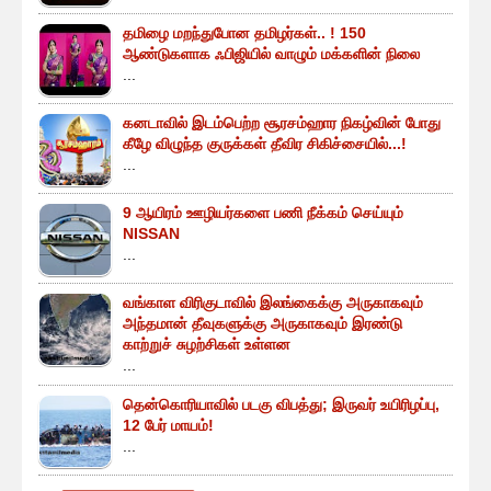
தமிழை மறந்துபோன தமிழர்கள்.. ! 150
ஆண்டுகளாக ஃபிஜியில் வாழும் மக்களின் நிலை
...
கனடாவில் இடம்பெற்ற சூரசம்ஹார நிகழ்வின் போது
கீழே விழுந்த குருக்கள் தீவிர சிகிச்சையில்...!
...
9 ஆயிரம் ஊழியர்களை பணி நீக்கம் செய்யும்
NISSAN
...
வங்காள விரிகுடாவில் இலங்கைக்கு அருகாகவும்
அந்தமான் தீவுகளுக்கு அருகாகவும் இரண்டு
காற்றுச் சுழற்சிகள் உள்ளன
...
தென்கொரியாவில் படகு விபத்து; இருவர் உயிரிழப்பு,
12 பேர் மாயம்!
...