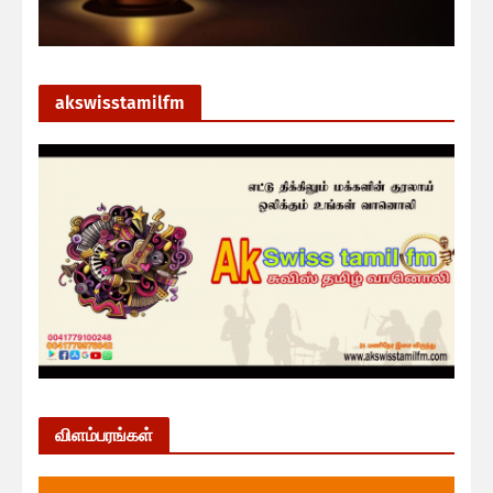
akswisstamilfm
விளம்பரங்கள்