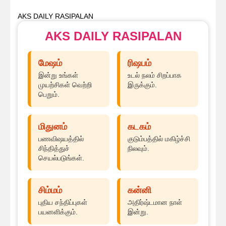
AKS DAILY RASIPALAN
AKS DAILY RASIPALAN
மேஷம்
ரிஷபம்
இன்று உங்கள்
உடல் நலம் சிறப்பாக
முயற்சிகள் வெற்றி
இருக்கும்.
பெறும்.
மிதுனம்
கடகம்
பணவிஷயத்தில்
குடும்பத்தில் மகிழ்ச்சி
சிந்தித்துச்
நிலவும்.
செயல்படுங்கள்.
சிம்மம்
கன்னி
புதிய சந்திப்புகள்
அதிர்ஷ்டமான நாள்
பயனளிக்கும்.
இன்று.