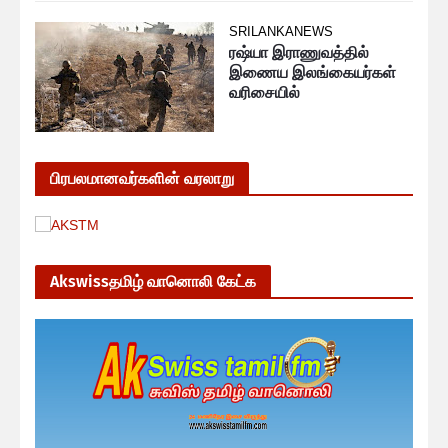
SRILANKANEWS
ரஷ்யா இராணுவத்தில்
இணைய இலங்கையர்கள்
வரிசையில்
பிரபலமானவர்களின் வரலாறு
Akswissதமிழ் வானொலி கேட்க