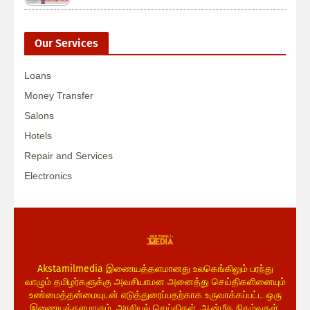
Our Services
Loans
Money Transfer
Salons
Hotels
Repair and Services
Electronics
Akstamilmedia இணையத்தளமானது உலகெங்கிலும் பரந்து
வாழும் தமிழர்களுக்கு அவசியாமன அனைத்து செய்திகளினையும்
உண்மைத்தன்மையுடன் எடுத்துரைப்பதற்காக உருவாக்கப்பட்ட ஒரு
இணையத்தளமாகும். அரசியல் செய்திகள், ஆன்மீக நிகழ்வுகள்,