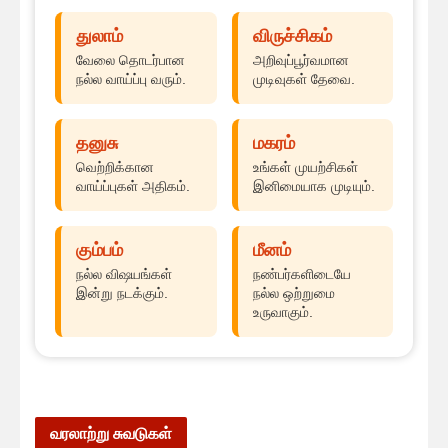
துலாம்
விருச்சிகம்
வேலை தொடர்பான
அறிவுப்பூர்வமான
நல்ல வாய்ப்பு வரும்.
முடிவுகள் தேவை.
தனுசு
மகரம்
வெற்றிக்கான
உங்கள் முயற்சிகள்
வாய்ப்புகள் அதிகம்.
இனிமையாக முடியும்.
கும்பம்
மீனம்
நல்ல விஷயங்கள்
நண்பர்களிடையே
இன்று நடக்கும்.
நல்ல ஒற்றுமை
உருவாகும்.
வரலாற்று சுவடுகள்