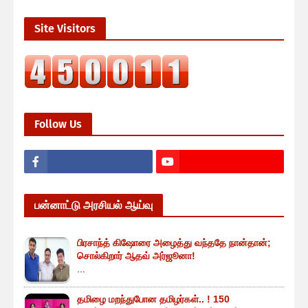
Site Visitors
Follow Us
பன்னாட்டு அரசியல் ஆய்வு
பிரசாந்த் கிஷோரை அழைத்து வந்ததே நான்தான்;
சொல்கிறார் ஆதவ் அர்ஜூனா!
...
தமிழை மறந்துபோன தமிழர்கள்.. ! 150