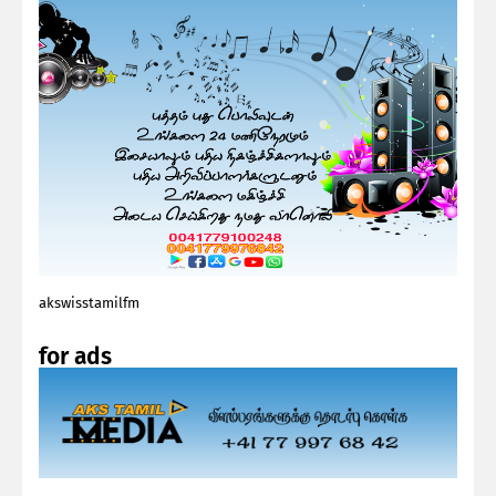
akswisstamilfm
for ads