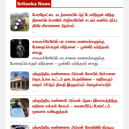
போரதோட்டை கடற்கரையில் ஆட்டோவிற்குள் எரிந்த
நிலையில் பொலிஸ் அதிகாரியின் சடலம் கண்டெடுப்பு:
தீவிர விசாரணை ஆரம்பம்
...
சாவகச்சேரியில் பாடசாலை மாணவர்களுக்கு
போதைப்பொருள் விற்பனை – முஸ்லீம் வர்த்தகர்
கைது
சாவகச்சேரியில் பாடசாலை மாணவர்களுக்கு
போதைப்பொருள் விற்பனை – முஸ்லீம் வர்த்தகர் கைது ...
புங்குடுதீவு கண்ணகை அம்மன் கோயில் பிரச்சனை
தொடர்பாக கூட்டம் நடைபெறவில்லை – எதிர்வரும்
மாதம் 18ஆம் திகதி இருதரப்பும் அழைக்கப்படும்
...
புங்குடுதீவு கண்ணகி அம்மன் ஆலய நிர்வாகத்திற்கு
எதிராக மக்கள் கோபம் – கவனயீர்ப்பு போராட்டம்
மூலமாக வலியுறுத்தல்
...
புங்குடுதீவு கண்ணகை அம்மன் கோவிலில் திருடிய