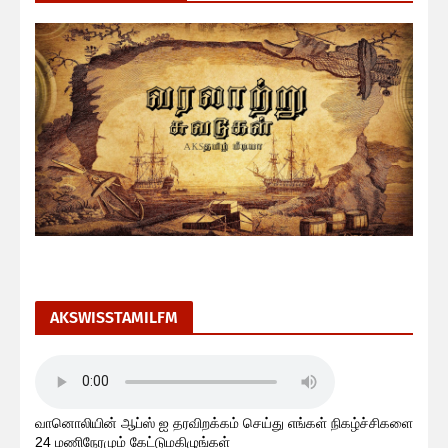
AKSWISSTAMILFM
வானொலியின் ஆப்ஸ் ஐ தரவிறக்கம் செய்து எங்கள் நிகழ்ச்சிகளை
24 மணிநேரமும் கேட்டுமகிழுங்கள்