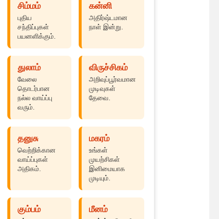
சிம்மம்
கன்னி
புதிய
அதிர்ஷ்டமான
சந்திப்புகள்
நாள் இன்று.
பயனளிக்கும்.
துலாம்
விருச்சிகம்
வேலை
அறிவுப்பூர்வமான
தொடர்பான
முடிவுகள்
நல்ல வாய்ப்பு
தேவை.
வரும்.
தனுசு
மகரம்
வெற்றிக்கான
உங்கள்
வாய்ப்புகள்
முயற்சிகள்
அதிகம்.
இனிமையாக
முடியும்.
கும்பம்
மீனம்