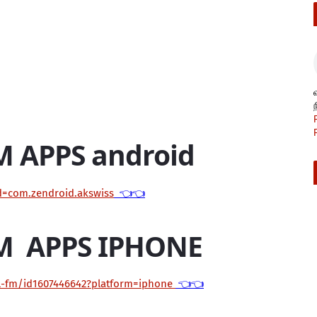
M APPS android
id=com.zendroid.akswiss
👈👈
M APPS IPHONE
il-fm/id1607446642?platform=iphone
👈👈