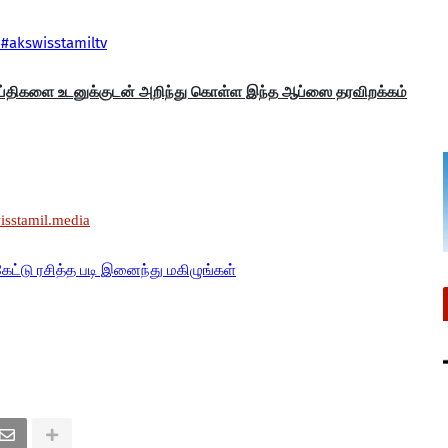
#akswisstamiltv
ய்திகளை உடனுக்குடன் அறிந்து கொள்ள இந்த ஆப்ஸை தரவிறக்கம்
wisstamil.media
கேட்டு ரசித்த படி இனைந்து மகிழுங்கள்