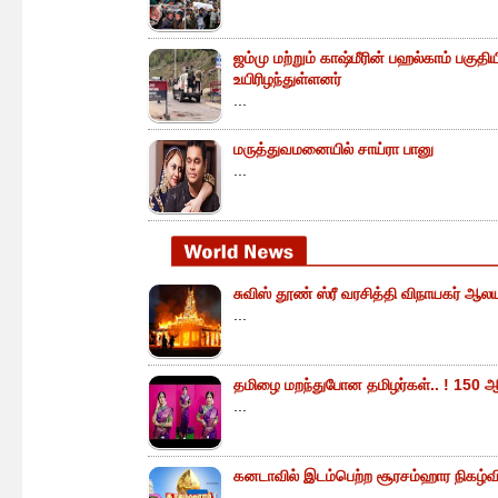
ஜம்மு மற்றும் காஷ்மீரின் பஹல்காம் பகுத
உயிரிழந்துள்ளனர்
...
மருத்துவமனையில் சாய்ரா பானு
...
சுவிஸ் தூண் ஸ்ரீ வரசித்தி விநாயகர் ஆலய
...
தமிழை மறந்துபோன தமிழர்கள்.. ! 150 ஆ
...
கனடாவில் இடம்பெற்ற சூரசம்ஹார நிகழ்வின்
...