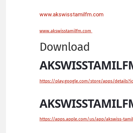
www.akswisstamilfm.com
ww
w.akswisstamilfm.com
Download
AKSWISSTAMILF
https://play.google.com/store/apps/details?
AKSWISSTAMILF
https://apps.apple.com/us/app/akswiss-tam