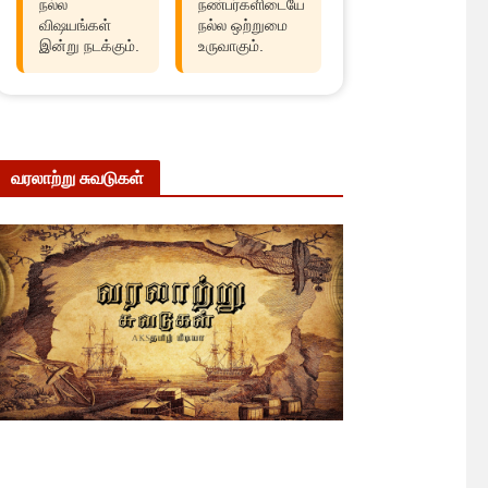
நல்ல
நண்பர்களிடையே
விஷயங்கள்
நல்ல ஒற்றுமை
இன்று நடக்கும்.
உருவாகும்.
வரலாற்று சுவடுகள்