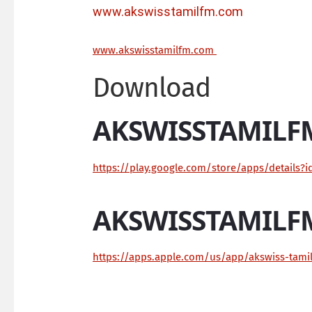
www.akswisstamilfm.com
ww
w.akswisstamilfm.com
Download
AKSWISSTAMILF
https://play.google.com/store/apps/details?
AKSWISSTAMILF
https://apps.apple.com/us/app/akswiss-tam