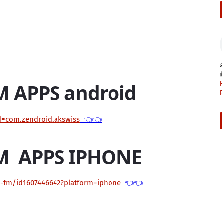
M APPS android
id=com.zendroid.akswiss
👈👈
M APPS IPHONE
il-fm/id1607446642?platform=iphone
👈👈