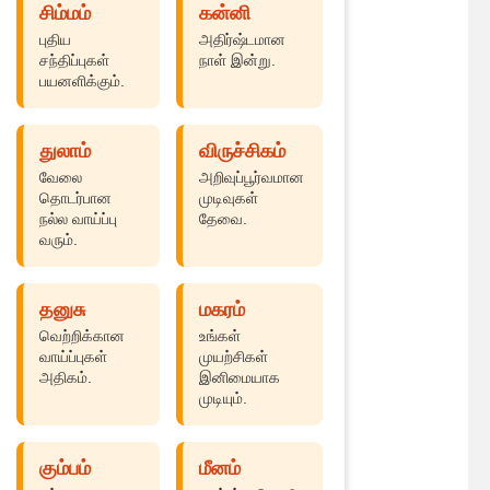
சிம்மம்
கன்னி
புதிய
அதிர்ஷ்டமான
சந்திப்புகள்
நாள் இன்று.
பயனளிக்கும்.
துலாம்
விருச்சிகம்
வேலை
அறிவுப்பூர்வமான
தொடர்பான
முடிவுகள்
நல்ல வாய்ப்பு
தேவை.
வரும்.
தனுசு
மகரம்
வெற்றிக்கான
உங்கள்
வாய்ப்புகள்
முயற்சிகள்
அதிகம்.
இனிமையாக
முடியும்.
கும்பம்
மீனம்