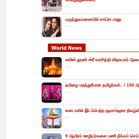
...
மருத்துவமனையில் சாய்ரா பானு
...
சுவிஸ் தூண் ஸ்ரீ வரசித்தி விநாயகர் ஆலய
...
தமிழை மறந்துபோன தமிழர்கள்.. ! 150 ஆ
...
கனடாவில் இடம்பெற்ற சூரசம்ஹார நிகழ்வின்
...
9 ஆயிரம் ஊழியர்களை பணி நீக்கம் செய்