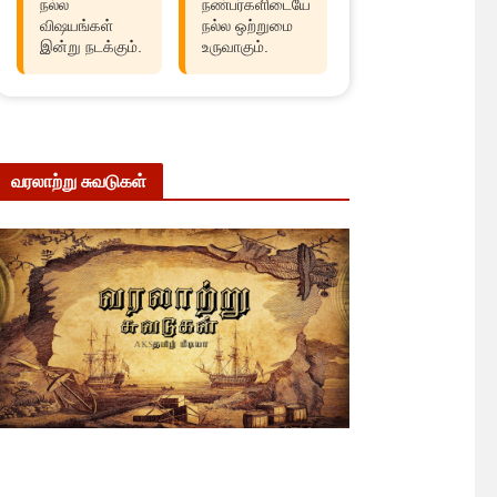
நல்ல
நண்பர்களிடையே
விஷயங்கள்
நல்ல ஒற்றுமை
இன்று நடக்கும்.
உருவாகும்.
வரலாற்று சுவடுகள்