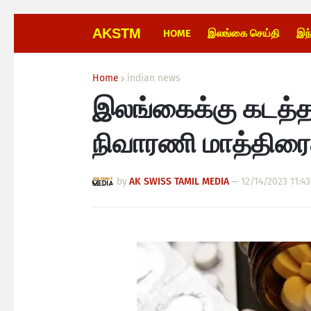
AKSTM
HOME
இலங்கை செய்தி
இந
Home
indian news
இலங்கைக்கு கடத்தப
நிவாரணி மாத்திரைகள
by
AK SWISS TAMIL MEDIA
—
12/14/2023 11:4