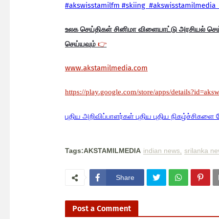
#akswisstamilfm #skiing #akswisstamilmedia 
உலக செய்திகள் சினிமா விளையாட்டு அரசியல் செ
செய்யவும்
👉
www.akstamilmedia.com
https://play.google.com/store/apps/details?id=aks
பு
திய அறிவிப்பாளர்கள் புதிய புதிய நிகழ்ச்சிகளை 
Tags:AKSTAMILMEDIA
indian news
srilanka n
Share
Post a Comment