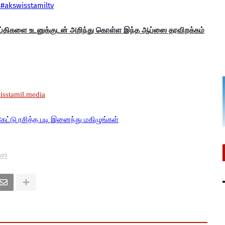
#akswisstamiltv
ய்திகளை உடனுக்குடன் அறிந்து கொள்ள இந்த ஆப்ஸை தரவிறக்கம்
wisstamil.media
கேட்டு ரசித்த படி இனைந்து மகிழுங்கள்
ews