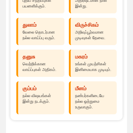
புதிய சந்திப்புகள்
அதிர்ஷ்டமான நாள்
பயனளிக்கும்.
இன்று.
துலாம்
விருச்சிகம்
வேலை தொடர்பான
அறிவுப்பூர்வமான
நல்ல வாய்ப்பு வரும்.
முடிவுகள் தேவை.
தனுசு
மகரம்
வெற்றிக்கான
உங்கள் முயற்சிகள்
வாய்ப்புகள் அதிகம்.
இனிமையாக முடியும்.
கும்பம்
மீனம்
நல்ல விஷயங்கள்
நண்பர்களிடையே
இன்று நடக்கும்.
நல்ல ஒற்றுமை
உருவாகும்.