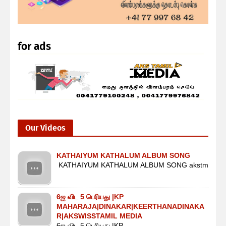
for ads
Our Videos
KATHAIYUM KATHALUM ALBUM SONG
KATHAIYUM KATHALUM ALBUM SONG akstm
6ஐ விட 5 பெரியது |KP
MAHARAJA|DINAKAR|KEERTHANADINAKA
R|AKSWISSTAMIL MEDIA
6ஐ விட 5 பெரியது |KP