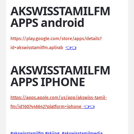
AKSWISSTAMILFM
APPS android
https://play.google.com/store/apps/details?
id=akswisstamilfm.aplirab
👈👈
AKSWISSTAMILFM
APPS IPHONE
https://apps.apple.com/us/app/akswiss-tamil-
fm/id1607446642?platform=iphone
👈👈
#akswisstamilfm #skiing #akswisstamilmedia