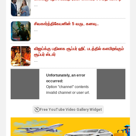
...
சிவகார்த்திகேயனின் 5 வருட கனவு..
...
விஜய்க்கு பதிலாக சூப்பர் ஹிட் படத்தில் களமிறங்கும்
சூப்பர் ஸ்டார்
...
Unfortunately, an error
occurred:
Option "channel" contents
invalid channel or user url.
Free YouTube Video Gallery Widget