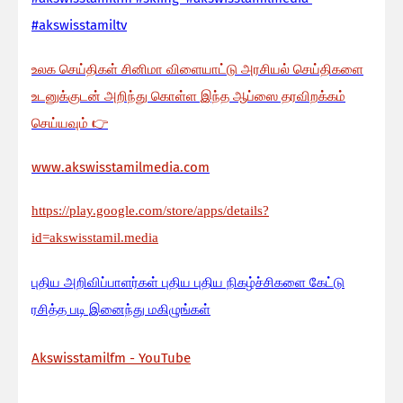
#akswisstamiltv
உலக செய்திகள் சினிமா விளையாட்டு அரசியல் செய்திகளை
உடனுக்குடன் அறிந்து கொள்ள இந்த ஆப்ஸை தரவிறக்கம்
செய்யவும்
👉
www.akswisstamilmedia.com
https://play.google.com/store/apps/details?
id=akswisstamil.media
பு
திய அறிவிப்பாளர்கள் புதிய புதிய நிகழ்ச்சிகளை கேட்டு
ரசித்த படி இனைந்து மகிழுங்கள்
Akswisstamilfm - YouTube