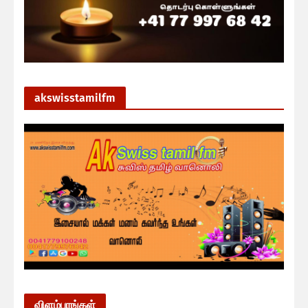
akswisstamilfm
விளம்பரங்கள்