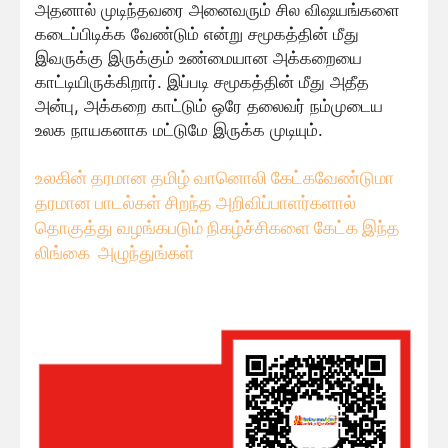
அதனால் முடிந்தவரை அனைவரும் சில விஷயங்களை
கடைப்பிடிக்க வேண்டும் என்று சமூகத்தின் மீது
இவருக்கு இருக்கும் உண்மையான அக்கறையை
காட்டியிருக்கிறார். இப்படி சமூகத்தின் மீது அதீத
அன்பு, அக்கறை காட்டும் ஒரே தலைவர் நம்முடைய
உலக நாயகனாக மட்டுமே இருக்க முடியும்.
உலகின் தரமான தமிழ் வானொலி கேட்கவே
ண்டுமா
தரமான பாடல்கள் சிறந்த அறிவிப்பாளர்களால்
தொகுத்து வழங்கபடும் நிகழ்ச்சிகளை கேட்க இந்த
லிங்கை அழுந்துங்கள்