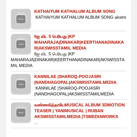
KATHAIYUM KATHALUM ALBUM SONG
KATHAIYUM KATHALUM ALBUM SONG akstm
6ஐ விட 5 பெரியது |KP
MAHARAJA|DINAKAR|KEERTHANADINAKA
R|AKSWISSTAMIL MEDIA
6ஐ விட 5 பெரியது |KP
MAHARAJA|DINAKAR|KEERTHANADINAKAR|AKSWISSTA
MIL MEDIA
KANNILAE |SHAROQ-POOJASRI
|NANDHAGOPAL|AKSWISSTAMILMEDIA
KANNILAE |SHAROQ-POOJASRI
|NANDHAGOPAL|AKSWISSTAMILMEDIA
கண்ணகித்தாயேMUSICAL ALBUM 3DMOTION
TEASER | YANIMUSICAL | RUBAN
AKSWISSTAMILMEDIA |TSMEDIAWORKS
...