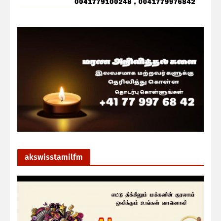
akswisstamilfm