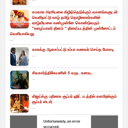
சமகால அரசியலை கிழித்தெடுக்கும் வசனங்களுடன்
வெளிநாட்டு வாழ் தமிழ் தொழிலாளர்களின்
வாழ்வியலை கண்முன்னே கொண்டுவரும்
"உழைப்பாளர் தினம் " திரைப்படத்தின் முன்னோட்டம்
வெளியாகியது
...
காசுக்கு ஆசைப்பட்டு ரம்பா கணவர் செய்த மோசடி
...
சிவகார்த்திகேயனின் 5 வருட கனவு..
...
விஜய்க்கு பதிலாக சூப்பர் ஹிட் படத்தில் களமிறங்கும்
சூப்பர் ஸ்டார்
...
Unfortunately, an error
occurred: