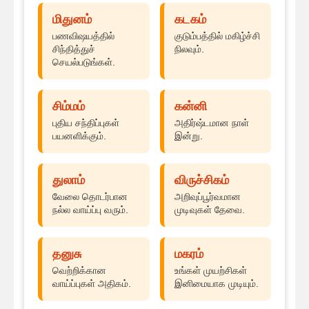
மிதுனம்
கடகம்
பணவிஷயத்தில்
குடும்பத்தில் மகிழ்ச்சி
சிந்தித்துச்
நிலவும்.
செயல்படுங்கள்.
சிம்மம்
கன்னி
புதிய சந்திப்புகள்
அதிர்ஷ்டமான நாள்
பயனளிக்கும்.
இன்று.
துலாம்
விருச்சிகம்
வேலை தொடர்பான
அறிவுப்பூர்வமான
நல்ல வாய்ப்பு வரும்.
முடிவுகள் தேவை.
தனுசு
மகரம்
வெற்றிக்கான
உங்கள் முயற்சிகள்
வாய்ப்புகள் அதிகம்.
இனிமையாக முடியும்.