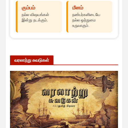
கும்பம்
மீனம்
நல்ல விஷயங்கள்
நண்பர்களிடையே
இன்று நடக்கும்.
நல்ல ஒற்றுமை
உருவாகும்.
வரலாற்று சுவடுகள்