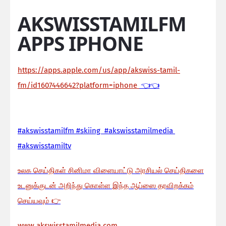
AKSWISSTAMILFM
APPS IPHONE
https://apps.apple.com/us/app/akswiss-tamil-
fm/id1607446642?platform=iphone
👈👈
#akswisstamilfm #skiing #akswisstamilmedia
#akswisstamiltv
உலக செய்திகள் சினிமா விளையாட்டு அரசியல் செய்திகளை
உடனுக்குடன் அறிந்து கொள்ள இந்த ஆப்ஸை தரவிறக்கம்
செய்யவும்
👉
www.akswisstamilmedia.com