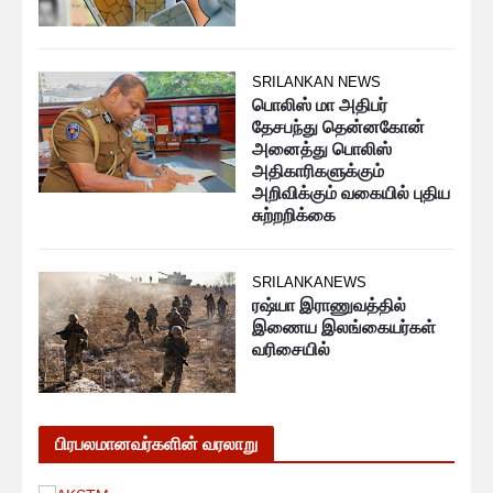
SRILANKAN NEWS
பொலிஸ் மா அதிபர்
தேசபந்து தென்னகோன்
அனைத்து பொலிஸ்
அதிகாரிகளுக்கும்
அறிவிக்கும் வகையில் புதிய
சுற்றறிக்கை
SRILANKANEWS
ரஷ்யா இராணுவத்தில்
இணைய இலங்கையர்கள்
வரிசையில்
பிரபலமானவர்களின் வரலாறு