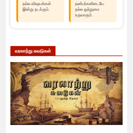
நல்ல விஷயங்கள்
நண்பர்களிடையே
இன்று நடக்கும்.
நல்ல ஒற்றுமை
உருவாகும்.
வரலாற்று சுவடுகள்