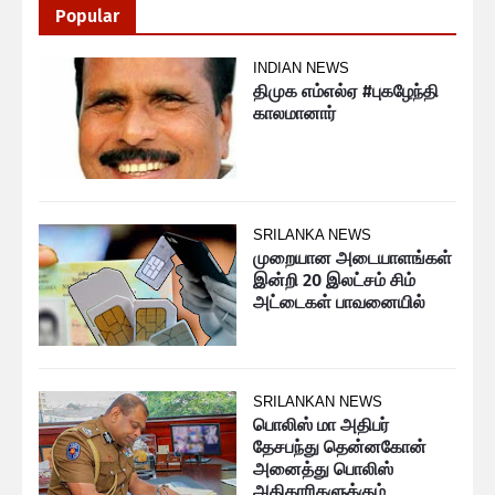
Popular
INDIAN NEWS
திமுக எம்எல்ஏ #புகழேந்தி
காலமானார்
SRILANKA NEWS
முறையான அடையாளங்கள்
இன்றி 20 இலட்சம் சிம்
அட்டைகள் பாவனையில்
SRILANKAN NEWS
பொலிஸ் மா அதிபர்
தேசபந்து தென்னகோன்
அனைத்து பொலிஸ்
அதிகாரிகளுக்கும்