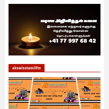
akswisstamilfm