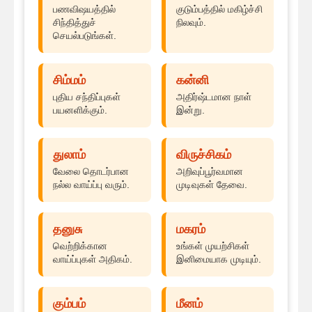
பணவிஷயத்தில்
குடும்பத்தில் மகிழ்ச்சி
சிந்தித்துச்
நிலவும்.
செயல்படுங்கள்.
சிம்மம்
கன்னி
புதிய சந்திப்புகள்
அதிர்ஷ்டமான நாள்
பயனளிக்கும்.
இன்று.
துலாம்
விருச்சிகம்
வேலை தொடர்பான
அறிவுப்பூர்வமான
நல்ல வாய்ப்பு வரும்.
முடிவுகள் தேவை.
தனுசு
மகரம்
வெற்றிக்கான
உங்கள் முயற்சிகள்
வாய்ப்புகள் அதிகம்.
இனிமையாக முடியும்.
கும்பம்
மீனம்