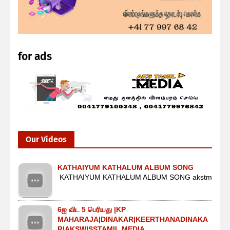
for ads
Our Videos
KATHAIYUM KATHALUM ALBUM SONG
KATHAIYUM KATHALUM ALBUM SONG akstm
6ஐ விட 5 பெரியது |KP
MAHARAJA|DINAKAR|KEERTHANADINAKA
R|AKSWISSTAMIL MEDIA