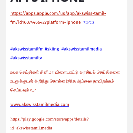
https://apps.apple.com/us/app/akswiss-tamil-
fm/id1607446642?platform=iphone
👈👈
#akswisstamilfm #skiing #akswisstamilmedia
#akswisstamiltv
உலக செய்திகள் சினிமா விளையாட்டு அரசியல் செய்திகளை
உடனுக்குடன் அறிந்து கொள்ள இந்த ஆப்ஸை தரவிறக்கம்
செய்யவும்
👉
www.akswisstamilmedia.com
https://play.google.com/store/apps/details?
id=akswisstamil.media