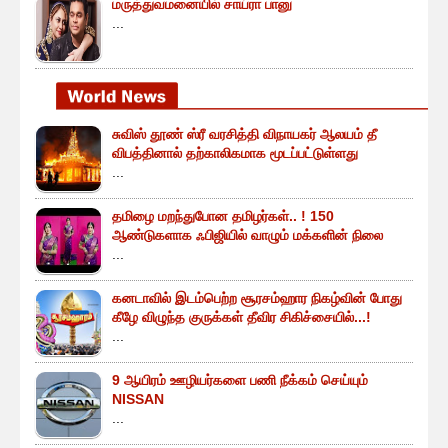
மருத்துவமனையில் சாய்ரா பானு
...
சுவிஸ் தூண் ஸ்ரீ வரசித்தி விநாயகர் ஆலயம் தீ
விபத்தினால் தற்காலிகமாக மூடப்பட்டுள்ளது
...
தமிழை மறந்துபோன தமிழர்கள்.. ! 150
ஆண்டுகளாக ஃபிஜியில் வாழும் மக்களின் நிலை
...
கனடாவில் இடம்பெற்ற சூரசம்ஹார நிகழ்வின் போது
கீழே விழுந்த குருக்கள் தீவிர சிகிச்சையில்...!
...
9 ஆயிரம் ஊழியர்களை பணி நீக்கம் செய்யும்
NISSAN
...