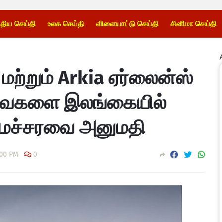
்திய செய்தி
உலக செய்தி
விளையாட்டு செய்தி
சினிமா செய்தி
மற்றும் Arkia ஏர்லைன்ஸ்
ைகளை இலங்கையில்
மைச்சரவை அனுமதி
:00 PM
0