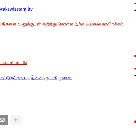
#akswisstamiltv
ய்திகளை உடனுக்குடன் அறிந்து கொள்ள இந்த ஆப்ஸை தரவிறக்கம்
wisstamil.media
கேட்டு ரசித்த படி இனைந்து மகிழுங்கள்