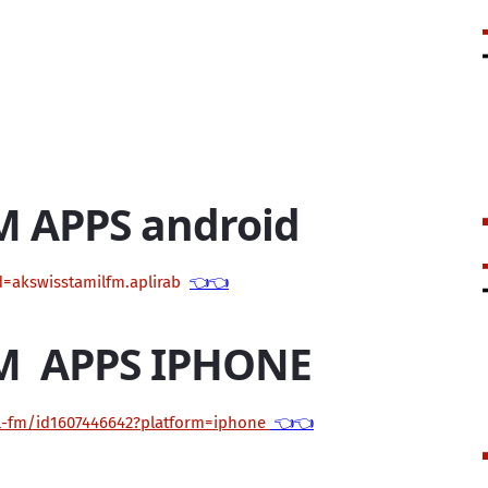
M APPS android
d=akswisstamilfm.aplirab
👈👈
M APPS IPHONE
il-fm/id1607446642?platform=iphone
👈👈