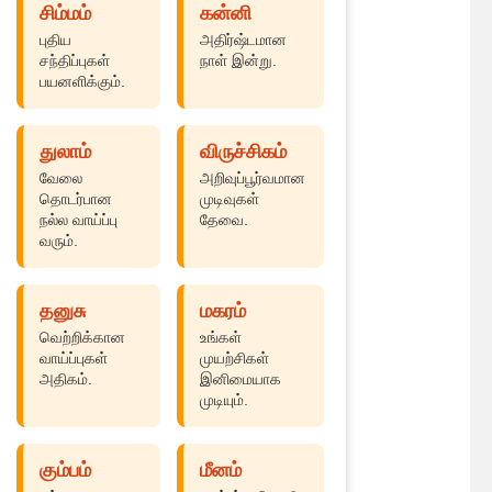
சிம்மம்
கன்னி
புதிய
அதிர்ஷ்டமான
சந்திப்புகள்
நாள் இன்று.
பயனளிக்கும்.
துலாம்
விருச்சிகம்
வேலை
அறிவுப்பூர்வமான
தொடர்பான
முடிவுகள்
நல்ல வாய்ப்பு
தேவை.
வரும்.
தனுசு
மகரம்
வெற்றிக்கான
உங்கள்
வாய்ப்புகள்
முயற்சிகள்
அதிகம்.
இனிமையாக
முடியும்.
கும்பம்
மீனம்