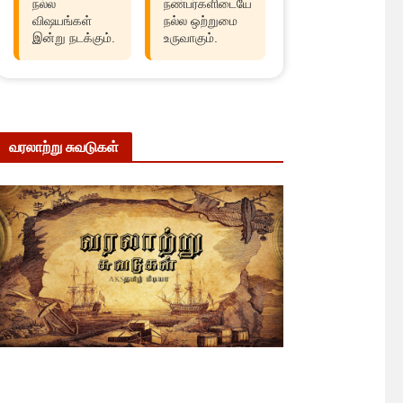
நல்ல
நண்பர்களிடையே
விஷயங்கள்
நல்ல ஒற்றுமை
இன்று நடக்கும்.
உருவாகும்.
வரலாற்று சுவடுகள்