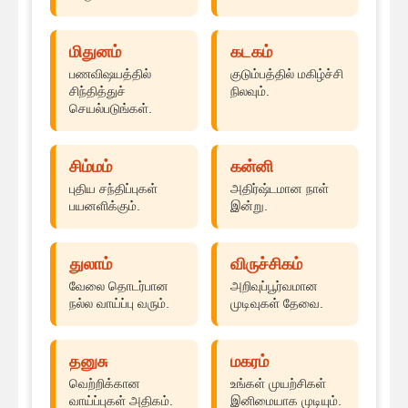
மிதுனம்
கடகம்
பணவிஷயத்தில்
குடும்பத்தில் மகிழ்ச்சி
சிந்தித்துச்
நிலவும்.
செயல்படுங்கள்.
சிம்மம்
கன்னி
புதிய சந்திப்புகள்
அதிர்ஷ்டமான நாள்
பயனளிக்கும்.
இன்று.
துலாம்
விருச்சிகம்
வேலை தொடர்பான
அறிவுப்பூர்வமான
நல்ல வாய்ப்பு வரும்.
முடிவுகள் தேவை.
தனுசு
மகரம்
வெற்றிக்கான
உங்கள் முயற்சிகள்
வாய்ப்புகள் அதிகம்.
இனிமையாக முடியும்.