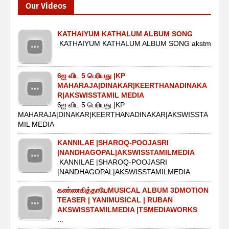
Our Videos
KATHAIYUM KATHALUM ALBUM SONG
KATHAIYUM KATHALUM ALBUM SONG akstm
6ஐ விட 5 பெரியது |KP
MAHARAJA|DINAKAR|KEERTHANADINAKA
R|AKSWISSTAMIL MEDIA
6ஐ விட 5 பெரியது |KP
MAHARAJA|DINAKAR|KEERTHANADINAKAR|AKSWISSTA
MIL MEDIA
KANNILAE |SHAROQ-POOJASRI
|NANDHAGOPAL|AKSWISSTAMILMEDIA
KANNILAE |SHAROQ-POOJASRI
|NANDHAGOPAL|AKSWISSTAMILMEDIA
கண்ணகித்தாயேMUSICAL ALBUM 3DMOTION
TEASER | YANIMUSICAL | RUBAN
AKSWISSTAMILMEDIA |TSMEDIAWORKS
...