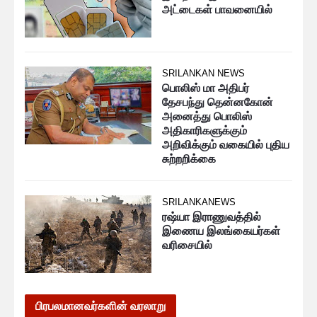
அட்டைகள் பாவனையில்
SRILANKAN NEWS
பொலிஸ் மா அதிபர்
தேசபந்து தென்னகோன்
அனைத்து பொலிஸ்
அதிகாரிகளுக்கும்
அறிவிக்கும் வகையில் புதிய
சுற்றறிக்கை
SRILANKANEWS
ரஷ்யா இராணுவத்தில்
இணைய இலங்கையர்கள்
வரிசையில்
பிரபலமானவர்களின் வரலாறு