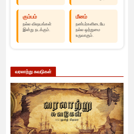
கும்பம்
மீனம்
நல்ல விஷயங்கள்
நண்பர்களிடையே
இன்று நடக்கும்.
நல்ல ஒற்றுமை
உருவாகும்.
வரலாற்று சுவடுகள்