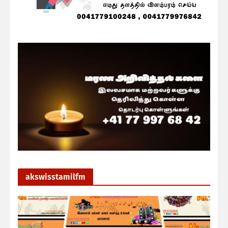
akswisstamilfm