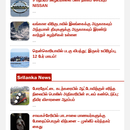
NISSAN
...
வங்காள விரிகுடாவில் இலங்கைக்கு அருகாகவும்
அந்தமான் தீவுகளுக்கு அருகாகவும் இரண்டு
காற்றுச் சுழற்சிகள் உள்ளன
...
தென்கொரியாவில் படகு விபத்து; இருவர் உயிரிழப்பு,
12 பேர் மாயம்!
...
போரதோட்டை கடற்கரையில் ஆட்டோவிற்குள் எரிந்த
நிலையில் பொலிஸ் அதிகாரியின் சடலம் கண்டெடுப்பு:
தீவிர விசாரணை ஆரம்பம்
...
சாவகச்சேரியில் பாடசாலை மாணவர்களுக்கு
போதைப்பொருள் விற்பனை – முஸ்லீம் வர்த்தகர்
கைது