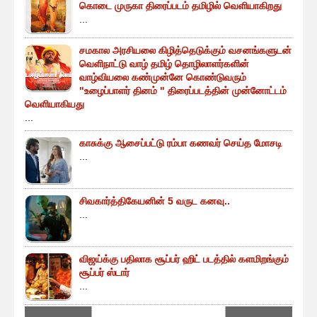
கொடை முருகா திரைப்படம் தமிழில் வெளியாகிறது
...
சமகால அரசியலை கிழித்தெடுக்கும் வசனங்களுடன்
வெளிநாட்டு வாழ் தமிழ் தொழிலாளர்களின்
வாழ்வியலை கண்முன்னே கொண்டுவரும்
"உழைப்பாளர் தினம் " திரைப்படத்தின் முன்னோட்டம்
வெளியாகியது
...
காசுக்கு ஆசைப்பட்டு ரம்பா கணவர் செய்த மோசடி
...
சிவகார்த்திகேயனின் 5 வருட கனவு..
...
விஜய்க்கு பதிலாக சூப்பர் ஹிட் படத்தில் களமிறங்கும்
சூப்பர் ஸ்டார்
...