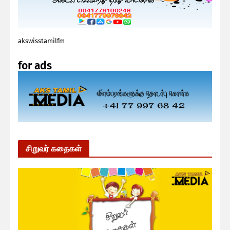
akswisstamilfm
for ads
சிறுவர் கதைகள்