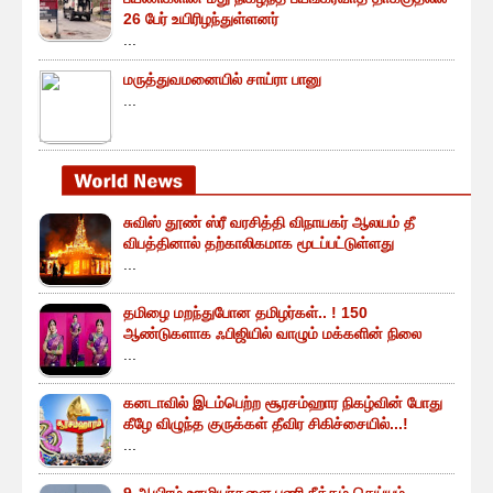
26 பேர் உயிரிழந்துள்ளனர்
...
மருத்துவமனையில் சாய்ரா பானு
...
சுவிஸ் தூண் ஸ்ரீ வரசித்தி விநாயகர் ஆலயம் தீ
விபத்தினால் தற்காலிகமாக மூடப்பட்டுள்ளது
...
தமிழை மறந்துபோன தமிழர்கள்.. ! 150
ஆண்டுகளாக ஃபிஜியில் வாழும் மக்களின் நிலை
...
கனடாவில் இடம்பெற்ற சூரசம்ஹார நிகழ்வின் போது
கீழே விழுந்த குருக்கள் தீவிர சிகிச்சையில்...!
...
9 ஆயிரம் ஊழியர்களை பணி நீக்கம் செய்யும்