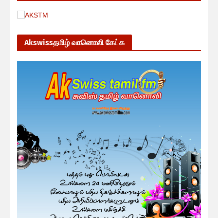
Akswissதமிழ் வானொலி கேட்க