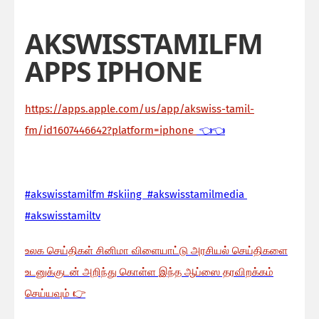
AKSWISSTAMILFM
APPS IPHONE
https://apps.apple.com/us/app/akswiss-tamil-
fm/id1607446642?platform=iphone
👈👈
#akswisstamilfm #skiing #akswisstamilmedia
#akswisstamiltv
உலக செய்திகள் சினிமா விளையாட்டு அரசியல் செய்திகளை
உடனுக்குடன் அறிந்து கொள்ள இந்த ஆப்ஸை தரவிறக்கம்
செய்யவும்
👉