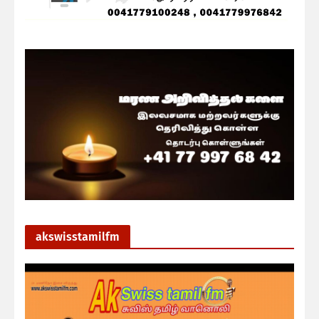
akswisstamilfm