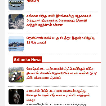
NISSAN
...
வங்காள விரிகுடாவில் இலங்கைக்கு அருகாகவும்
அந்தமான் தீவுகளுக்கு அருகாகவும் இரண்டு
காற்றுச் சுழற்சிகள் உள்ளன
...
தென்கொரியாவில் படகு விபத்து; இருவர் உயிரிழப்பு,
12 பேர் மாயம்!
...
போரதோட்டை கடற்கரையில் ஆட்டோவிற்குள் எரிந்த
நிலையில் பொலிஸ் அதிகாரியின் சடலம் கண்டெடுப்பு:
தீவிர விசாரணை ஆரம்பம்
...
சாவகச்சேரியில் பாடசாலை மாணவர்களுக்கு
போதைப்பொருள் விற்பனை – முஸ்லீம் வர்த்தகர்
கைது
சாவகச்சேரியில் பாடசாலை மாணவர்களுக்கு