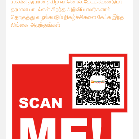
உலகின் தரமான தமிழ் வானொலி கேட்கவே
ண்டுமா
தரமான பாடல்கள் சிறந்த அறிவிப்பாளர்களால்
தொகுத்து வழங்கபடும் நிகழ்ச்சிகளை கேட்க இந்த
லிங்கை அழுந்துங்கள்