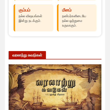
கும்பம்
மீனம்
நல்ல விஷயங்கள்
நண்பர்களிடையே
இன்று நடக்கும்.
நல்ல ஒற்றுமை
உருவாகும்.
வரலாற்று சுவடுகள்