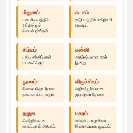
மிதுனம்
கடகம்
பணவிஷயத்தில்
குடும்பத்தில் மகிழ்ச்சி
சிந்தித்துச்
நிலவும்.
செயல்படுங்கள்.
சிம்மம்
கன்னி
புதிய சந்திப்புகள்
அதிர்ஷ்டமான நாள்
பயனளிக்கும்.
இன்று.
துலாம்
விருச்சிகம்
வேலை தொடர்பான
அறிவுப்பூர்வமான
நல்ல வாய்ப்பு வரும்.
முடிவுகள் தேவை.
தனுசு
மகரம்
வெற்றிக்கான
உங்கள் முயற்சிகள்
வாய்ப்புகள் அதிகம்.
இனிமையாக முடியும்.