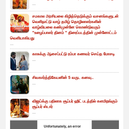
...
சமகால அரசியலை கிழித்தெடுக்கும் வசனங்களுடன்
வெளிநாட்டு வாழ் தமிழ் தொழிலாளர்களின்
வாழ்வியலை கண்முன்னே கொண்டுவரும்
"உழைப்பாளர் தினம் " திரைப்படத்தின் முன்னோட்டம்
வெளியாகியது
...
காசுக்கு ஆசைப்பட்டு ரம்பா கணவர் செய்த மோசடி
...
சிவகார்த்திகேயனின் 5 வருட கனவு..
...
விஜய்க்கு பதிலாக சூப்பர் ஹிட் படத்தில் களமிறங்கும்
சூப்பர் ஸ்டார்
...
Unfortunately, an error