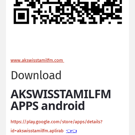
ww
w.akswisstamilfm.com
Download
AKSWISSTAMILFM
APPS android
https://play.google.com/store/apps/details?
id=akswisstamilfm.aplirab
👈👈