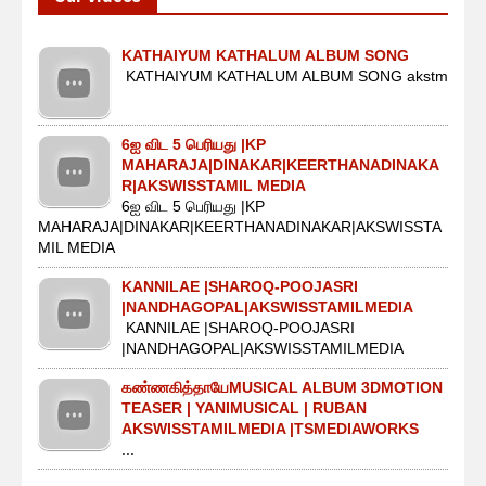
KATHAIYUM KATHALUM ALBUM SONG
KATHAIYUM KATHALUM ALBUM SONG akstm
6ஐ விட 5 பெரியது |KP
MAHARAJA|DINAKAR|KEERTHANADINAKA
R|AKSWISSTAMIL MEDIA
6ஐ விட 5 பெரியது |KP
MAHARAJA|DINAKAR|KEERTHANADINAKAR|AKSWISSTA
MIL MEDIA
KANNILAE |SHAROQ-POOJASRI
|NANDHAGOPAL|AKSWISSTAMILMEDIA
KANNILAE |SHAROQ-POOJASRI
|NANDHAGOPAL|AKSWISSTAMILMEDIA
கண்ணகித்தாயேMUSICAL ALBUM 3DMOTION
TEASER | YANIMUSICAL | RUBAN
AKSWISSTAMILMEDIA |TSMEDIAWORKS
...