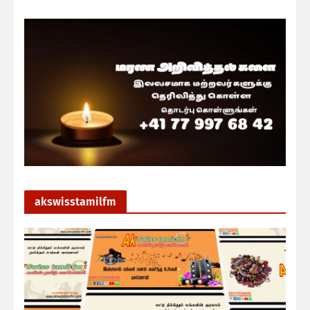
akswisstamilfm