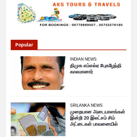
Popular
INDIAN NEWS
திமுக எம்எல்ஏ #புகழேந்தி
காலமானார்
SRILANKA NEWS
முறையான அடையாளங்கள்
இன்றி 20 இலட்சம் சிம்
அட்டைகள் பாவனையில்