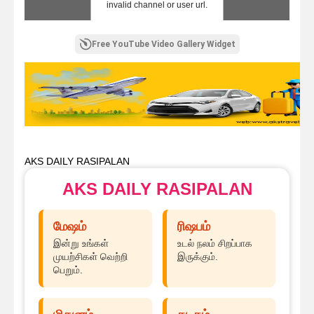
invalid channel or user url.
Free YouTube Video Gallery Widget
AKS DAILY RASIPALAN
AKS DAILY RASIPALAN
மேஷம்
ரிஷபம்
இன்று உங்கள்
உடல் நலம் சிறப்பாக
முயற்சிகள் வெற்றி
இருக்கும்.
பெறும்.