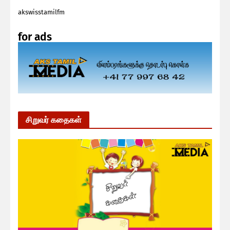
akswisstamilfm
for ads
சிறுவர் கதைகள்