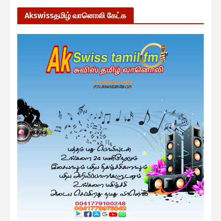
Akswissதமிழ் வானொலி கேட்க