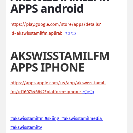
APPS android
https://play.google.com/store/apps/details?
id=akswisstamilfm.aplirab
👈👈
AKSWISSTAMILFM
APPS IPHONE
https://apps.apple.com/us/app/akswiss-tamil-
fm/id1607446642?platform=iphone
👈👈
#akswisstamilfm #skiing #akswisstamilmedia
#akswisstamiltv