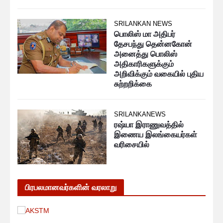
SRILANKAN NEWS
பொலிஸ் மா அதிபர்
தேசபந்து தென்னகோன்
அனைத்து பொலிஸ்
அதிகாரிகளுக்கும்
அறிவிக்கும் வகையில் புதிய
சுற்றறிக்கை
SRILANKANEWS
ரஷ்யா இராணுவத்தில்
இணைய இலங்கையர்கள்
வரிசையில்
பிரபலமானவர்களின் வரலாறு