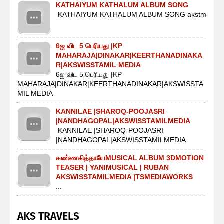
KATHAIYUM KATHALUM ALBUM SONG
KATHAIYUM KATHALUM ALBUM SONG akstm
6ஐ விட 5 பெரியது |KP
MAHARAJA|DINAKAR|KEERTHANADINAKA
R|AKSWISSTAMIL MEDIA
6ஐ விட 5 பெரியது |KP
MAHARAJA|DINAKAR|KEERTHANADINAKAR|AKSWISSTA
MIL MEDIA
KANNILAE |SHAROQ-POOJASRI
|NANDHAGOPAL|AKSWISSTAMILMEDIA
KANNILAE |SHAROQ-POOJASRI
|NANDHAGOPAL|AKSWISSTAMILMEDIA
கண்ணகித்தாயேMUSICAL ALBUM 3DMOTION
TEASER | YANIMUSICAL | RUBAN
AKSWISSTAMILMEDIA |TSMEDIAWORKS
...
AKS TRAVELS