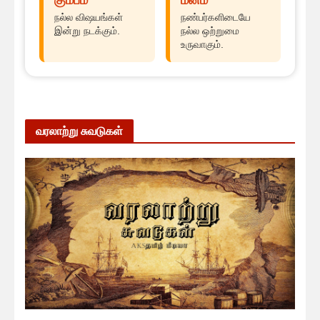
நல்ல விஷயங்கள்
நண்பர்களிடையே
இன்று நடக்கும்.
நல்ல ஒற்றுமை
உருவாகும்.
வரலாற்று சுவடுகள்