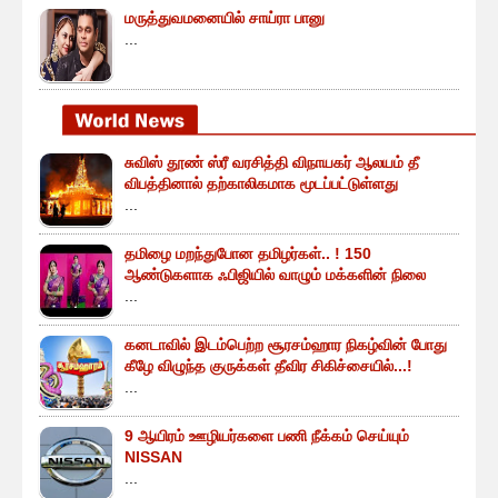
மருத்துவமனையில் சாய்ரா பானு
...
சுவிஸ் தூண் ஸ்ரீ வரசித்தி விநாயகர் ஆலயம் தீ
விபத்தினால் தற்காலிகமாக மூடப்பட்டுள்ளது
...
தமிழை மறந்துபோன தமிழர்கள்.. ! 150
ஆண்டுகளாக ஃபிஜியில் வாழும் மக்களின் நிலை
...
கனடாவில் இடம்பெற்ற சூரசம்ஹார நிகழ்வின் போது
கீழே விழுந்த குருக்கள் தீவிர சிகிச்சையில்...!
...
9 ஆயிரம் ஊழியர்களை பணி நீக்கம் செய்யும்
NISSAN
...