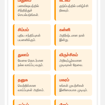
மிதுனம்
கடகம்
பணவிஷயத்தில்
குடும்பத்தில் மகிழ்ச்சி
சிந்தித்துச்
நிலவும்.
செயல்படுங்கள்.
சிம்மம்
கன்னி
புதிய சந்திப்புகள்
அதிர்ஷ்டமான நாள்
பயனளிக்கும்.
இன்று.
துலாம்
விருச்சிகம்
வேலை தொடர்பான
அறிவுப்பூர்வமான
நல்ல வாய்ப்பு வரும்.
முடிவுகள் தேவை.
தனுசு
மகரம்
வெற்றிக்கான
உங்கள் முயற்சிகள்
வாய்ப்புகள் அதிகம்.
இனிமையாக முடியும்.
கும்பம்
மீனம்