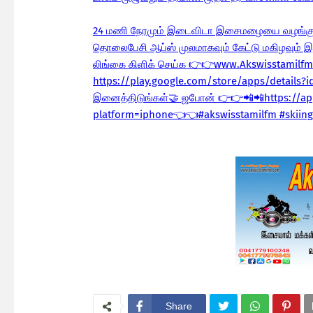
24 மணி நேரமும் இடைவிடா இசைமழையை வழங்குக
தொலைபேசி ஆப்ஸ் முலமாகவும் கேட்டு மகிழவும் 
லிங்கை கிளிக் செய்க 👉👉www.Akswisstamil
https://play.google.com/store/apps/details?
இனைத்திடுங்கள்🤝 ஜபோன் 👉👉📲📲https://ap
platform=iphone👈👈#akswisstamilfm #skiing
Share