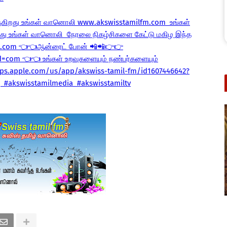
ிறது உங்கள் வானொலி www.akswisstamilfm.com உங்கள்
இது உங்கள் வானொலி நேரலை நிகழ்சிகளை கேட்டு மகிழ இந்த
fm.com 👈👈ஆன்ரைட் போன் 📲📲👉👉
id=com 👈👈 உங்கள் உறவுகளையும் நண்பர்களையும்
ps.apple.com/us/app/akswiss-tamil-fm/id1607446642?
 #akswisstamilmedia #akswisstamiltv