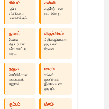
சிம்மம்
கன்னி
புதிய
அதிர்ஷ்டமான
சந்திப்புகள்
நாள் இன்று.
பயனளிக்கும்.
துலாம்
விருச்சிகம்
வேலை
அறிவுப்பூர்வமான
தொடர்பான
முடிவுகள்
நல்ல வாய்ப்பு
தேவை.
வரும்.
தனுசு
மகரம்
வெற்றிக்கான
உங்கள்
வாய்ப்புகள்
முயற்சிகள்
அதிகம்.
இனிமையாக
முடியும்.
கும்பம்
மீனம்