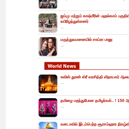
ஜம்மு மற்றும் காஷ்மீரின் பஹல்காம் பகுத
உயிரிழந்துள்ளனர்
...
மருத்துவமனையில் சாய்ரா பானு
...
சுவிஸ் தூண் ஸ்ரீ வரசித்தி விநாயகர் ஆலய
...
தமிழை மறந்துபோன தமிழர்கள்.. ! 150 ஆ
...
கனடாவில் இடம்பெற்ற சூரசம்ஹார நிகழ்வின்