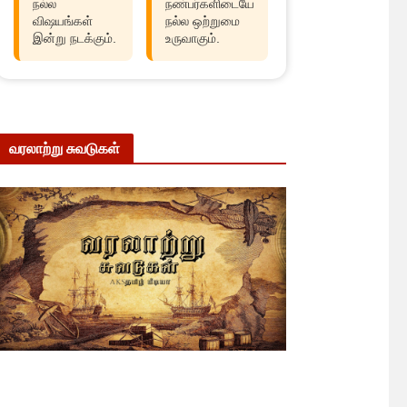
நல்ல
நண்பர்களிடையே
விஷயங்கள்
நல்ல ஒற்றுமை
இன்று நடக்கும்.
உருவாகும்.
வரலாற்று சுவடுகள்