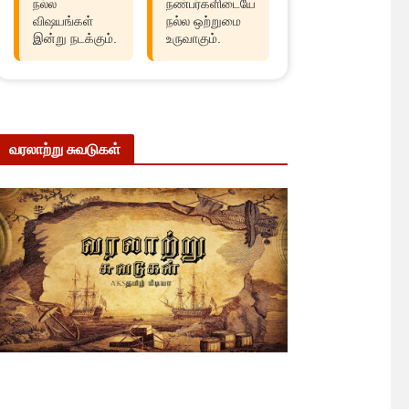
நல்ல
நண்பர்களிடையே
விஷயங்கள்
நல்ல ஒற்றுமை
இன்று நடக்கும்.
உருவாகும்.
வரலாற்று சுவடுகள்