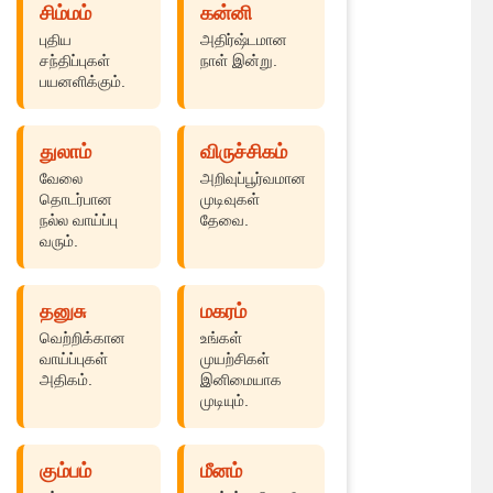
சிம்மம்
கன்னி
புதிய
அதிர்ஷ்டமான
சந்திப்புகள்
நாள் இன்று.
பயனளிக்கும்.
துலாம்
விருச்சிகம்
வேலை
அறிவுப்பூர்வமான
தொடர்பான
முடிவுகள்
நல்ல வாய்ப்பு
தேவை.
வரும்.
தனுசு
மகரம்
வெற்றிக்கான
உங்கள்
வாய்ப்புகள்
முயற்சிகள்
அதிகம்.
இனிமையாக
முடியும்.
கும்பம்
மீனம்