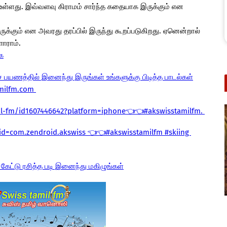
 உள்ளது. இவ்வளவு கிராமம் சார்ந்த கதையாக இருக்கும் என
க்கும் என அவரது தரப்பில் இருந்து கூறப்படுகிறது. ஏனென்றால்
ளாராம்.
க
ை பயணத்தில் இனைந்து இருங்கள் உங்களுக்கு பிடித்த பாடல்கள்
amilfm.com
il-fm/id1607446642?platform=iphone👈👈#akswisstamilfm.
?id=com.zendroid.akswiss 👈👈#akswisstamilfm #skiing
 கேட்டு ரசித்த படி இனைந்து மகிழுங்கள்