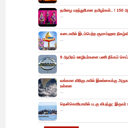
தமிழை மறந்துபோன தமிழர்கள்.. ! 150 ஆ
...
கனடாவில் இடம்பெற்ற சூரசம்ஹார நிகழ்வின்
...
9 ஆயிரம் ஊழியர்களை பணி நீக்கம் செய்
...
வங்காள விரிகுடாவில் இலங்கைக்கு அருகா
உள்ளன
...
தென்கொரியாவில் படகு விபத்து; இருவர் உய
...