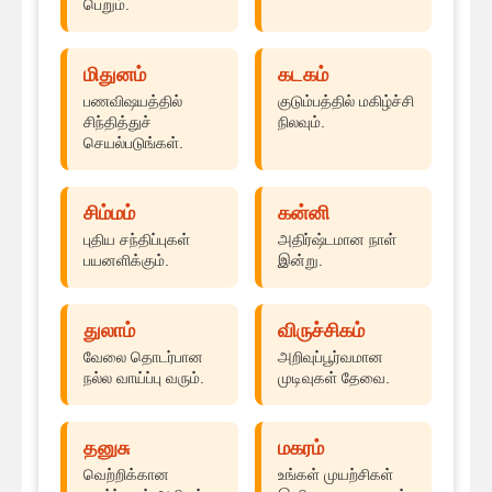
பெறும்.
மிதுனம்
கடகம்
பணவிஷயத்தில்
குடும்பத்தில் மகிழ்ச்சி
சிந்தித்துச்
நிலவும்.
செயல்படுங்கள்.
சிம்மம்
கன்னி
புதிய சந்திப்புகள்
அதிர்ஷ்டமான நாள்
பயனளிக்கும்.
இன்று.
துலாம்
விருச்சிகம்
வேலை தொடர்பான
அறிவுப்பூர்வமான
நல்ல வாய்ப்பு வரும்.
முடிவுகள் தேவை.
தனுசு
மகரம்
வெற்றிக்கான
உங்கள் முயற்சிகள்