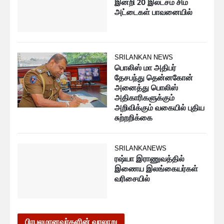
இன்றி 20 இலட்சம் சிம்
அட்டைகள் பாவனையில்
SRILANKAN NEWS
பொலிஸ் மா அதிபர்
தேசபந்து தென்னகோன்
அனைத்து பொலிஸ்
அதிகாரிகளுக்கும்
அறிவிக்கும் வகையில் புதிய
சுற்றறிக்கை
SRILANKANEWS
ரஷ்யா இராணுவத்தில்
இணைய இலங்கையர்கள்
வரிசையில்
பிரபலமானவர்களின் வரலாறு