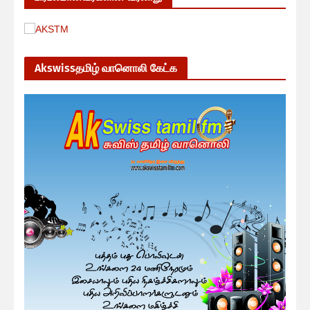
Akswissதமிழ் வானொலி கேட்க