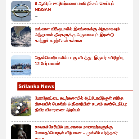
9 ஆயிரம் ஊழியர்களை பணி நீக்கம் செய்யும்
NISSAN
...
வங்காள விரிகுடாவில் இலங்கைக்கு அருகாகவும்
அந்தமான் தீவுகளுக்கு அருகாகவும் இரண்டு
காற்றுச் சுழற்சிகள் உள்ளன
...
தென்கொரியாவில் படகு விபத்து; இருவர் உயிரிழப்பு,
12 பேர் மாயம்!
...
போரதோட்டை கடற்கரையில் ஆட்டோவிற்குள் எரிந்த
நிலையில் பொலிஸ் அதிகாரியின் சடலம் கண்டெடுப்பு:
தீவிர விசாரணை ஆரம்பம்
...
சாவகச்சேரியில் பாடசாலை மாணவர்களுக்கு
போதைப்பொருள் விற்பனை – முஸ்லீம் வர்த்தகர்
கைது