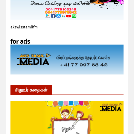
akswisstamilfm
for ads
சிறுவர் கதைகள்