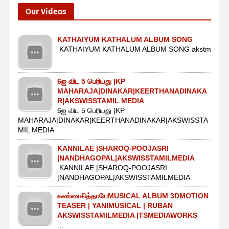
Our Videos
KATHAIYUM KATHALUM ALBUM SONG
KATHAIYUM KATHALUM ALBUM SONG akstm
6ஐ விட 5 பெரியது |KP
MAHARAJA|DINAKAR|KEERTHANADINAKA
R|AKSWISSTAMIL MEDIA
6ஐ விட 5 பெரியது |KP
MAHARAJA|DINAKAR|KEERTHANADINAKAR|AKSWISSTA
MIL MEDIA
KANNILAE |SHAROQ-POOJASRI
|NANDHAGOPAL|AKSWISSTAMILMEDIA
KANNILAE |SHAROQ-POOJASRI
|NANDHAGOPAL|AKSWISSTAMILMEDIA
கண்ணகித்தாயேMUSICAL ALBUM 3DMOTION
TEASER | YANIMUSICAL | RUBAN
AKSWISSTAMILMEDIA |TSMEDIAWORKS
...