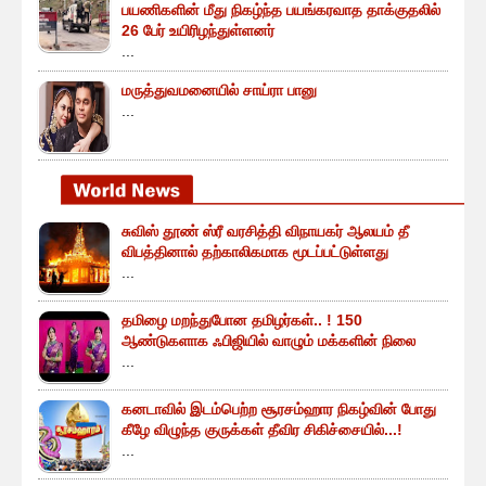
பயணிகளின் மீது நிகழ்ந்த பயங்கரவாத தாக்குதலில்
26 பேர் உயிரிழந்துள்ளனர்
...
மருத்துவமனையில் சாய்ரா பானு
...
சுவிஸ் தூண் ஸ்ரீ வரசித்தி விநாயகர் ஆலயம் தீ
விபத்தினால் தற்காலிகமாக மூடப்பட்டுள்ளது
...
தமிழை மறந்துபோன தமிழர்கள்.. ! 150
ஆண்டுகளாக ஃபிஜியில் வாழும் மக்களின் நிலை
...
கனடாவில் இடம்பெற்ற சூரசம்ஹார நிகழ்வின் போது
கீழே விழுந்த குருக்கள் தீவிர சிகிச்சையில்...!
...