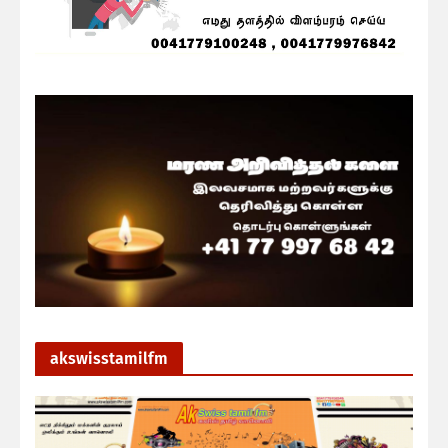
akswisstamilfm