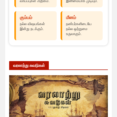
வாய்ப்புகள் அதிகம்.
இனிமையாக முடியும்.
கும்பம்
மீனம்
நல்ல விஷயங்கள்
நண்பர்களிடையே
இன்று நடக்கும்.
நல்ல ஒற்றுமை
உருவாகும்.
வரலாற்று சுவடுகள்