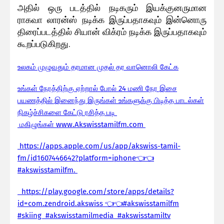
அதில் ஒரு படத்தில் நடிகரும் இயக்குனருமான
ராகவா லாரன்ஸ் நடிக்க இருப்பதாகவும் இன்னொரு
திரைப்படத்தில் சியான் விக்ரம் நடிக்க இருப்பதாகவும்
கூறப்படுகிறது.
உலகம் முழுவதும் தரமான முதல் தர வானொலி கேட்க
உங்கள் நேரத்திற்கு ஏற்றால் போல் 24 மணி நேர இசை
பயணத்தில் இனைந்து இருங்கள் உங்களுக்கு பிடித்த பாடல்கள்
நிகழ்ச்சிகளை கேட்டு ரசித்த படி
மகிழுங்கள்
www.Akswisstamilfm.com
https://apps.apple.com/us/app/akswiss-tamil-
fm/id1607446642?platform=iphone👈👈
#akswisstamilfm.
https://play.google.com/store/apps/details?
id=com.zendroid.akswiss 👈👈#akswisstamilfm
#skiing #akswisstamilmedia #akswisstamiltv