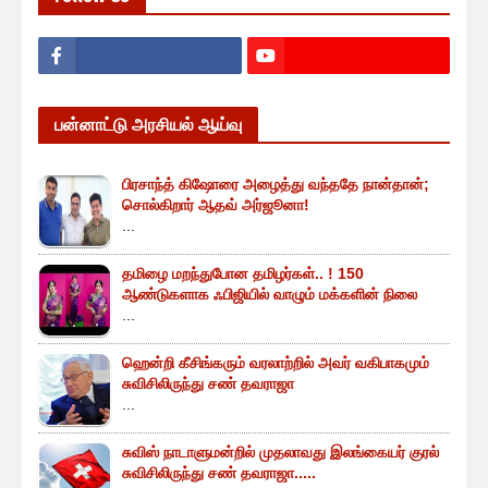
பன்னாட்டு அரசியல் ஆய்வு
பிரசாந்த் கிஷோரை அழைத்து வந்ததே நான்தான்;
சொல்கிறார் ஆதவ் அர்ஜூனா!
...
தமிழை மறந்துபோன தமிழர்கள்.. ! 150
ஆண்டுகளாக ஃபிஜியில் வாழும் மக்களின் நிலை
...
ஹென்றி கீசிங்கரும் வரலாற்றில் அவர் வகிபாகமும்
சுவிசிலிருந்து சண் தவராஜா
...
சுவிஸ் நாடாளுமன்றில் முதலாவது இலங்கையர் குரல்
சுவிசிலிருந்து சண் தவராஜா.....