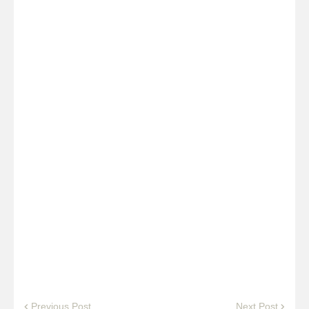
Previous Post
Next Post