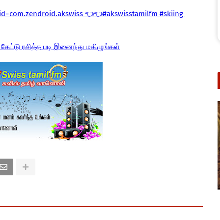
?id=com.zendroid.akswiss 👈👈#akswisstamilfm #skiing
 கேட்டு ரசித்த படி இனைந்து மகிழுங்கள்