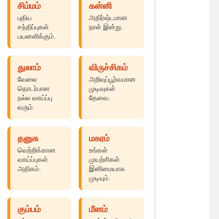
சிம்மம்
கன்னி
புதிய
அதிர்ஷ்டமான
சந்திப்புகள்
நாள் இன்று.
பயனளிக்கும்.
துலாம்
விருச்சிகம்
வேலை
அறிவுப்பூர்வமான
தொடர்பான
முடிவுகள்
நல்ல வாய்ப்பு
தேவை.
வரும்.
தனுசு
மகரம்
வெற்றிக்கான
உங்கள்
வாய்ப்புகள்
முயற்சிகள்
அதிகம்.
இனிமையாக
முடியும்.
கும்பம்
மீனம்