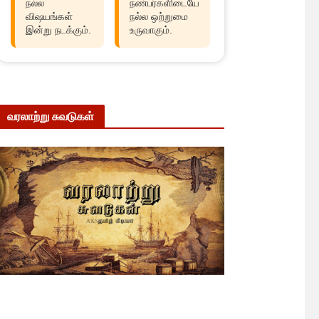
நல்ல
நண்பர்களிடையே
விஷயங்கள்
நல்ல ஒற்றுமை
இன்று நடக்கும்.
உருவாகும்.
வரலாற்று சுவடுகள்