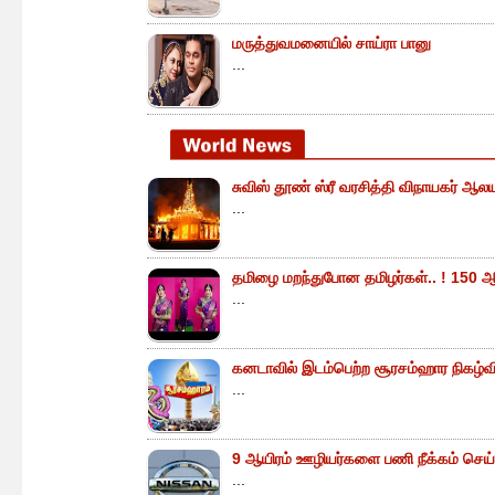
மருத்துவமனையில் சாய்ரா பானு
...
சுவிஸ் தூண் ஸ்ரீ வரசித்தி விநாயகர் ஆலய
...
தமிழை மறந்துபோன தமிழர்கள்.. ! 150 ஆ
...
கனடாவில் இடம்பெற்ற சூரசம்ஹார நிகழ்வின்
...
9 ஆயிரம் ஊழியர்களை பணி நீக்கம் செய்
...