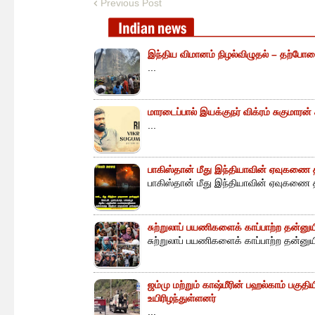
Previous Post
இந்திய விமானம் நிழல்விழுதல் – தற்போத
...
மாரடைப்பால் இயக்குநர் விக்ரம் சுகுமாரன
...
பாகிஸ்தான் மீது இந்தியாவின் ஏவுகணை த
பாகிஸ்தான் மீது இந்தியாவின் ஏவுகணை த
சுற்றுலாப் பயணிகளைக் காப்பாற்ற தன்ன
சுற்றுலாப் பயணிகளைக் காப்பாற்ற தன்னு
ஜம்மு மற்றும் காஷ்மீரின் பஹல்காம் பகுத
உயிரிழந்துள்ளனர்
...