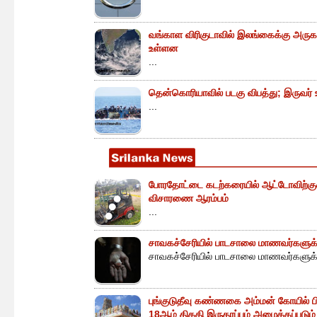
வங்காள விரிகுடாவில் இலங்கைக்கு அருகா
உள்ளன
...
தென்கொரியாவில் படகு விபத்து; இருவர் உய
...
போரதோட்டை கடற்கரையில் ஆட்டோவிற்குள் 
விசாரணை ஆரம்பம்
...
சாவகச்சேரியில் பாடசாலை மாணவர்களுக்க
சாவகச்சேரியில் பாடசாலை மாணவர்களுக்க
புங்குடுதீவு கண்ணகை அம்மன் கோயில் ப
18ஆம் திகதி இருதரப்பும் அழைக்கப்படும்