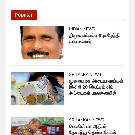
Popular
INDIAN NEWS
திமுக எம்எல்ஏ #புகழேந்தி
காலமானார்
SRILANKA NEWS
முறையான அடையாளங்கள்
இன்றி 20 இலட்சம் சிம்
அட்டைகள் பாவனையில்
SRILANKAN NEWS
பொலிஸ் மா அதிபர்
தேசபந்து தென்னகோன்