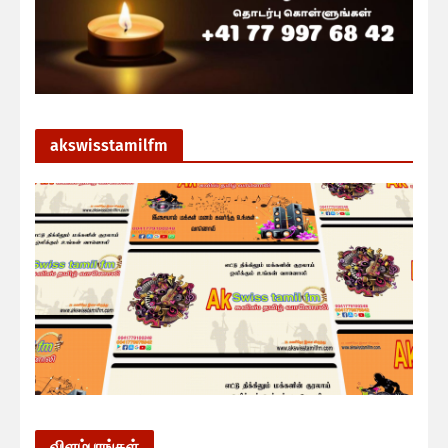
akswisstamilfm
விளம்பரங்கள்