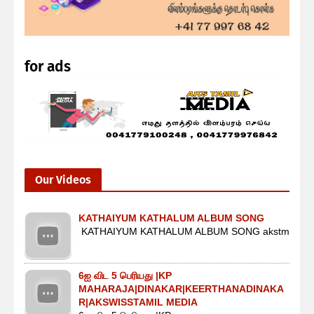
for ads
Our Videos
KATHAIYUM KATHALUM ALBUM SONG
KATHAIYUM KATHALUM ALBUM SONG akstm
6ஐ விட 5 பெரியது |KP
MAHARAJA|DINAKAR|KEERTHANADINAKA
R|AKSWISSTAMIL MEDIA