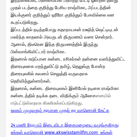
இந்நிலையில், அண்மையில் அளித்த பேட்டி ஒன்றில் தனது
முதல் படத்தை குறித்து பேசிய ராஷ்மிகா, அப்படத்தின்
இயக்குனர் குறித்தும் ஹீரோ குறித்தும் பேசவில்லை என
கூறப்படுகிறது.
இப்படத்தில் நடித்தபோது கதாநாயகன் ரக்ஷித் ஷெட்டியுடன்
மலர்ந்த காதலால் அவருடன் திருமணம் வரை சென்றார்.
ஆனால், திடீரென இந்த திருமணத்தில் இருந்து
பின்வாங்கிவிட்டார் ராஷ்மிகா.
இதனால் கடுப்பான கன்னட ரசிகர்கள் தன்னை வளர்த்துவிட்ட
திரையுலகை மறந்துவிட்டு தமிழ், தெலுங்கு போன்ற
திரையுலகில் கவனம் செலுத்தி வருவதாக
தெரிவித்துள்ளார்கள்.
இதனால், கன்னட திரையுலகம் இனிமேல் நடிகை ராஷ்மிகா
கன்னடத்தில் நடிக்க தடை விதிக்கும் ஆலோச
னையில்
ஈடுபட்டுள்ளதாக கிசுகிசுக்கப்படுகிறது.
உலகம் முழுவதும் தரமான முதல் தர வானொலி கேட்க
24 மணி நேரமும் இடைவிடா இசைமழையை வழங்குகிறது
உங்கள் வானொலி www.akswisstamilfm.com உங்கள்