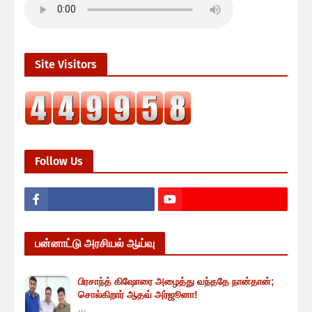
Site Visitors
Follow Us
பன்னாட்டு அரசியல் ஆய்வு
பிரசாந்த் கிஷோரை அழைத்து வந்ததே நான்தான்;
சொல்கிறார் ஆதவ் அர்ஜூனா!
...