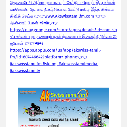
தொலைபேசி ஆப்ஸ் முலமாகவும் கேட்டு மகிழவும் இது உங்கள்
வானொலி நேரலை நிகழ்சிகளை கேட்டு மகிழ இந்த லிங்கை
கிளிக் செய்க 👉👉www.Akswisstamilfm.com 👈👈
ஆன்ரைட் போன் 📲📲👉👉
https://play.google.com/store/apps/details?id=com 👈
👈 உங்கள் உறவுகளையும் நண்பர்களையும் இனைத்திடுங்கள்🤝
ஜபோன் 👉👉📲📲
https://apps.apple.com/us/app/akswiss-tamil-
fm/id1607446642?platform=iphone👈👈
#akswisstamilfm #skiing #akswisstamilmedia
#akswisstamiltv