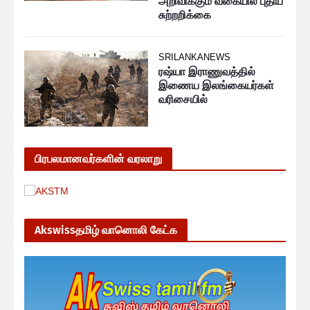
அறிவிக்கும் வகையில் புதிய
சுற்றறிக்கை
SRILANKANEWS
ரஷ்யா இராணுவத்தில்
இணைய இலங்கையர்கள்
வரிசையில்
பிரபலமானவர்களின் வரலாறு
Akswissதமிழ் வானொலி கேட்க