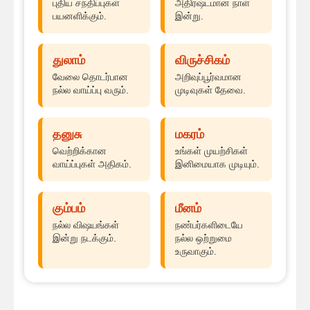
புதிய சந்திப்புகள்
அதிர்ஷ்டமான நாள்
பயனளிக்கும்.
இன்று.
துலாம்
விருச்சிகம்
வேலை தொடர்பான
அறிவுப்பூர்வமான
நல்ல வாய்ப்பு வரும்.
முடிவுகள் தேவை.
தனுசு
மகரம்
வெற்றிக்கான
உங்கள் முயற்சிகள்
வாய்ப்புகள் அதிகம்.
இனிமையாக முடியும்.
கும்பம்
மீனம்
நல்ல விஷயங்கள்
நண்பர்களிடையே
இன்று நடக்கும்.
நல்ல ஒற்றுமை
உருவாகும்.