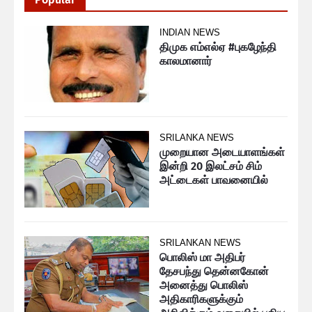
INDIAN NEWS
திமுக எம்எல்ஏ #புகழேந்தி
காலமானார்
SRILANKA NEWS
முறையான அடையாளங்கள்
இன்றி 20 இலட்சம் சிம்
அட்டைகள் பாவனையில்
SRILANKAN NEWS
பொலிஸ் மா அதிபர்
தேசபந்து தென்னகோன்
அனைத்து பொலிஸ்
அதிகாரிகளுக்கும்