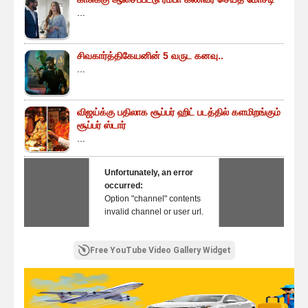
...
சிவகார்த்திகேயனின் 5 வருட கனவு..
...
விஜய்க்கு பதிலாக சூப்பர் ஹிட் படத்தில் களமிறங்கும்
சூப்பர் ஸ்டார்
...
Unfortunately, an error
occurred:
Option "channel" contents
invalid channel or user url.
Free YouTube Video Gallery Widget