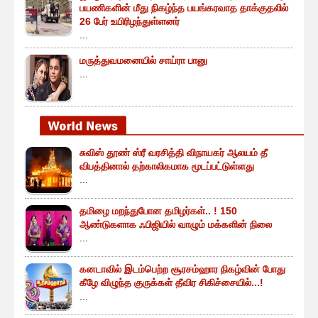
பயணிகளின் மீது நிகழ்ந்த பயங்கரவாத தாக்குதலில்
26 பேர் உயிரிழந்துள்ளனர்
...
மருத்துவமனையில் சாய்ரா பானு
...
சுவிஸ் தூண் ஸ்ரீ வரசித்தி விநாயகர் ஆலயம் தீ
விபத்தினால் தற்காலிகமாக மூடப்பட்டுள்ளது
...
தமிழை மறந்துபோன தமிழர்கள்.. ! 150
ஆண்டுகளாக ஃபிஜியில் வாழும் மக்களின் நிலை
...
கனடாவில் இடம்பெற்ற சூரசம்ஹார நிகழ்வின் போது
கீழே விழுந்த குருக்கள் தீவிர சிகிச்சையில்...!
...