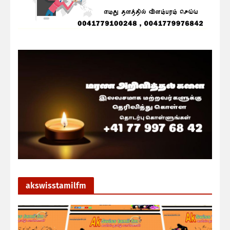
akswisstamilfm