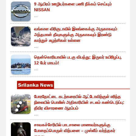
9 ஆயிரம் ஊழியர்களை பணி நீக்கம் செய்யும்
NISSAN
...
வங்காள விரிகுடாவில் இலங்கைக்கு அருகாகவும்
அந்தமான் தீவுகளுக்கு அருகாகவும் இரண்டு
காற்றுச் சுழற்சிகள் உள்ளன
...
தென்கொரியாவில் படகு விபத்து; இருவர் உயிரிழப்பு,
12 பேர் மாயம்!
...
போரதோட்டை கடற்கரையில் ஆட்டோவிற்குள் எரிந்த
நிலையில் பொலிஸ் அதிகாரியின் சடலம் கண்டெடுப்பு:
தீவிர விசாரணை ஆரம்பம்
...
சாவகச்சேரியில் பாடசாலை மாணவர்களுக்கு
போதைப்பொருள் விற்பனை – முஸ்லீம் வர்த்தகர்