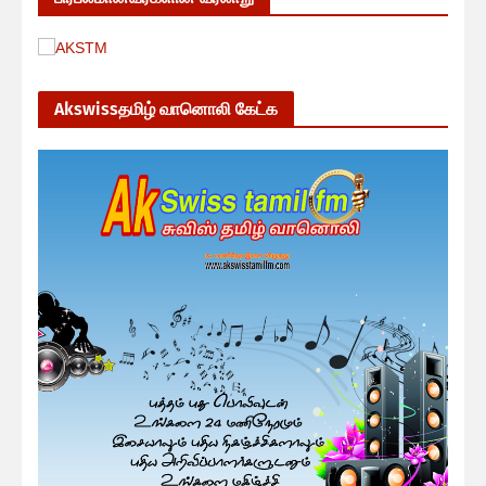
Akswissதமிழ் வானொலி கேட்க