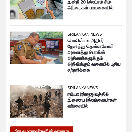
இன்றி 20 இலட்சம் சிம்
அட்டைகள் பாவனையில்
SRILANKAN NEWS
பொலிஸ் மா அதிபர்
தேசபந்து தென்னகோன்
அனைத்து பொலிஸ்
அதிகாரிகளுக்கும்
அறிவிக்கும் வகையில் புதிய
சுற்றறிக்கை
SRILANKANEWS
ரஷ்யா இராணுவத்தில்
இணைய இலங்கையர்கள்
வரிசையில்
பிரபலமானவர்களின் வரலாறு