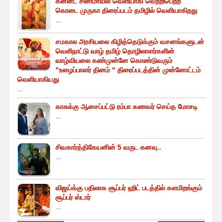
கன்னட சினிமாவில் வெளியாகி வெற்றிபெற்ற
கொடை முருகா திரைப்படம் தமிழில் வெளியாகிறது
...
சமகால அரசியலை கிழித்தெடுக்கும் வசனங்களுடன்
வெளிநாட்டு வாழ் தமிழ் தொழிலாளர்களின்
வாழ்வியலை கண்முன்னே கொண்டுவரும்
"உழைப்பாளர் தினம் " திரைப்படத்தின் முன்னோட்டம்
வெளியாகியது
...
காசுக்கு ஆசைப்பட்டு ரம்பா கணவர் செய்த மோசடி
...
சிவகார்த்திகேயனின் 5 வருட கனவு..
...
விஜய்க்கு பதிலாக சூப்பர் ஹிட் படத்தில் களமிறங்கும்
சூப்பர் ஸ்டார்
...