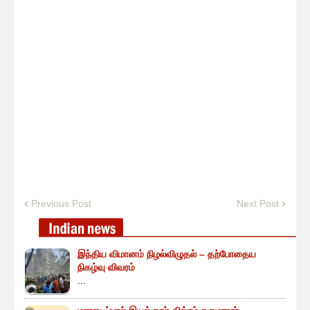
Previous Post
Next Post
இந்திய விமானம் நிழல்விழுதல் – தற்போதைய
நிகழ்வு விவரம்
...