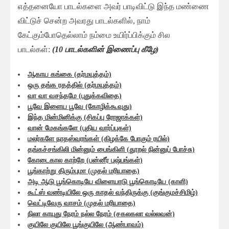
எத்தனையோ பாடல்களை அவர் பாடிவிட்டு இந்த மண்ணை
விட்டுச் சென்ற அவரது பாடல்களில், நாம்
கேட்கும்போதெல்லாம் நம்மை உயிர்ப்பிக்கும் சில
பாடல்கள்:
(10 பாடல்களின் இணைப்பு கீழே)
ஆகாய கங்கை (தர்மயுத்தம்)
ஒரு தங்க ரதத்தில் (தர்மயுத்தம்)
வா வா வசந்தமே (புதுக்கவிதை)
பூவே இளைய பூவே (கோழிக்கூவுது)
இந்த மின்மினிக்கு (சிகப்பு ரோஜாக்கள்)
வான் மேகங்களே (புதிய வார்ப்புகள்)
மலர்களே நாதஸ்வரங்கள் (கிழக்கே போகும் ரயில்)
தங்கச்சங்கிலி மின்னும் பைங்கிளி (தூறல் நின்னுப் போச்சு)
கோடைகால காற்றே (பன்னீர் புஷ்பங்கள்)
பூங்காற்று திரும்புமா (முதல் மரியாதை)
அடி ஆடு பூங்கொடியே விளையாடு பூங்கொடியே (காளி)
கூட்ஸ் வண்டியிலே ஒரு காதல் வந்திருக்கு (குங்குமச்சிமிழ்)
வெட்டிவேரு வாசம் (முதல் மரியாதை)
நிலா காயுது நேரம் நல்ல நேரம் (சகலகலா வல்லவன்)
குயிலே குயிலே பூங்குயிலே (ஆண்பாவம்)