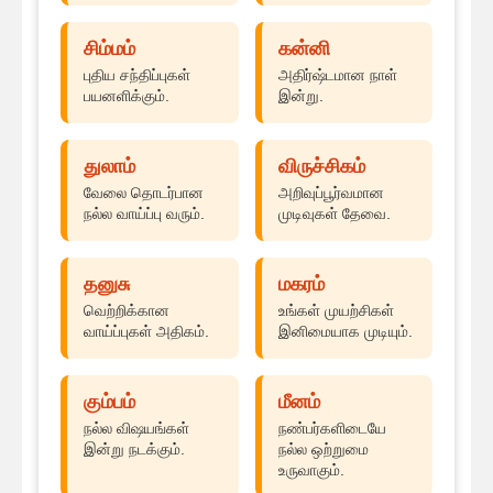
சிம்மம்
கன்னி
புதிய சந்திப்புகள்
அதிர்ஷ்டமான நாள்
பயனளிக்கும்.
இன்று.
துலாம்
விருச்சிகம்
வேலை தொடர்பான
அறிவுப்பூர்வமான
நல்ல வாய்ப்பு வரும்.
முடிவுகள் தேவை.
தனுசு
மகரம்
வெற்றிக்கான
உங்கள் முயற்சிகள்
வாய்ப்புகள் அதிகம்.
இனிமையாக முடியும்.
கும்பம்
மீனம்
நல்ல விஷயங்கள்
நண்பர்களிடையே
இன்று நடக்கும்.
நல்ல ஒற்றுமை
உருவாகும்.