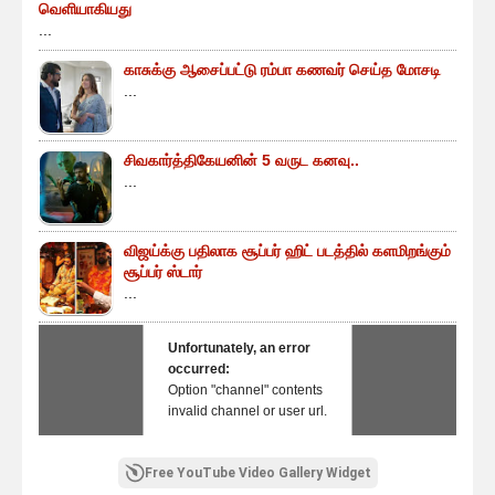
வெளியாகியது
...
காசுக்கு ஆசைப்பட்டு ரம்பா கணவர் செய்த மோசடி
...
சிவகார்த்திகேயனின் 5 வருட கனவு..
...
விஜய்க்கு பதிலாக சூப்பர் ஹிட் படத்தில் களமிறங்கும்
சூப்பர் ஸ்டார்
...
Unfortunately, an error
occurred:
Option "channel" contents
invalid channel or user url.
Free YouTube Video Gallery Widget