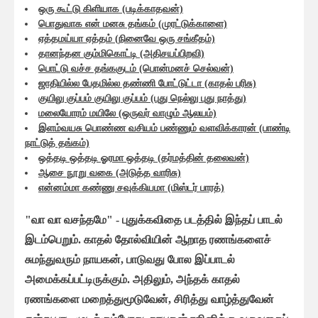
ஒரு கூட்டு கிளியாக (படிக்காதவன்)
பொதுவாக என் மனசு தங்கம் (முரட்டுக்காளை)
ஏத்தமய்யா ஏத்தம் (நினைவே ஒரு சங்கீதம்)
தானந்தன கும்மிகொட்டி (அதிசயப்பிறவி)
பொட்டு வச்ச தங்ககுடம் (பொன்மனச் செல்வன்)
ஜாதியில்ல பேதமில்ல தண்ணி போட்டுட்டா (காதல் பரிசு)
குயிலு குப்பம் குயிலு குப்பம் (புது நெல்லு புது நாத்து)
மலையோரம் மயிலே (ஒருவர் வாழும் ஆலயம்)
இளம்வயசு பொண்ண வசியம் பண்ணும் வளவிக்காரன் (பாண்டி
நாட்டுத் தங்கம்)
ஒத்தடி ஒத்தடி ஓரமா ஒத்தடி (தர்மத்தின் தலைவன்)
ஆசை நூறு வகை (அடுத்த வாரிசு)
என்னம்மா கண்ணு சவுக்கியமா (மிஸ்டர் பாரத்)
"வா வா வசந்தமே" - புதுக்கவிதை படத்தில் இந்தப் பாடல்
இடம்பெறும். காதல் தோல்வியின் ஆறாத ரணங்களைச்
சுமந்துவரும் நாயகன், பாடுவது போல இப்பாடல்
அமைக்கப்பட்டிருக்கும். அதிலும், அந்தக் காதல்
ரணங்களை மறைத்துமூடுவேன், சிரித்து வாழ்த்துவேன்