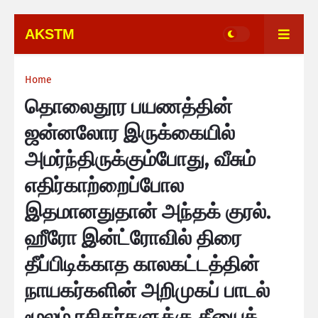
AKSTM
Home
தொலைதூர பயணத்தின்
ஜன்னலோர இருக்கையில்
அமர்ந்திருக்கும்போது, வீசும்
எதிர்காற்றைப்போல
இதமானதுதான் அந்தக் குரல்.
ஹீரோ இன்ட்ரோவில் திரை
தீப்பிடிக்காத காலகட்டத்தின்
நாயகர்களின் அறிமுகப் பாடல்
மூலம் ரசிகர்களுக்கு தீயைக்