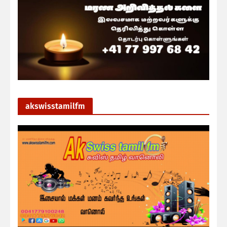
akswisstamilfm