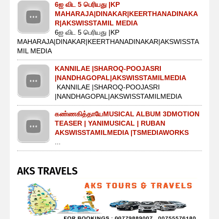
6ஐ விட 5 பெரியது |KP
MAHARAJA|DINAKAR|KEERTHANADINAKA
R|AKSWISSTAMIL MEDIA
6ஐ விட 5 பெரியது |KP
MAHARAJA|DINAKAR|KEERTHANADINAKAR|AKSWISSTA
MIL MEDIA
KANNILAE |SHAROQ-POOJASRI
|NANDHAGOPAL|AKSWISSTAMILMEDIA
KANNILAE |SHAROQ-POOJASRI
|NANDHAGOPAL|AKSWISSTAMILMEDIA
கண்ணகித்தாயேMUSICAL ALBUM 3DMOTION
TEASER | YANIMUSICAL | RUBAN
AKSWISSTAMILMEDIA |TSMEDIAWORKS
...
AKS TRAVELS