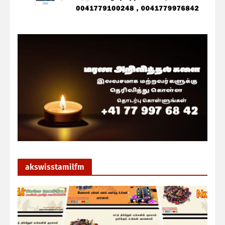
akswisstamilfm