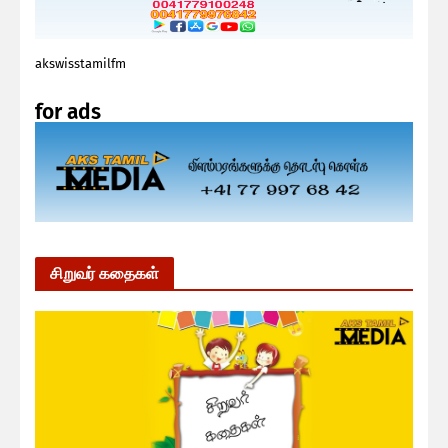
akswisstamilfm
for ads
சிறுவர் கதைகள்