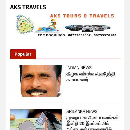
AKS TRAVELS
Popular
INDIAN NEWS
திமுக எம்எல்ஏ #புகழேந்தி
காலமானார்
SRILANKA NEWS
முறையான அடையாளங்கள்
இன்றி 20 இலட்சம் சிம்
அட்டைகள் பாவனையில்