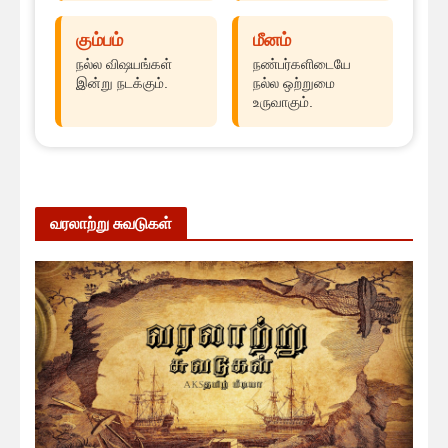
கும்பம்
மீனம்
நல்ல விஷயங்கள்
நண்பர்களிடையே
இன்று நடக்கும்.
நல்ல ஒற்றுமை
உருவாகும்.
வரலாற்று சுவடுகள்