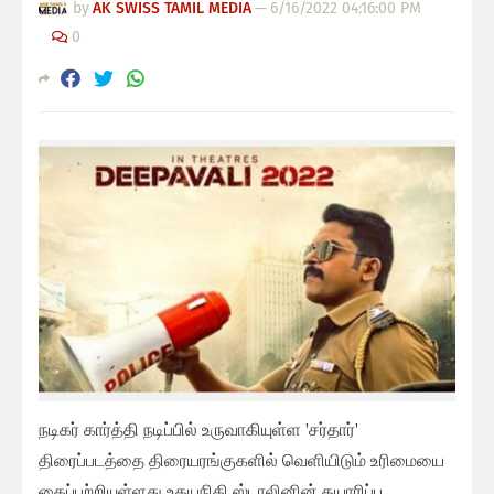
by
AK SWISS TAMIL MEDIA
—
6/16/2022 04:16:00 PM
0
நடிகர் கார்த்தி நடிப்பில் உருவாகியுள்ள 'சர்தார்'
திரைப்படத்தை திரையரங்குகளில் வெளியிடும் உரிமையை
கைப்பற்றியுள்ளது உதயநிதி ஸ்டாலினின் தயாரிப்பு