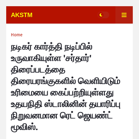
AKSTM
Home
நடிகர் கார்த்தி நடிப்பில்
உருவாகியுள்ள 'சர்தார்'
திரைப்படத்தை
திரையரங்குகளில் வெளியிடும்
உரிமையை கைப்பற்றியுள்ளது
உதயநிதி ஸ்டாலினின் தயாரிப்பு
நிறுவனமான ரெட் ஜெயண்ட்
மூவிஸ்.