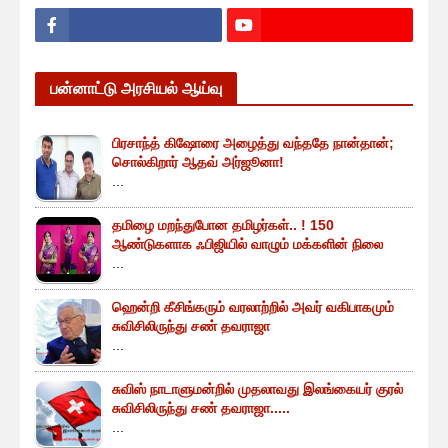
பன்னாட்டு அரசியல் ஆய்வு
பிரசாந்த் கிஷோரை அழைத்து வந்ததே நான்தான்;
சொல்கிறார் ஆதவ் அர்ஜூனா!
...
தமிழை மறந்துபோன தமிழர்கள்.. ! 150
ஆண்டுகளாக ஃபிஜியில் வாழும் மக்களின் நிலை
...
ஹென்றி கீசிங்கரும் வரலாற்றில் அவர் வகிபாகமும்
சுவிசிலிருந்து சண் தவராஜா
...
சுவிஸ் நாடாளுமன்றில் முதலாவது இலங்கையர் குரல்
சுவிசிலிருந்து சண் தவராஜா.....
...