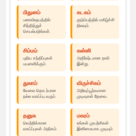
மிதுனம்
கடகம்
பணவிஷயத்தில்
குடும்பத்தில் மகிழ்ச்சி
சிந்தித்துச்
நிலவும்.
செயல்படுங்கள்.
சிம்மம்
கன்னி
புதிய சந்திப்புகள்
அதிர்ஷ்டமான நாள்
பயனளிக்கும்.
இன்று.
துலாம்
விருச்சிகம்
வேலை தொடர்பான
அறிவுப்பூர்வமான
நல்ல வாய்ப்பு வரும்.
முடிவுகள் தேவை.
தனுசு
மகரம்
வெற்றிக்கான
உங்கள் முயற்சிகள்
வாய்ப்புகள் அதிகம்.
இனிமையாக முடியும்.