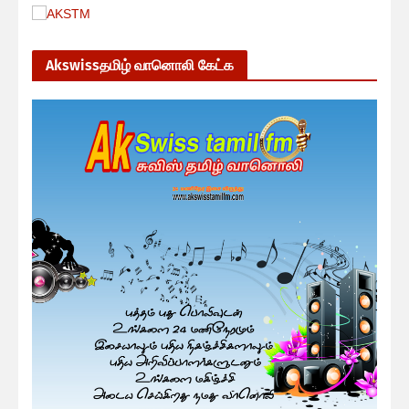
Akswissதமிழ் வானொலி கேட்க