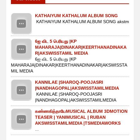
KATHAIYUM KATHALUM ALBUM SONG
KATHAIYUM KATHALUM ALBUM SONG akstm
6ஐ விட 5 பெரியது |KP
MAHARAJA|DINAKAR|KEERTHANADINAKA
R|AKSWISSTAMIL MEDIA
6ஐ விட 5 பெரியது |KP
MAHARAJA|DINAKAR|KEERTHANADINAKAR|AKSWISSTA
MIL MEDIA
KANNILAE |SHAROQ-POOJASRI
|NANDHAGOPAL|AKSWISSTAMILMEDIA
KANNILAE |SHAROQ-POOJASRI
|NANDHAGOPAL|AKSWISSTAMILMEDIA
கண்ணகித்தாயேMUSICAL ALBUM 3DMOTION
TEASER | YANIMUSICAL | RUBAN
AKSWISSTAMILMEDIA |TSMEDIAWORKS
...