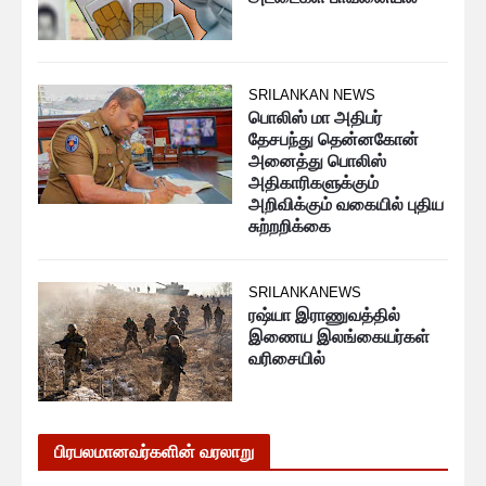
SRILANKAN NEWS
பொலிஸ் மா அதிபர்
தேசபந்து தென்னகோன்
அனைத்து பொலிஸ்
அதிகாரிகளுக்கும்
அறிவிக்கும் வகையில் புதிய
சுற்றறிக்கை
SRILANKANEWS
ரஷ்யா இராணுவத்தில்
இணைய இலங்கையர்கள்
வரிசையில்
பிரபலமானவர்களின் வரலாறு