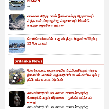
NISSAN
...
வங்காள விரிகுடாவில் இலங்கைக்கு அருகாகவும்
அந்தமான் தீவுகளுக்கு அருகாகவும் இரண்டு
காற்றுச் சுழற்சிகள் உள்ளன
...
தென்கொரியாவில் படகு விபத்து; இருவர் உயிரிழப்பு,
12 பேர் மாயம்!
...
போரதோட்டை கடற்கரையில் ஆட்டோவிற்குள் எரிந்த
நிலையில் பொலிஸ் அதிகாரியின் சடலம் கண்டெடுப்பு:
தீவிர விசாரணை ஆரம்பம்
...
சாவகச்சேரியில் பாடசாலை மாணவர்களுக்கு
போதைப்பொருள் விற்பனை – முஸ்லீம் வர்த்தகர்
கைது
சாவகச்சேரியில் பாடசாலை மாணவர்களுக்கு