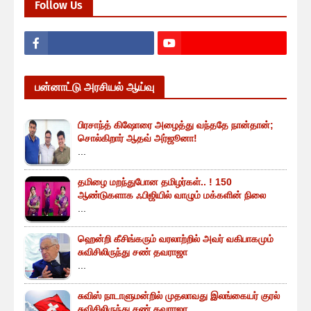
Follow Us
பன்னாட்டு அரசியல் ஆய்வு
பிரசாந்த் கிஷோரை அழைத்து வந்ததே நான்தான்;
சொல்கிறார் ஆதவ் அர்ஜூனா!
...
தமிழை மறந்துபோன தமிழர்கள்.. ! 150
ஆண்டுகளாக ஃபிஜியில் வாழும் மக்களின் நிலை
...
ஹென்றி கீசிங்கரும் வரலாற்றில் அவர் வகிபாகமும்
சுவிசிலிருந்து சண் தவராஜா
...
சுவிஸ் நாடாளுமன்றில் முதலாவது இலங்கையர் குரல்
சுவிசிலிருந்து சண் தவராஜா.....