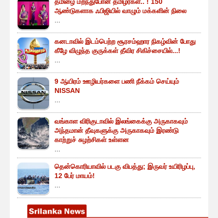
தமிழை மறந்துபோன தமிழர்கள்.. ! 150
ஆண்டுகளாக ஃபிஜியில் வாழும் மக்களின் நிலை
...
கனடாவில் இடம்பெற்ற சூரசம்ஹார நிகழ்வின் போது
கீழே விழுந்த குருக்கள் தீவிர சிகிச்சையில்...!
...
9 ஆயிரம் ஊழியர்களை பணி நீக்கம் செய்யும்
NISSAN
...
வங்காள விரிகுடாவில் இலங்கைக்கு அருகாகவும்
அந்தமான் தீவுகளுக்கு அருகாகவும் இரண்டு
காற்றுச் சுழற்சிகள் உள்ளன
...
தென்கொரியாவில் படகு விபத்து; இருவர் உயிரிழப்பு,
12 பேர் மாயம்!
...