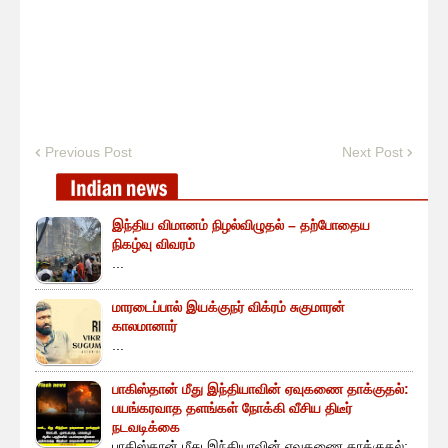
Previous Post
Next Post
இந்திய விமானம் நிழல்விழுதல் – தற்போதைய
நிகழ்வு விவரம்
...
மாரடைப்பால் இயக்குநர் விக்ரம் சுகுமாரன்
காலமானார்
...
பாகிஸ்தான் மீது இந்தியாவின் ஏவுகணை தாக்குதல்:
பயங்கரவாத தளங்கள் நோக்கி வீசிய திடீர்
நடவடிக்கை
பாகிஸ்தான் மீது இந்தியாவின் ஏவுகணை தாக்குதல்: