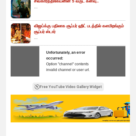
சிவகார்த்திகேயனின் 5 வருட கனவு..
...
விஜய்க்கு பதிலாக சூப்பர் ஹிட் படத்தில் களமிறங்கும்
சூப்பர் ஸ்டார்
...
Unfortunately, an error
occurred:
Option "channel" contents
invalid channel or user url.
Free YouTube Video Gallery Widget