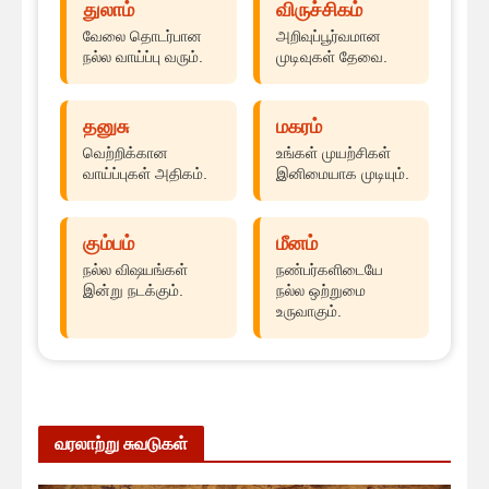
துலாம்
விருச்சிகம்
வேலை தொடர்பான
அறிவுப்பூர்வமான
நல்ல வாய்ப்பு வரும்.
முடிவுகள் தேவை.
தனுசு
மகரம்
வெற்றிக்கான
உங்கள் முயற்சிகள்
வாய்ப்புகள் அதிகம்.
இனிமையாக முடியும்.
கும்பம்
மீனம்
நல்ல விஷயங்கள்
நண்பர்களிடையே
இன்று நடக்கும்.
நல்ல ஒற்றுமை
உருவாகும்.
வரலாற்று சுவடுகள்