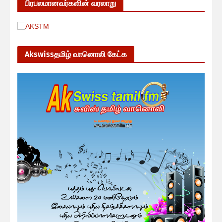
பிரபலமானவர்களின் வரலாறு
Akswissதமிழ் வானொலி கேட்க