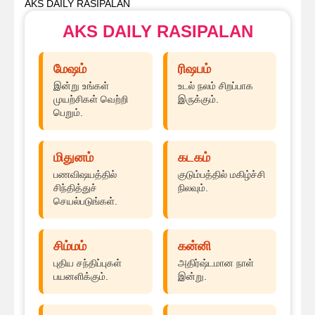
AKS DAILY RASIPALAN
AKS DAILY RASIPALAN
மேஷம்
ரிஷபம்
இன்று உங்கள்
உடல் நலம் சிறப்பாக
முயற்சிகள் வெற்றி
இருக்கும்.
பெறும்.
மிதுனம்
கடகம்
பணவிஷயத்தில்
குடும்பத்தில் மகிழ்ச்சி
சிந்தித்துச்
நிலவும்.
செயல்படுங்கள்.
சிம்மம்
கன்னி
புதிய சந்திப்புகள்
அதிர்ஷ்டமான நாள்
பயனளிக்கும்.
இன்று.