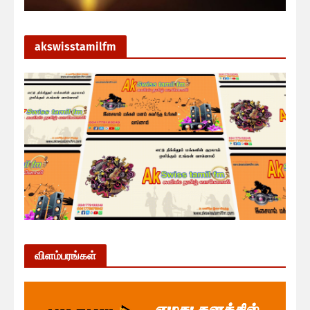
akswisstamilfm
விளம்பரங்கள்