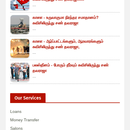
...
காஸா - உருவாகுமா நிரந்தர சமாதானம்?
சுவிசிலிருந்து சண் தவராஜா
...
காஸா - ஆர்ப்பாட்டங்களும், ஆரவாரங்களும்
சுவிசிலிருந்து சண் தவராஜா,
...
பலஸ்தீனம் - போரும் தீர்வும் சுவிசிலிருந்து சண்
தவராஜா
...
Our Services
Loans
Money Transfer
Salons