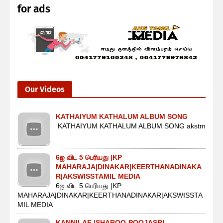
for ads
Our Videos
KATHAIYUM KATHALUM ALBUM SONG
KATHAIYUM KATHALUM ALBUM SONG akstm
6ஐ விட 5 பெரியது |KP
MAHARAJA|DINAKAR|KEERTHANADINAKA
R|AKSWISSTAMIL MEDIA
6ஐ விட 5 பெரியது |KP
MAHARAJA|DINAKAR|KEERTHANADINAKAR|AKSWISSTA
MIL MEDIA
KANNILAE |SHAROQ-POOJASRI