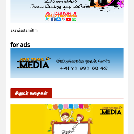
akswisstamilfm
for ads
சிறுவர் கதைகள்