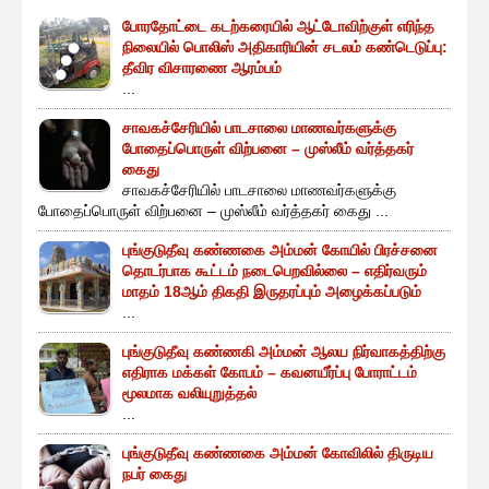
போரதோட்டை கடற்கரையில் ஆட்டோவிற்குள் எரிந்த
நிலையில் பொலிஸ் அதிகாரியின் சடலம் கண்டெடுப்பு:
தீவிர விசாரணை ஆரம்பம்
...
சாவகச்சேரியில் பாடசாலை மாணவர்களுக்கு
போதைப்பொருள் விற்பனை – முஸ்லீம் வர்த்தகர்
கைது
சாவகச்சேரியில் பாடசாலை மாணவர்களுக்கு
போதைப்பொருள் விற்பனை – முஸ்லீம் வர்த்தகர் கைது ...
புங்குடுதீவு கண்ணகை அம்மன் கோயில் பிரச்சனை
தொடர்பாக கூட்டம் நடைபெறவில்லை – எதிர்வரும்
மாதம் 18ஆம் திகதி இருதரப்பும் அழைக்கப்படும்
...
புங்குடுதீவு கண்ணகி அம்மன் ஆலய நிர்வாகத்திற்கு
எதிராக மக்கள் கோபம் – கவனயீர்ப்பு போராட்டம்
மூலமாக வலியுறுத்தல்
...
புங்குடுதீவு கண்ணகை அம்மன் கோவிலில் திருடிய
நபர் கைது