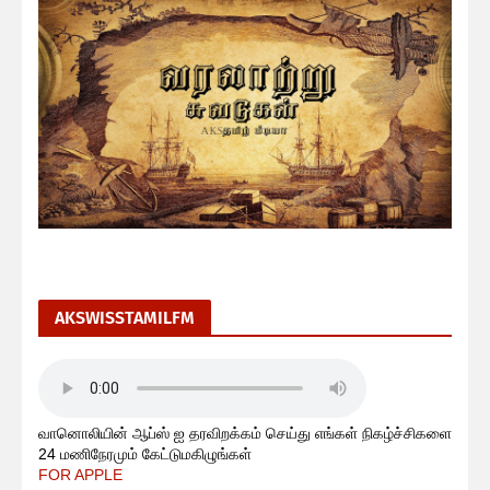
AKSWISSTAMILFM
வானொலியின் ஆப்ஸ் ஐ தரவிறக்கம் செய்து எங்கள் நிகழ்ச்சிகளை
24 மணிநேரமும் கேட்டுமகிழுங்கள்
FOR APPLE