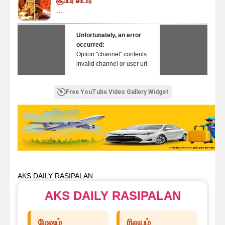
சூப்பர் ஸ்டார்
...
Unfortunately, an error
occurred:
Option "channel" contents
invalid channel or user url.
Free YouTube Video Gallery Widget
AKS DAILY RASIPALAN
AKS DAILY RASIPALAN
மேஷம்
ரிஷபம்