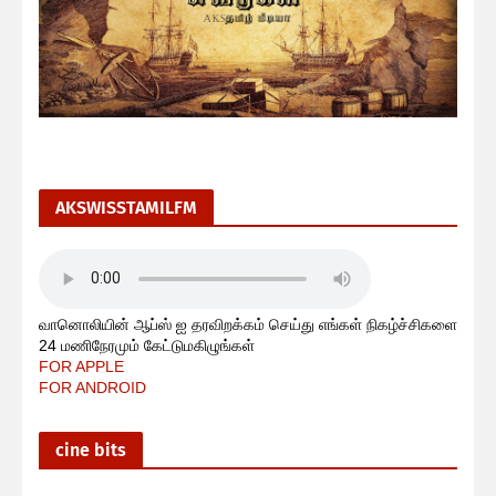
AKSWISSTAMILFM
வானொலியின் ஆப்ஸ் ஐ தரவிறக்கம் செய்து எங்கள் நிகழ்ச்சிகளை
24 மணிநேரமும் கேட்டுமகிழுங்கள்
FOR APPLE
FOR ANDROID
cine bits