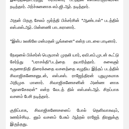
நடித்தார். அர்ச்சுனனாக எம்.ஜி.ஆர். நடித்தார்.
அதன் பிறகு சேலம் மூர்த்தி பிக்சர்சின் "ஆண்டாள்'' படத்தில்
எஸ்.எஸ்.ஆர். பின்னணி பாடகரானார்.
"இன்ப உலகிலே மன்மதன் பூங்கனை'' என்ற பாடலை பாடினார்.
நேஷனல் பிக்சர்ஸ் பெருமாள் முதலி யார், ஏவி.எம்.முடன் கூட்டு
சேர்ந்து "பராசக்தி''படத்தை தயாரித்தார். கலைஞர்
கருணாநிதி திரைக்கதை வசனத்தை எழுதிய இந்தப் படத்தில்
சிவாஜிகணேசனுடன், எஸ்.எஸ். ராஜேந்திரன் புதுமுகமாக
அறிமுக மானார். சிவாஜிகணேசனின் அண்ண னாக
"ஞானசேகரன்'' என்ற வேடத் தில் எஸ்.எஸ்.ஆர். சிறப்பாக
வசனம் பேசி நடித்தார்.
குறிப்பாக, சிவாஜிகணேசனைப் போல் தெளிவாகவும்,
உணர்ச்சியுட னும் வசனம் பேசும் ஆற்றல் ராஜேந் திரனுக்கு
இருந்தது.