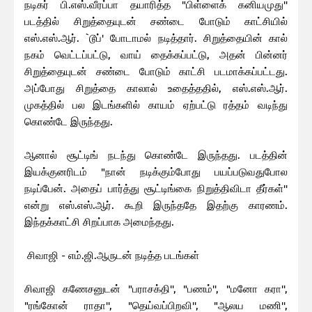
நடிகர் பி.எஸ்.வீரப்பா தயாரித்த "பிள்ளைக் கனியமுது''
படத்தில் சிறுத்தையுடன் சண்டை போடும் காட்சியில்
எஸ்.எஸ்.ஆர். `டூப்' போடாமல் நடித்தார். சிறுத்தையின் கால்
நகம் வெட்டப்பட்டு, வாய் தைக்கப்பட்டு, அதன் பின்னர்
சிறுத்தையுடன் சண்டை போடும் காட்சி படமாக்கப்பட்டது.
அப்போது சிறுத்தை காலால் உதைத்ததில், எஸ்.எஸ்.ஆர்.
முகத்தில் பல இடங்களில் காயம் ஏற்பட்டு ரத்தம் வடிந்து
கொண்டே இருந்தது.
ஆனால் சூட்டிங் நடந்து கொண்டே இருந்தது. படத்தின்
இயக்குனரிடம் "நான் நடிக்கும்போது பயப்படுவதுபோல
நடிப்பேன். அதைப் பார்த்து சூட்டிங்கை நிறுத்திவிடா தீர்கள்''
என்று எஸ்.எஸ்.ஆர். கூறி இருந்ததே இதற்கு காரணம்.
இந்தக்காட்சி சிறப்பாக அமைந்தது.
சிவாஜி - எம்.ஜி.ஆருடன் நடித்த படங்கள்
சிவாஜி கணேசனுடன் "பராசக்தி'', "பணம்'', "மனோ கரா'',
"ரங்கோன் ராதா'', "தெய்வப்பிறவி'', "ஆலய மணி'',