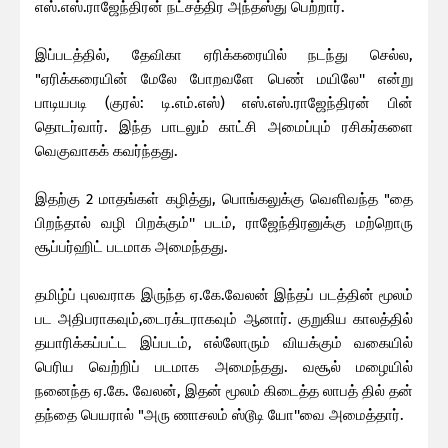
எஸ்.எஸ்.ராஜேந்திரன் நட்சத்திர அந்தஸ்து பெற்றார்.
இப்படத்தில், தேவிகா ஏரிக்கரையில் நடந்து செல்ல,
"ஏரிக்கரையின் மேலே போறவளே பெண் மயிலே'' என்று
பாடியபடி (குரல்: டி.எம்.எஸ்) எஸ்.எஸ்.ராஜேந்திரன் பின்
தொடர்வார். இந்த பாடலும் காட்சி அமைப்பும் ரசிகர்களை
வெகுவாகக் கவர்ந்தது.
இதற்கு 2 மாதங்கள் கழித்து, பொங்கலுக்கு வெளிவந்த "தை
பிறந்தால் வழி பிறக்கும்'' படம், ராஜேந்திரனுக்கு மற்றொரு
சூப்பர்ஹிட் படமாக அமைந்தது.
தமிழ்ப் புலவராக இருந்த ஏ.கே.வேலன் இந்தப் படத்தின் மூலம்
பட அதிபராகவும்,டைரக்டராகவும் ஆனார். குறுகிய காலத்தில்
தயாரிக்கப்பட்ட இப்படம், எல்லோரும் வியக்கும் வகையில்
பெரிய வெற்றிப் படமாக அமைந்தது. வசூல் மழையில்
நனைந்த ஏ.கே. வேலன், இதன் மூலம் கிடைத்த லாபத் தில் தன்
தந்தை பெயரால் "அரு ணாசலம் ஸ்டூடி யோ''வை அமைத்தார்.