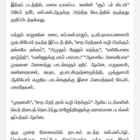
இந்தப் படத்தில், மலை யாளப்பட உலகின் "சூப் பர் ஸ்டார்''
பிரேம் நசீர், எஸ்.எஸ்.ஆருக்கு அடுத்த வேடத்தில் நடித்தது
குறிப்பிடத்தக்கது.
மற்றும் ராஜசுலோ சனா, எம்.என்.ராஜம், டி.வி.நாராயணசாமி
முத லியோர் நடித்த இப்படத் தில், "தை பிறந்தால் வழி பிறக்கும்
தங்கமே தங்கம்'', "அமுதும் தேனும் எதற்கு'', "எளியோரை
தாழ்த்தி'', "மண்ணுக்கு மரம் பாரமாப'' "ஆசையே அலைபோல''
முதலான அனைத்து பாடல்களும் ஹிட் ஆயின. மருதகாசி,
கண்ணதாசன், சுரதா, கு.சா.கிருஷ்ணமூர்த்தி, முத்துசாமி
ஆகியோர் எழுதிய பாடல்களுக்கு இசை அமைத்தவர் கே.வி.
மகாதேவன்.
"முதலாளி'', "தை பிறந் தால் வழி பிறக்கும்'' ஆகிய படங்களின்
வெற் றியைத் தொடர்ந்து ராஜேந்திரனுக்கு ஏராளமான படங்கள்
ஒப்பந்தம் ஆயின.
ஒரு முறை கோவையில் நாடகம் நடத்த எஸ்.எஸ்.ஆர்.
சென்றபோது "ஆட்டோ கிராப்''வாங்க வந்த ஒரு இளம்