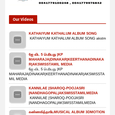
Our Videos
KATHAIYUM KATHALUM ALBUM SONG
KATHAIYUM KATHALUM ALBUM SONG akstm
6ஐ விட 5 பெரியது |KP
MAHARAJA|DINAKAR|KEERTHANADINAKA
R|AKSWISSTAMIL MEDIA
6ஐ விட 5 பெரியது |KP
MAHARAJA|DINAKAR|KEERTHANADINAKAR|AKSWISSTA
MIL MEDIA
KANNILAE |SHAROQ-POOJASRI
|NANDHAGOPAL|AKSWISSTAMILMEDIA
KANNILAE |SHAROQ-POOJASRI
|NANDHAGOPAL|AKSWISSTAMILMEDIA
கண்ணகித்தாயேMUSICAL ALBUM 3DMOTION