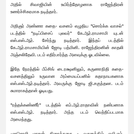
அதில் சிவாஜியின் உயிர்த்தோழனாக ராஜேந்திரன்
உணர்ச்சிகரமாக நடித்தார்.
அறிஞர் அண்ணா கதை- வசனம் எழுதிய "சொர்க்க வாசல்''
படத்தில் "நடிப்பிசைப் புலவர்'' கே.ஆர்.ராமசாமி யுடன்
எஸ்.எஸ்.ஆர். சேர்ந்து நடித்தார். இந்தப் படத்தில்
கே.ஆர்.ராமசாமியின் ஜோடி பத்மினி. ராஜேந்திரனின் காதலி
அஞ்சலிதேவி. படம் எதிர்பார்த்த அளவுக்கு ஓடவில்லை.
இதே நேரத்தில் பீம்சிங் டைரக்ஷனிலும், கருணாநிதி கதை-
வசனத்திலும் உருவான அம்மையப்பனில் கதாநாயகனாக
எஸ்.எஸ்.ஆர்.நடித்தார். அவருக்கு ஜோடி ஜி.சகுந்தலா. படம்
சுமாராகத்தான் ஓடியது.
"ரத்தக்கண்ணீர்'' படத்தில் எம்.ஆர்.ராதாவின் நண்பனாக
எஸ்.எஸ்.ஆர். நடித்தார். அந்த படம் வெற்றிப்படமாக
அமைந்தது.
முரசொலி மாறன் திரைக்கதை - வசனத்தில் ஏவி.எம்.