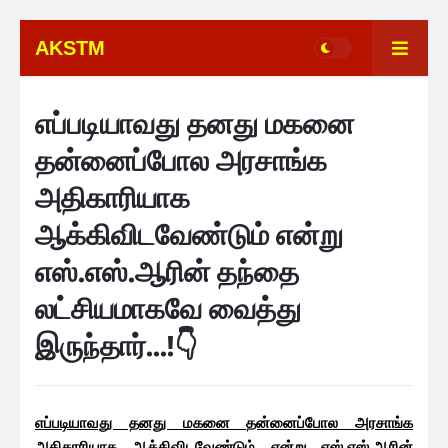
AKSTM
எப்படியாவது தனது மகனை
தன்னைப்போல அரசாங்க
அதிகாரியாக
ஆக்கிவிடவேண்டும் என்று
எஸ்.எஸ்.ஆரின் தந்தை
லட்சியமாகவே வைத்து
இருந்தார்...!👇
எப்படியாவது தனது மகனை தன்னைப்போல அரசாங்க
அதிகாரியாக ஆக்கிவிடவேண்டும் என்று எஸ்.எஸ்.ஆரின்