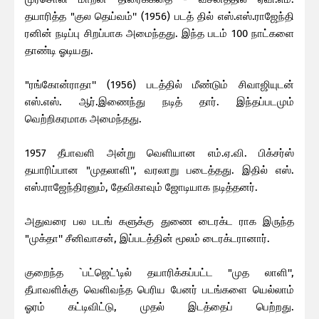
தயாரித்த "குல தெய்வம்'' (1956) படத் தில் எஸ்.எஸ்.ராஜேந்தி
ரனின் நடிப்பு சிறப்பாக அமைந்தது. இந்த படம் 100 நாட்களை
தாண்டி ஓடியது.
"ரங்கோன்ராதா'' (1956) படத்தில் மீண்டும் சிவாஜியுடன்
எஸ்.எஸ். ஆர்.இணைந்து நடித் தார். இந்தப்படமும்
வெற்றிகரமாக அமைந்தது.
1957 தீபாவளி அன்று வெளியான எம்.ஏ.வி. பிக்சர்ஸ்
தயாரிப்பான "முதலாளி'', வரலாறு படைத்தது. இதில் எஸ்.
எஸ்.ராஜேந்திரனும், தேவிகாவும் ஜோடியாக நடித்தனர்.
அதுவரை பல படங் களுக்கு துணை டைரக்ட ராக இருந்த
"முக்தா'' சீனிவாசன், இப்படத்தின் மூலம் டைரக்டரானார்.
குறைந்த `பட்ஜெட்'டில் தயாரிக்கப்பட்ட "முத லாளி'',
தீபாவளிக்கு வெளிவந்த பெரிய பேனர் படங்களை யெல்லாம்
ஓரம் கட்டிவிட்டு, முதல் இடத்தைப் பெற்றது.