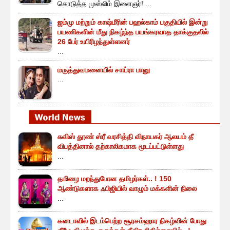
கொடுத்த முஸ்லிம் இளைஞர்! ...
ஜம்மு மற்றும் காஷ்மீரின் பஹல்காம் பகுதியில் இன்று
பயணிகளின் மீது நிகழ்ந்த பயங்கரவாத தாக்குதலில்
26 பேர் உயிரிழந்துள்ளனர்
...
மருத்துவமனையில் சாய்ரா பானு
...
சுவிஸ் தூண் ஸ்ரீ வரசித்தி விநாயகர் ஆலயம் தீ
விபத்தினால் தற்காலிகமாக மூடப்பட்டுள்ளது
...
தமிழை மறந்துபோன தமிழர்கள்.. ! 150
ஆண்டுகளாக ஃபிஜியில் வாழும் மக்களின் நிலை
...
கனடாவில் இடம்பெற்ற சூரசம்ஹார நிகழ்வின் போது