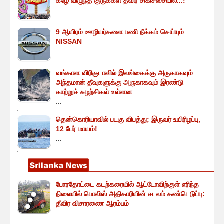
கீழே விழுந்த குருக்கள் தீவிர சிகிச்சையில்...!
...
9 ஆயிரம் ஊழியர்களை பணி நீக்கம் செய்யும்
NISSAN
...
வங்காள விரிகுடாவில் இலங்கைக்கு அருகாகவும்
அந்தமான் தீவுகளுக்கு அருகாகவும் இரண்டு
காற்றுச் சுழற்சிகள் உள்ளன
...
தென்கொரியாவில் படகு விபத்து; இருவர் உயிரிழப்பு,
12 பேர் மாயம்!
...
போரதோட்டை கடற்கரையில் ஆட்டோவிற்குள் எரிந்த
நிலையில் பொலிஸ் அதிகாரியின் சடலம் கண்டெடுப்பு:
தீவிர விசாரணை ஆரம்பம்
...