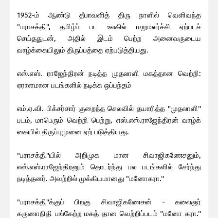
1952-ம் ஆண்டு தீபாவளித் திரு நாளில் வெளிவந்த
"பராசக்தி'', தமிழ்ப் பட உலகில் மறுமலர்ச்சி ஏற்படச்
செய்ததுடன், அதில் இடம் பெற்ற அனைவருடைய
வாழ்க்கையிலும் திருப்பத்தை ஏற்படுத்தியது.
எஸ்.எஸ். ராஜேந்திரன் நடித்த முதலாளி மகத்தான வெற்றி:
ஏராளமான படங்களில் நடிக்க ஒப்பந்தம்
எம்.ஏ.வி. பிக்சர்சார் குறைந்த செலவில் தயாரித்த "முதலாளி''
படம், மாபெரும் வெற்றி பெற்று, எஸ்.எஸ்.ராஜேந்திரன் வாழ்க்
கையில் திருப்புமுனை ஏற் படுத்தியது.
"பராசக்தி''யில் அறிமுக மான சிவாஜிகணேசனும்,
எஸ்.எஸ்.ராஜேந்திரனும் தொடர்ந்து பல படங்களில் சேர்ந்து
நடித்தனர். அவற்றில் முக்கியமானது "மனோகரா.''
"பராசக்தி''க்குப் பிறகு சிவாஜிகணேசன் - கலைஞர்
கருணாநிதி பங்கேற்ற மகத் தான வெற்றிப்படம் "மனோ கரா.''