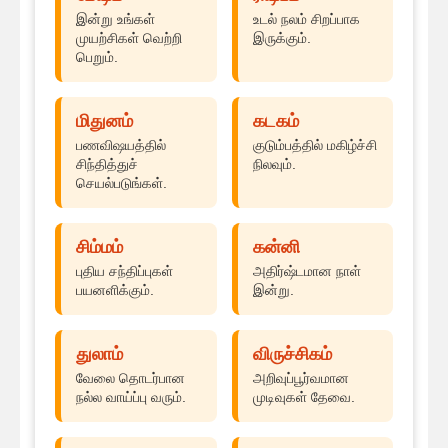
இன்று உங்கள்
உடல் நலம் சிறப்பாக
முயற்சிகள் வெற்றி
இருக்கும்.
பெறும்.
மிதுனம்
கடகம்
பணவிஷயத்தில்
குடும்பத்தில் மகிழ்ச்சி
சிந்தித்துச்
நிலவும்.
செயல்படுங்கள்.
சிம்மம்
கன்னி
புதிய சந்திப்புகள்
அதிர்ஷ்டமான நாள்
பயனளிக்கும்.
இன்று.
துலாம்
விருச்சிகம்
வேலை தொடர்பான
அறிவுப்பூர்வமான
நல்ல வாய்ப்பு வரும்.
முடிவுகள் தேவை.