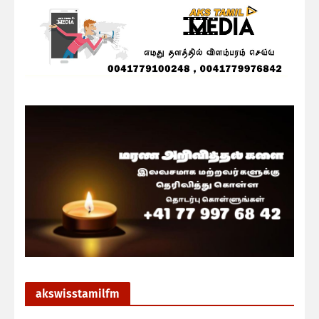
akswisstamilfm