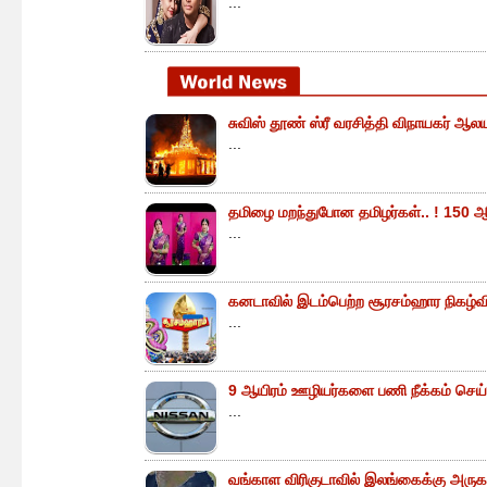
...
சுவிஸ் தூண் ஸ்ரீ வரசித்தி விநாயகர் ஆலய
...
தமிழை மறந்துபோன தமிழர்கள்.. ! 150 ஆ
...
கனடாவில் இடம்பெற்ற சூரசம்ஹார நிகழ்வின்
...
9 ஆயிரம் ஊழியர்களை பணி நீக்கம் செய்
...
வங்காள விரிகுடாவில் இலங்கைக்கு அருகா