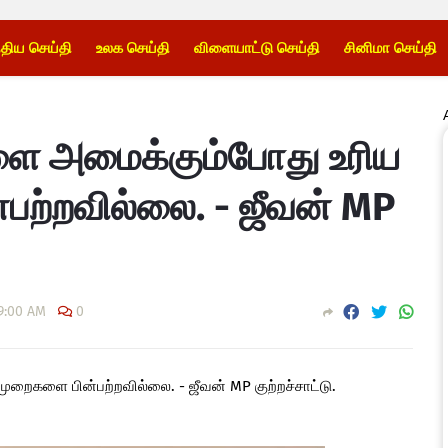
்திய செய்தி
உலக செய்தி
விளையாட்டு செய்தி
சினிமா செய்தி
களை அமைக்கும்போது உரிய
பற்றவில்லை. - ஜீவன் MP
9:00 AM
0
ுறைகளை பின்பற்றவில்லை. - ஜீவன் MP குற்றச்சாட்டு.