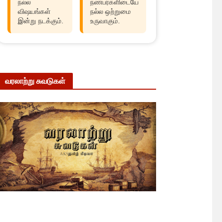
நல்ல
நண்பர்களிடையே
விஷயங்கள்
நல்ல ஒற்றுமை
இன்று நடக்கும்.
உருவாகும்.
வரலாற்று சுவடுகள்