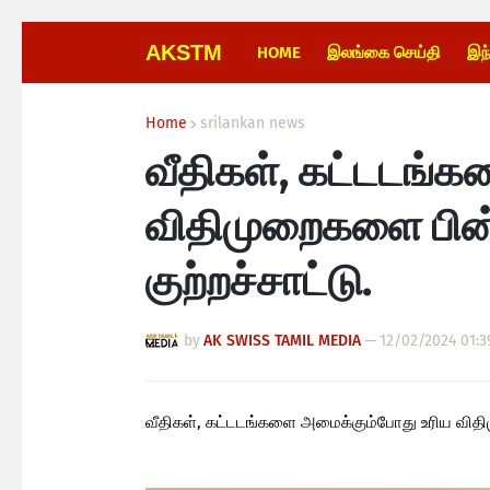
AKSTM
HOME
இலங்கை செய்தி
இந
Home
srilankan news
வீதிகள், கட்டடங்
விதிமுறைகளை பின்
குற்றச்சாட்டு.
by
AK SWISS TAMIL MEDIA
—
12/02/2024 01:3
வீதிகள், கட்டடங்களை அமைக்கும்போது உரிய விதிம