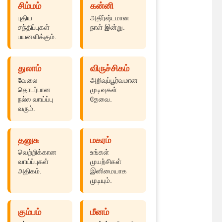
சிம்மம்
கன்னி
புதிய
அதிர்ஷ்டமான
சந்திப்புகள்
நாள் இன்று.
பயனளிக்கும்.
துலாம்
விருச்சிகம்
வேலை
அறிவுப்பூர்வமான
தொடர்பான
முடிவுகள்
நல்ல வாய்ப்பு
தேவை.
வரும்.
தனுசு
மகரம்
வெற்றிக்கான
உங்கள்
வாய்ப்புகள்
முயற்சிகள்
அதிகம்.
இனிமையாக
முடியும்.
கும்பம்
மீனம்