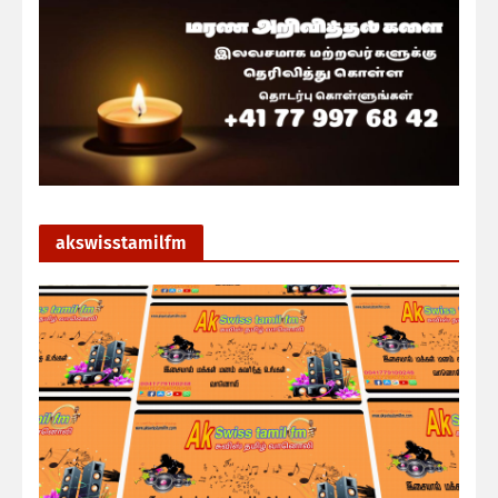
akswisstamilfm