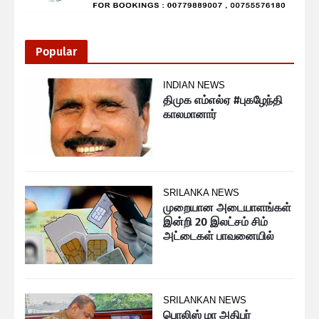
Popular
INDIAN NEWS
திமுக எம்எல்ஏ #புகழேந்தி
காலமானார்
SRILANKA NEWS
முறையான அடையாளங்கள்
இன்றி 20 இலட்சம் சிம்
அட்டைகள் பாவனையில்
SRILANKAN NEWS
பொலிஸ் மா அதிபர்