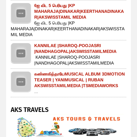
6ஐ விட 5 பெரியது |KP
MAHARAJA|DINAKAR|KEERTHANADINAKA
R|AKSWISSTAMIL MEDIA
6ஐ விட 5 பெரியது |KP
MAHARAJA|DINAKAR|KEERTHANADINAKAR|AKSWISSTA
MIL MEDIA
KANNILAE |SHAROQ-POOJASRI
|NANDHAGOPAL|AKSWISSTAMILMEDIA
KANNILAE |SHAROQ-POOJASRI
|NANDHAGOPAL|AKSWISSTAMILMEDIA
கண்ணகித்தாயேMUSICAL ALBUM 3DMOTION
TEASER | YANIMUSICAL | RUBAN
AKSWISSTAMILMEDIA |TSMEDIAWORKS
...
AKS TRAVELS