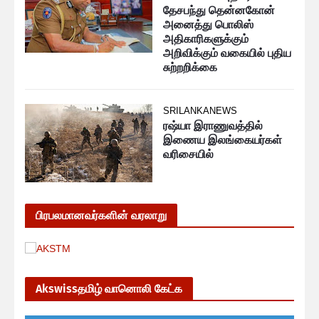
தேசபந்து தென்னகோன்
அனைத்து பொலிஸ்
அதிகாரிகளுக்கும்
அறிவிக்கும் வகையில் புதிய
சுற்றறிக்கை
SRILANKANEWS
ரஷ்யா இராணுவத்தில்
இணைய இலங்கையர்கள்
வரிசையில்
பிரபலமானவர்களின் வரலாறு
Akswissதமிழ் வானொலி கேட்க