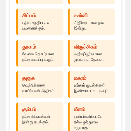
சிம்மம்
கன்னி
புதிய சந்திப்புகள்
அதிர்ஷ்டமான நாள்
பயனளிக்கும்.
இன்று.
துலாம்
விருச்சிகம்
வேலை தொடர்பான
அறிவுப்பூர்வமான
நல்ல வாய்ப்பு வரும்.
முடிவுகள் தேவை.
தனுசு
மகரம்
வெற்றிக்கான
உங்கள் முயற்சிகள்
வாய்ப்புகள் அதிகம்.
இனிமையாக முடியும்.
கும்பம்
மீனம்
நல்ல விஷயங்கள்
நண்பர்களிடையே
இன்று நடக்கும்.
நல்ல ஒற்றுமை
உருவாகும்.