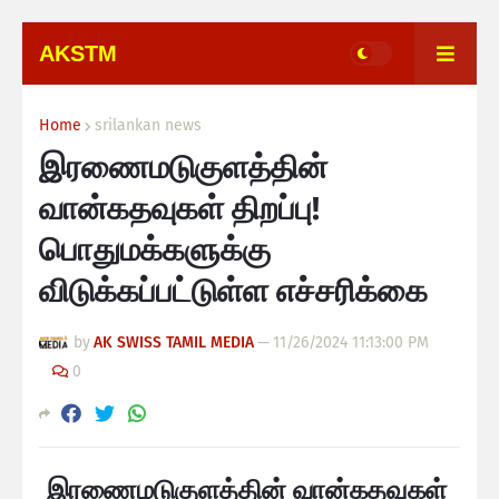
AKSTM
Home
srilankan news
இரணைமடுகுளத்தின்
வான்கதவுகள் திறப்பு!
பொதுமக்களுக்கு
விடுக்கப்பட்டுள்ள எச்சரிக்கை
by
AK SWISS TAMIL MEDIA
—
11/26/2024 11:13:00 PM
0
இரணைமடுகுளத்தின் வான்கதவுகள்