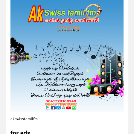
akswisstamilfm
for ads