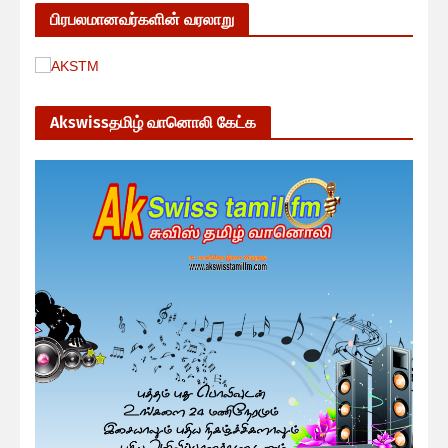
பிரபலமானவர்களின் வரலாறு
Akswissதமிழ் வானொலி கேட்க