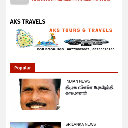
...
AKS TRAVELS
Popular
INDIAN NEWS
திமுக எம்எல்ஏ #புகழேந்தி
காலமானார்
SRILANKA NEWS