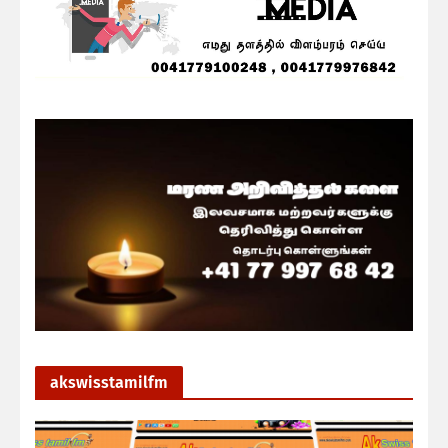
akswisstamilfm