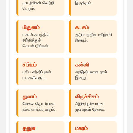
முயற்சிகள் வெற்றி
இருக்கும்.
பெறும்.
மிதுனம்
கடகம்
பணவிஷயத்தில்
குடும்பத்தில் மகிழ்ச்சி
சிந்தித்துச்
நிலவும்.
செயல்படுங்கள்.
சிம்மம்
கன்னி
புதிய சந்திப்புகள்
அதிர்ஷ்டமான நாள்
பயனளிக்கும்.
இன்று.
துலாம்
விருச்சிகம்
வேலை தொடர்பான
அறிவுப்பூர்வமான
நல்ல வாய்ப்பு வரும்.
முடிவுகள் தேவை.
தனுசு
மகரம்