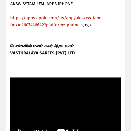
AKSWISSTAMILFM APPS IPHONE
https://apps.apple.com/us/app/akswiss-tamil-
fm/id1607446642?platform=iphone
👈👈
பெண்களின் மனம் கவர் ஆடையகம்
VASTHRALAYA SAREES (PVT) LTD