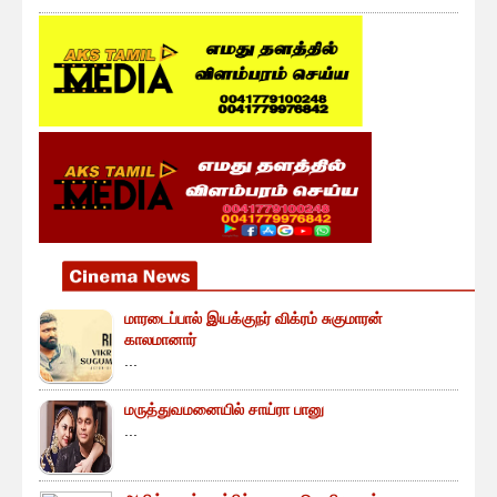
மாரடைப்பால் இயக்குநர் விக்ரம் சுகுமாரன்
காலமானார்
...
மருத்துவமனையில் சாய்ரா பானு
...