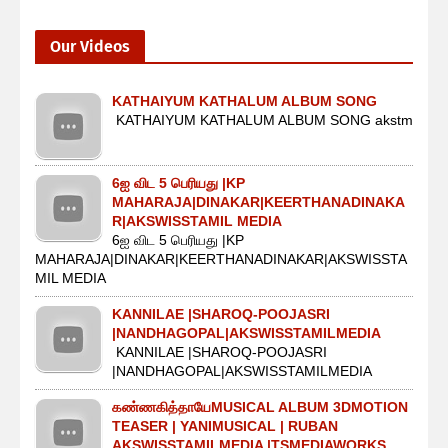
Our Videos
KATHAIYUM KATHALUM ALBUM SONG
KATHAIYUM KATHALUM ALBUM SONG akstm
6ஐ விட 5 பெரியது |KP
MAHARAJA|DINAKAR|KEERTHANADINAKA
R|AKSWISSTAMIL MEDIA
6ஐ விட 5 பெரியது |KP
MAHARAJA|DINAKAR|KEERTHANADINAKAR|AKSWISSTA
MIL MEDIA
KANNILAE |SHAROQ-POOJASRI
|NANDHAGOPAL|AKSWISSTAMILMEDIA
KANNILAE |SHAROQ-POOJASRI
|NANDHAGOPAL|AKSWISSTAMILMEDIA
கண்ணகித்தாயேMUSICAL ALBUM 3DMOTION
TEASER | YANIMUSICAL | RUBAN
AKSWISSTAMILMEDIA |TSMEDIAWORKS