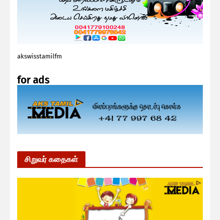
akswisstamilfm
for ads
சிறுவர் கதைகள்