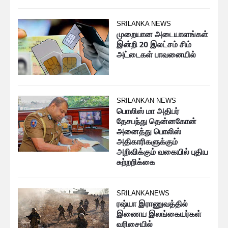
SRILANKA NEWS
முறையான அடையாளங்கள்
இன்றி 20 இலட்சம் சிம்
அட்டைகள் பாவனையில்
SRILANKAN NEWS
பொலிஸ் மா அதிபர்
தேசபந்து தென்னகோன்
அனைத்து பொலிஸ்
அதிகாரிகளுக்கும்
அறிவிக்கும் வகையில் புதிய
சுற்றறிக்கை
SRILANKANEWS
ரஷ்யா இராணுவத்தில்
இணைய இலங்கையர்கள்
வரிசையில்