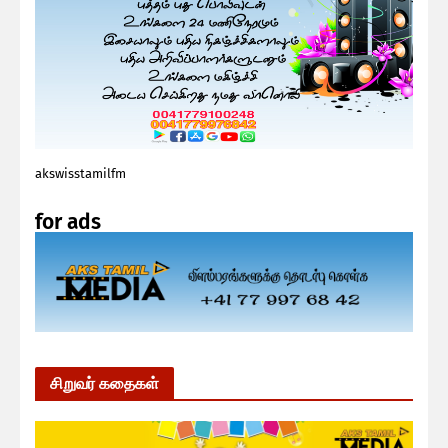
akswisstamilfm
for ads
சிறுவர் கதைகள்