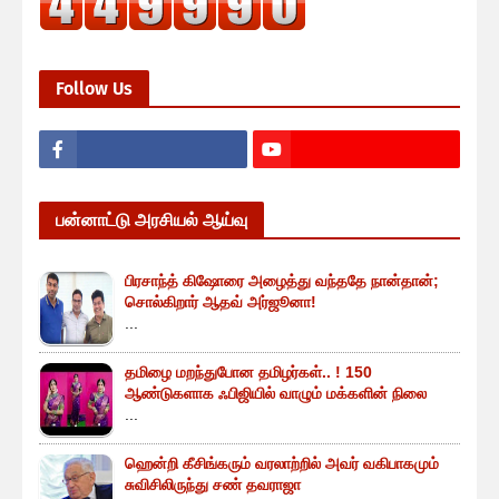
Follow Us
பன்னாட்டு அரசியல் ஆய்வு
பிரசாந்த் கிஷோரை அழைத்து வந்ததே நான்தான்;
சொல்கிறார் ஆதவ் அர்ஜூனா!
...
தமிழை மறந்துபோன தமிழர்கள்.. ! 150
ஆண்டுகளாக ஃபிஜியில் வாழும் மக்களின் நிலை
...
ஹென்றி கீசிங்கரும் வரலாற்றில் அவர் வகிபாகமும்
சுவிசிலிருந்து சண் தவராஜா