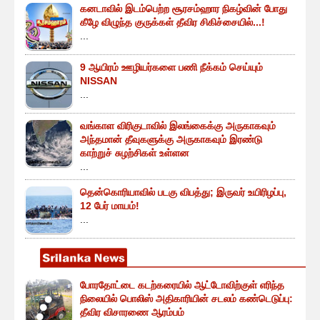
கனடாவில் இடம்பெற்ற சூரசம்ஹார நிகழ்வின் போது
கீழே விழுந்த குருக்கள் தீவிர சிகிச்சையில்...!
...
9 ஆயிரம் ஊழியர்களை பணி நீக்கம் செய்யும்
NISSAN
...
வங்காள விரிகுடாவில் இலங்கைக்கு அருகாகவும்
அந்தமான் தீவுகளுக்கு அருகாகவும் இரண்டு
காற்றுச் சுழற்சிகள் உள்ளன
...
தென்கொரியாவில் படகு விபத்து; இருவர் உயிரிழப்பு,
12 பேர் மாயம்!
...
போரதோட்டை கடற்கரையில் ஆட்டோவிற்குள் எரிந்த
நிலையில் பொலிஸ் அதிகாரியின் சடலம் கண்டெடுப்பு:
தீவிர விசாரணை ஆரம்பம்