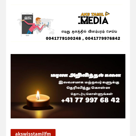
akswisstamilfm