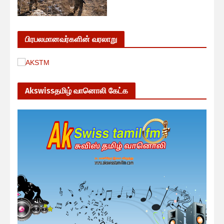
பிரபலமானவர்களின் வரலாறு
Akswissதமிழ் வானொலி கேட்க