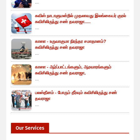
...
சுவிஸ் நாடாளுமன்றில் முதலாவது இலங்கையர் குரல்
சுவிசிலிருந்து சண் தவராஜா.....
...
காஸா - உருவாகுமா நிரந்தர சமாதானம்?
சுவிசிலிருந்து சண் தவராஜா
...
காஸா - ஆர்ப்பாட்டங்களும், ஆரவாரங்களும்
சுவிசிலிருந்து சண் தவராஜா,
...
பலஸ்தீனம் - போரும் தீர்வும் சுவிசிலிருந்து சண்
தவராஜா
...
Our Services