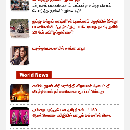
சுற்றுலாப் பயணிகளைக் காப்பாற்ற தன்னுயிரைக்
கொடுத்த முஸ்லிம் இளைஞர்! ...
ஜம்மு மற்றும் காஷ்மீரின் பஹல்காம் பகுதியில் இன்று
பயணிகளின் மீது நிகழ்ந்த பயங்கரவாத தாக்குதலில்
26 பேர் உயிரிழந்துள்ளனர்
...
மருத்துவமனையில் சாய்ரா பானு
...
சுவிஸ் தூண் ஸ்ரீ வரசித்தி விநாயகர் ஆலயம் தீ
விபத்தினால் தற்காலிகமாக மூடப்பட்டுள்ளது
...
தமிழை மறந்துபோன தமிழர்கள்.. ! 150
ஆண்டுகளாக ஃபிஜியில் வாழும் மக்களின் நிலை
...