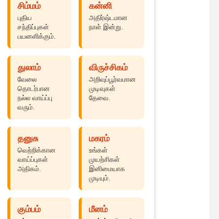
சிம்மம்
கன்னி
புதிய
அதிர்ஷ்டமான
சந்திப்புகள்
நாள் இன்று.
பயனளிக்கும்.
துலாம்
விருச்சிகம்
வேலை
அறிவுப்பூர்வமான
தொடர்பான
முடிவுகள்
நல்ல வாய்ப்பு
தேவை.
வரும்.
தனுசு
மகரம்
வெற்றிக்கான
உங்கள்
வாய்ப்புகள்
முயற்சிகள்
அதிகம்.
இனிமையாக
முடியும்.
கும்பம்
மீனம்