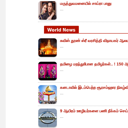
மருத்துவமனையில் சாய்ரா பானு
...
சுவிஸ் தூண் ஸ்ரீ வரசித்தி விநாயகர் ஆலய
...
தமிழை மறந்துபோன தமிழர்கள்.. ! 150 ஆ
...
கனடாவில் இடம்பெற்ற சூரசம்ஹார நிகழ்வின்
...
9 ஆயிரம் ஊழியர்களை பணி நீக்கம் செய்
...