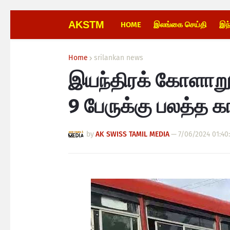
AKSTM
HOME
இலங்கை செய்தி
இந
Home
srilankan news
இயந்திரக் கோளாறு
9 பேருக்கு பலத்த க
by
AK SWISS TAMIL MEDIA
—
7/06/2024 01:40