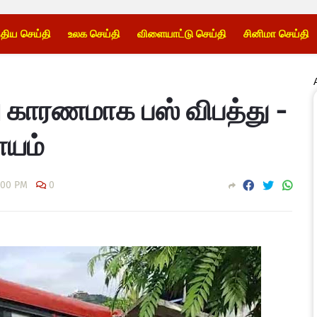
்திய செய்தி
உலக செய்தி
விளையாட்டு செய்தி
சினிமா செய்தி
 காரணமாக பஸ் விபத்து -
ாயம்
:00 PM
0