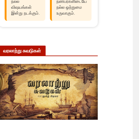
நல்ல
நண்பர்களிடையே
விஷயங்கள்
நல்ல ஒற்றுமை
இன்று நடக்கும்.
உருவாகும்.
வரலாற்று சுவடுகள்