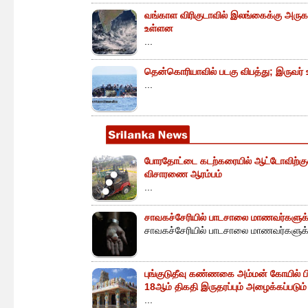
வங்காள விரிகுடாவில் இலங்கைக்கு அருகா
உள்ளன
...
தென்கொரியாவில் படகு விபத்து; இருவர் உய
...
போரதோட்டை கடற்கரையில் ஆட்டோவிற்குள் 
விசாரணை ஆரம்பம்
...
சாவகச்சேரியில் பாடசாலை மாணவர்களுக்க
சாவகச்சேரியில் பாடசாலை மாணவர்களுக்க
புங்குடுதீவு கண்ணகை அம்மன் கோயில் ப
18ஆம் திகதி இருதரப்பும் அழைக்கப்படும்
...