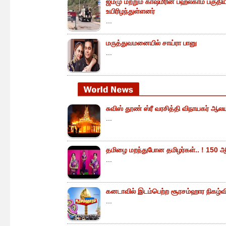
ஜம்மு மற்றும் காஷ்மீரின் பஹல்காம் பகுத
உயிரிழந்துள்ளனர்
...
மருத்துவமனையில் சாய்ரா பானு
...
சுவிஸ் தூண் ஸ்ரீ வரசித்தி விநாயகர் ஆலய
...
தமிழை மறந்துபோன தமிழர்கள்.. ! 150 ஆ
...
கனடாவில் இடம்பெற்ற சூரசம்ஹார நிகழ்வின்
...