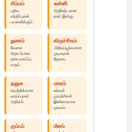
சிம்மம்
கன்னி
புதிய
அதிர்ஷ்டமான
சந்திப்புகள்
நாள் இன்று.
பயனளிக்கும்.
துலாம்
விருச்சிகம்
வேலை
அறிவுப்பூர்வமான
தொடர்பான
முடிவுகள்
நல்ல வாய்ப்பு
தேவை.
வரும்.
தனுசு
மகரம்
வெற்றிக்கான
உங்கள்
வாய்ப்புகள்
முயற்சிகள்
அதிகம்.
இனிமையாக
முடியும்.
கும்பம்
மீனம்