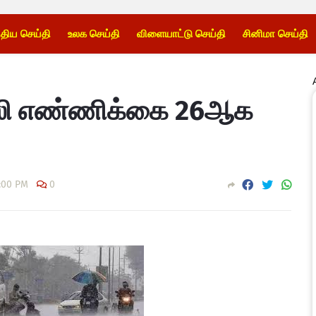
்திய செய்தி
உலக செய்தி
விளையாட்டு செய்தி
சினிமா செய்தி
 பலி எண்ணிக்கை 26ஆக
:00 PM
0