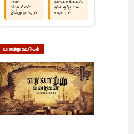
நல்ல
நண்பர்களிடையே
விஷயங்கள்
நல்ல ஒற்றுமை
இன்று நடக்கும்.
உருவாகும்.
வரலாற்று சுவடுகள்