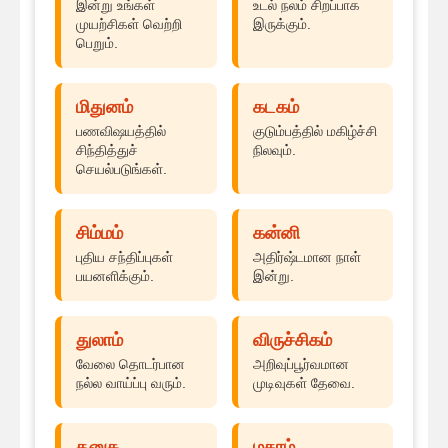
இன்று உங்கள்
உடல் நலம் சிறப்பாக
முயற்சிகள் வெற்றி
இருக்கும்.
பெறும்.
மிதுனம்
கடகம்
பணவிஷயத்தில்
குடும்பத்தில் மகிழ்ச்சி
சிந்தித்துச்
நிலவும்.
செயல்படுங்கள்.
சிம்மம்
கன்னி
புதிய சந்திப்புகள்
அதிர்ஷ்டமான நாள்
பயனளிக்கும்.
இன்று.
துலாம்
விருச்சிகம்
வேலை தொடர்பான
அறிவுப்பூர்வமான
நல்ல வாய்ப்பு வரும்.
முடிவுகள் தேவை.
தனுசு
மகரம்