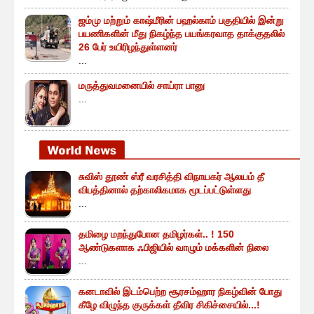
ஜம்மு மற்றும் காஷ்மீரின் பஹல்காம் பகுதியில் இன்று
பயணிகளின் மீது நிகழ்ந்த பயங்கரவாத தாக்குதலில்
26 பேர் உயிரிழந்துள்ளனர்
...
மருத்துவமனையில் சாய்ரா பானு
...
சுவிஸ் தூண் ஸ்ரீ வரசித்தி விநாயகர் ஆலயம் தீ
விபத்தினால் தற்காலிகமாக மூடப்பட்டுள்ளது
...
தமிழை மறந்துபோன தமிழர்கள்.. ! 150
ஆண்டுகளாக ஃபிஜியில் வாழும் மக்களின் நிலை
...
கனடாவில் இடம்பெற்ற சூரசம்ஹார நிகழ்வின் போது
கீழே விழுந்த குருக்கள் தீவிர சிகிச்சையில்...!