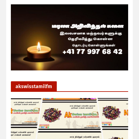
akswisstamilfm