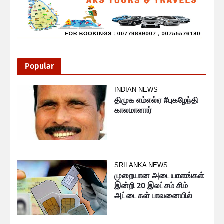
Popular
INDIAN NEWS
திமுக எம்எல்ஏ #புகழேந்தி
காலமானார்
SRILANKA NEWS
முறையான அடையாளங்கள்
இன்றி 20 இலட்சம் சிம்
அட்டைகள் பாவனையில்