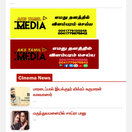
...
மாரடைப்பால் இயக்குநர் விக்ரம் சுகுமாரன்
காலமானார்
...
மருத்துவமனையில் சாய்ரா பானு
...