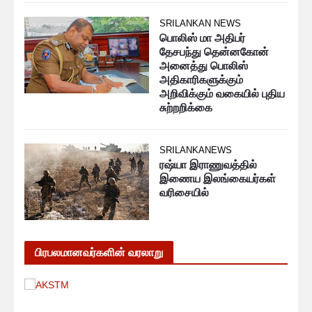
SRILANKAN NEWS
பொலிஸ் மா அதிபர்
தேசபந்து தென்னகோன்
அனைத்து பொலிஸ்
அதிகாரிகளுக்கும்
அறிவிக்கும் வகையில் புதிய
சுற்றறிக்கை
SRILANKANEWS
ரஷ்யா இராணுவத்தில்
இணைய இலங்கையர்கள்
வரிசையில்
பிரபலமானவர்களின் வரலாறு