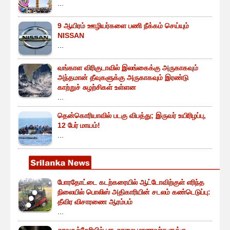
...
9 ஆயிரம் ஊழியர்களை பணி நீக்கம் செய்யும்
NISSAN
...
வங்காள விரிகுடாவில் இலங்கைக்கு அருகாகவும்
அந்தமான் தீவுகளுக்கு அருகாகவும் இரண்டு
காற்றுச் சுழற்சிகள் உள்ளன
...
தென்கொரியாவில் படகு விபத்து; இருவர் உயிரிழப்பு,
12 பேர் மாயம்!
...
போரதோட்டை கடற்கரையில் ஆட்டோவிற்குள் எரிந்த
நிலையில் பொலிஸ் அதிகாரியின் சடலம் கண்டெடுப்பு:
தீவிர விசாரணை ஆரம்பம்
...
சாவகச்சேரியில் பாடசாலை மாணவர்களுக்கு