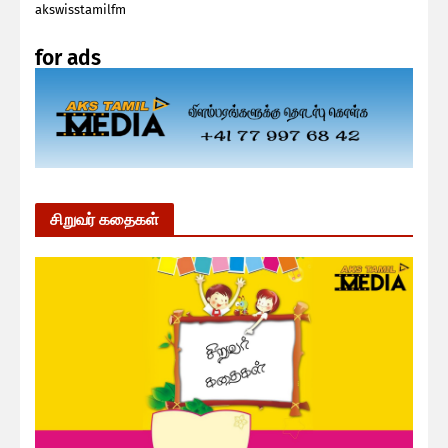
akswisstamilfm
for ads
சிறுவர் கதைகள்