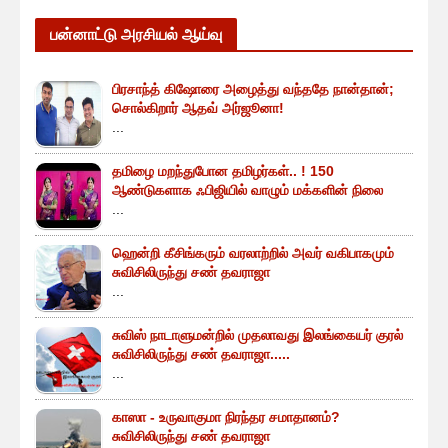
பன்னாட்டு அரசியல் ஆய்வு
பிரசாந்த் கிஷோரை அழைத்து வந்ததே நான்தான்;
சொல்கிறார் ஆதவ் அர்ஜூனா!
...
தமிழை மறந்துபோன தமிழர்கள்.. ! 150
ஆண்டுகளாக ஃபிஜியில் வாழும் மக்களின் நிலை
...
ஹென்றி கீசிங்கரும் வரலாற்றில் அவர் வகிபாகமும்
சுவிசிலிருந்து சண் தவராஜா
...
சுவிஸ் நாடாளுமன்றில் முதலாவது இலங்கையர் குரல்
சுவிசிலிருந்து சண் தவராஜா.....
...
காஸா - உருவாகுமா நிரந்தர சமாதானம்?
சுவிசிலிருந்து சண் தவராஜா