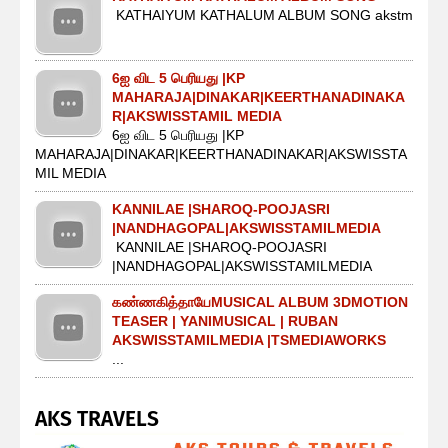
KATHAIYUM KATHALUM ALBUM SONG akstm
6ஐ விட 5 பெரியது |KP
MAHARAJA|DINAKAR|KEERTHANADINAKA
R|AKSWISSTAMIL MEDIA
6ஐ விட 5 பெரியது |KP
MAHARAJA|DINAKAR|KEERTHANADINAKAR|AKSWISSTA
MIL MEDIA
KANNILAE |SHAROQ-POOJASRI
|NANDHAGOPAL|AKSWISSTAMILMEDIA
KANNILAE |SHAROQ-POOJASRI
|NANDHAGOPAL|AKSWISSTAMILMEDIA
கண்ணகித்தாயேMUSICAL ALBUM 3DMOTION
TEASER | YANIMUSICAL | RUBAN
AKSWISSTAMILMEDIA |TSMEDIAWORKS
...
AKS TRAVELS