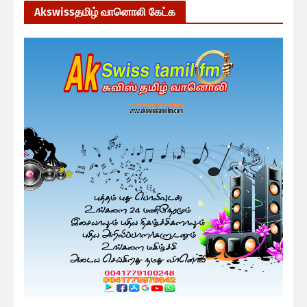
Akswissதமிழ் வானொலி கேட்க