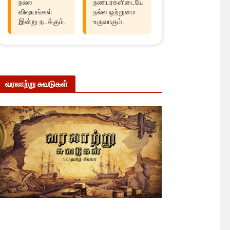
நல்ல
நண்பர்களிடையே
விஷயங்கள்
நல்ல ஒற்றுமை
இன்று நடக்கும்.
உருவாகும்.
வரலாற்று சுவடுகள்