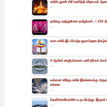
சுவிஸ் தூண் ஸ்ரீ வரசித்தி விநாயகர் ஆலய
...
தமிழை மறந்துபோன தமிழர்கள்.. ! 150 ஆ
...
கனடாவில் இடம்பெற்ற சூரசம்ஹார நிகழ்வின்
...
9 ஆயிரம் ஊழியர்களை பணி நீக்கம் செய்
...
வங்காள விரிகுடாவில் இலங்கைக்கு அருகா
உள்ளன
...
தென்கொரியாவில் படகு விபத்து; இருவர் உய
...