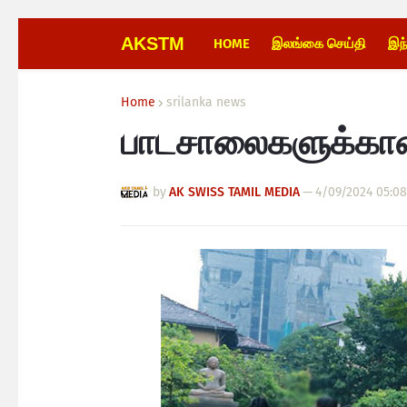
AKSTM
HOME
இலங்கை செய்தி
இந
Home
srilanka news
பாடசாலைகளுக்கான 
by
AK SWISS TAMIL MEDIA
—
4/09/2024 05:0