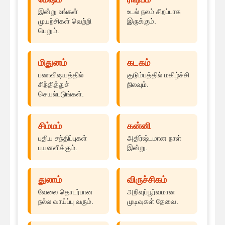
இன்று உங்கள்
உடல் நலம் சிறப்பாக
முயற்சிகள் வெற்றி
இருக்கும்.
பெறும்.
மிதுனம்
கடகம்
பணவிஷயத்தில்
குடும்பத்தில் மகிழ்ச்சி
சிந்தித்துச்
நிலவும்.
செயல்படுங்கள்.
சிம்மம்
கன்னி
புதிய சந்திப்புகள்
அதிர்ஷ்டமான நாள்
பயனளிக்கும்.
இன்று.
துலாம்
விருச்சிகம்
வேலை தொடர்பான
அறிவுப்பூர்வமான
நல்ல வாய்ப்பு வரும்.
முடிவுகள் தேவை.