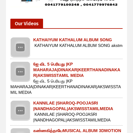
Our Videos
KATHAIYUM KATHALUM ALBUM SONG
KATHAIYUM KATHALUM ALBUM SONG akstm
6ஐ விட 5 பெரியது |KP
MAHARAJA|DINAKAR|KEERTHANADINAKA
R|AKSWISSTAMIL MEDIA
6ஐ விட 5 பெரியது |KP
MAHARAJA|DINAKAR|KEERTHANADINAKAR|AKSWISSTA
MIL MEDIA
KANNILAE |SHAROQ-POOJASRI
|NANDHAGOPAL|AKSWISSTAMILMEDIA
KANNILAE |SHAROQ-POOJASRI
|NANDHAGOPAL|AKSWISSTAMILMEDIA
கண்ணகித்தாயேMUSICAL ALBUM 3DMOTION