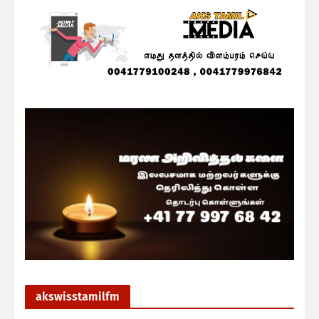
akswisstamilfm