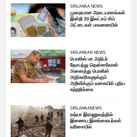
SRILANKA NEWS
முறையான அடையாளங்கள்
இன்றி 20 இலட்சம் சிம்
அட்டைகள் பாவனையில்
SRILANKAN NEWS
பொலிஸ் மா அதிபர்
தேசபந்து தென்னகோன்
அனைத்து பொலிஸ்
அதிகாரிகளுக்கும்
அறிவிக்கும் வகையில் புதிய
சுற்றறிக்கை
SRILANKANEWS
ரஷ்யா இராணுவத்தில்
இணைய இலங்கையர்கள்
வரிசையில்