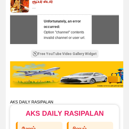
சூப்பர் ஸ்டார்
...
Unfortunately, an error
occurred:
Option "channel" contents
invalid channel or user url.
Free YouTube Video Gallery Widget
AKS DAILY RASIPALAN
AKS DAILY RASIPALAN
மேஷம்
ரிஷபம்