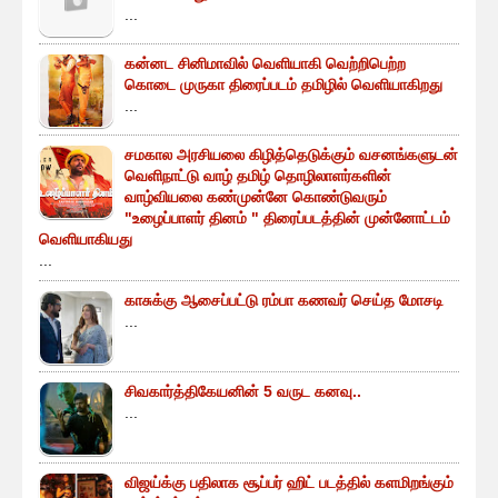
...
கன்னட சினிமாவில் வெளியாகி வெற்றிபெற்ற
கொடை முருகா திரைப்படம் தமிழில் வெளியாகிறது
...
சமகால அரசியலை கிழித்தெடுக்கும் வசனங்களுடன்
வெளிநாட்டு வாழ் தமிழ் தொழிலாளர்களின்
வாழ்வியலை கண்முன்னே கொண்டுவரும்
"உழைப்பாளர் தினம் " திரைப்படத்தின் முன்னோட்டம்
வெளியாகியது
...
காசுக்கு ஆசைப்பட்டு ரம்பா கணவர் செய்த மோசடி
...
சிவகார்த்திகேயனின் 5 வருட கனவு..
...
விஜய்க்கு பதிலாக சூப்பர் ஹிட் படத்தில் களமிறங்கும்