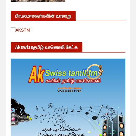
பிரபலமானவர்களின் வரலாறு
Akswissதமிழ் வானொலி கேட்க