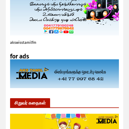
akswisstamilfm
for ads
சிறுவர் கதைகள்