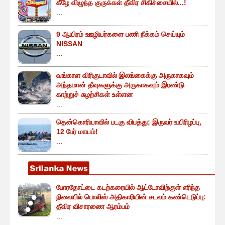
கீழே விழுந்த குருக்கள் தீவிர சிகிச்சையில்...!
...
9 ஆயிரம் ஊழியர்களை பணி நீக்கம் செய்யும்
NISSAN
...
வங்காள விரிகுடாவில் இலங்கைக்கு அருகாகவும்
அந்தமான் தீவுகளுக்கு அருகாகவும் இரண்டு
காற்றுச் சுழற்சிகள் உள்ளன
...
தென்கொரியாவில் படகு விபத்து; இருவர் உயிரிழப்பு,
12 பேர் மாயம்!
...
போரதோட்டை கடற்கரையில் ஆட்டோவிற்குள் எரிந்த
நிலையில் பொலிஸ் அதிகாரியின் சடலம் கண்டெடுப்பு:
தீவிர விசாரணை ஆரம்பம்
...