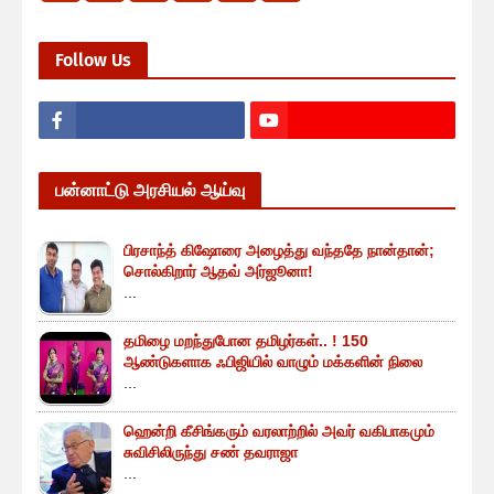
Follow Us
பன்னாட்டு அரசியல் ஆய்வு
பிரசாந்த் கிஷோரை அழைத்து வந்ததே நான்தான்;
சொல்கிறார் ஆதவ் அர்ஜூனா!
...
தமிழை மறந்துபோன தமிழர்கள்.. ! 150
ஆண்டுகளாக ஃபிஜியில் வாழும் மக்களின் நிலை
...
ஹென்றி கீசிங்கரும் வரலாற்றில் அவர் வகிபாகமும்
சுவிசிலிருந்து சண் தவராஜா
...