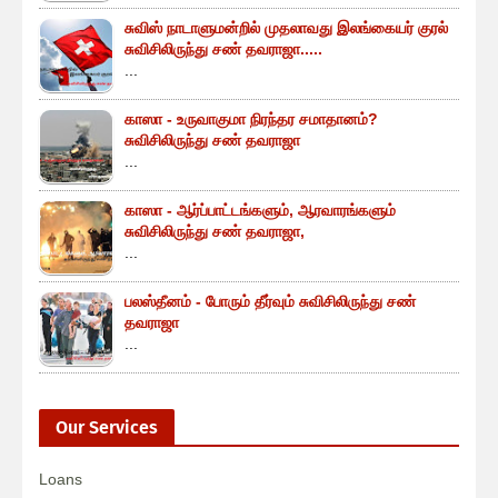
சுவிஸ் நாடாளுமன்றில் முதலாவது இலங்கையர் குரல்
சுவிசிலிருந்து சண் தவராஜா.....
...
காஸா - உருவாகுமா நிரந்தர சமாதானம்?
சுவிசிலிருந்து சண் தவராஜா
...
காஸா - ஆர்ப்பாட்டங்களும், ஆரவாரங்களும்
சுவிசிலிருந்து சண் தவராஜா,
...
பலஸ்தீனம் - போரும் தீர்வும் சுவிசிலிருந்து சண்
தவராஜா
...
Our Services
Loans