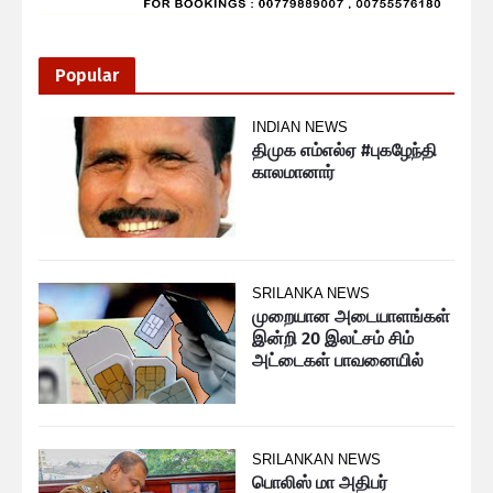
Popular
INDIAN NEWS
திமுக எம்எல்ஏ #புகழேந்தி
காலமானார்
SRILANKA NEWS
முறையான அடையாளங்கள்
இன்றி 20 இலட்சம் சிம்
அட்டைகள் பாவனையில்
SRILANKAN NEWS
பொலிஸ் மா அதிபர்