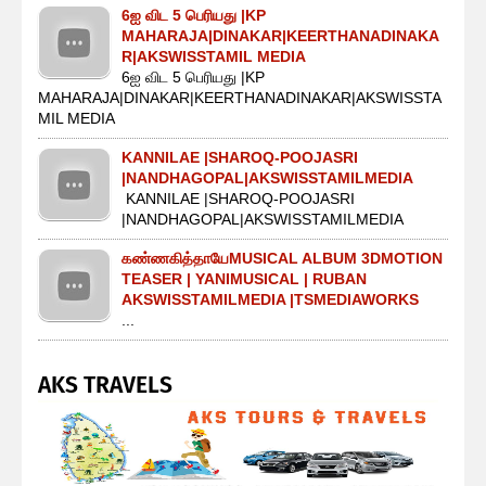
6ஐ விட 5 பெரியது |KP
MAHARAJA|DINAKAR|KEERTHANADINAKA
R|AKSWISSTAMIL MEDIA
6ஐ விட 5 பெரியது |KP
MAHARAJA|DINAKAR|KEERTHANADINAKAR|AKSWISSTA
MIL MEDIA
KANNILAE |SHAROQ-POOJASRI
|NANDHAGOPAL|AKSWISSTAMILMEDIA
KANNILAE |SHAROQ-POOJASRI
|NANDHAGOPAL|AKSWISSTAMILMEDIA
கண்ணகித்தாயேMUSICAL ALBUM 3DMOTION
TEASER | YANIMUSICAL | RUBAN
AKSWISSTAMILMEDIA |TSMEDIAWORKS
...
AKS TRAVELS