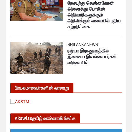
தேசபந்து தென்னகோன்
அனைத்து பொலிஸ்
அதிகாரிகளுக்கும்
அறிவிக்கும் வகையில் புதிய
சுற்றறிக்கை
SRILANKANEWS
ரஷ்யா இராணுவத்தில்
இணைய இலங்கையர்கள்
வரிசையில்
பிரபலமானவர்களின் வரலாறு
Akswissதமிழ் வானொலி கேட்க