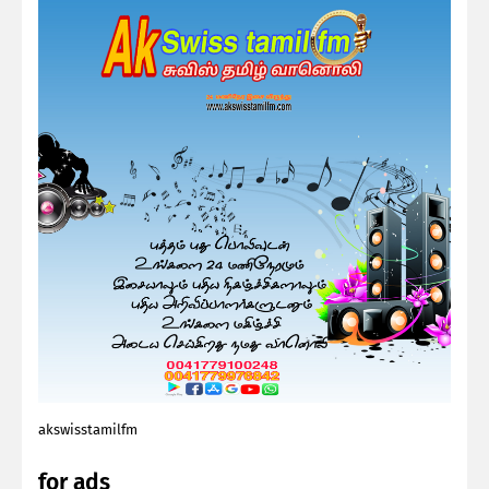
akswisstamilfm
for ads