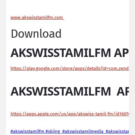
ww
w.akswisstamilfm.com
Download
AKSWISSTAMILFM APP
https://play.google.com/store/apps/details?id=com.zendroi
AKSWISSTAMILFM AP
https://apps.apple.com/us/app/akswiss-tamil-fm/id160744
#akswisstamilfm #skiing #akswisstamilmedia #akswisstamil