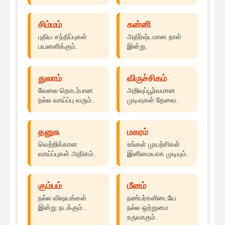
சிம்மம்
கன்னி
புதிய சந்திப்புகள்
அதிர்ஷ்டமான நாள்
பயனளிக்கும்.
இன்று.
துலாம்
விருச்சிகம்
வேலை தொடர்பான
அறிவுப்பூர்வமான
நல்ல வாய்ப்பு வரும்.
முடிவுகள் தேவை.
தனுசு
மகரம்
வெற்றிக்கான
உங்கள் முயற்சிகள்
வாய்ப்புகள் அதிகம்.
இனிமையாக முடியும்.
கும்பம்
மீனம்
நல்ல விஷயங்கள்
நண்பர்களிடையே
இன்று நடக்கும்.
நல்ல ஒற்றுமை
உருவாகும்.