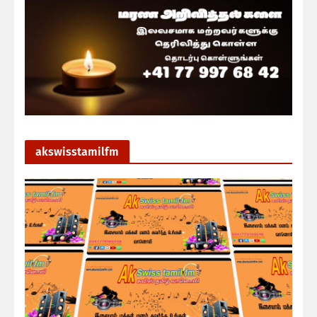
akswisstamilfm