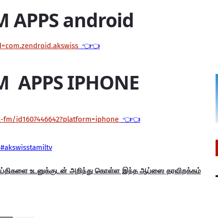
M APPS android
id=com.zendroid.akswiss
👈👈
M APPS IPHONE
il-fm/id1607446642?platform=iphone
👈👈
#akswisstamiltv
ெய்திகளை உடனுக்குடன் அறிந்து கொள்ள இந்த ஆப்ஸை தரவிறக்கம்