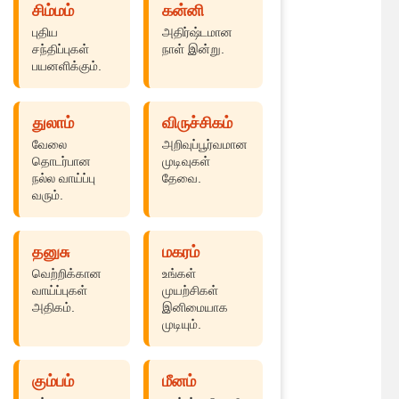
சிம்மம்
கன்னி
புதிய
அதிர்ஷ்டமான
சந்திப்புகள்
நாள் இன்று.
பயனளிக்கும்.
துலாம்
விருச்சிகம்
வேலை
அறிவுப்பூர்வமான
தொடர்பான
முடிவுகள்
நல்ல வாய்ப்பு
தேவை.
வரும்.
தனுசு
மகரம்
வெற்றிக்கான
உங்கள்
வாய்ப்புகள்
முயற்சிகள்
அதிகம்.
இனிமையாக
முடியும்.
கும்பம்
மீனம்