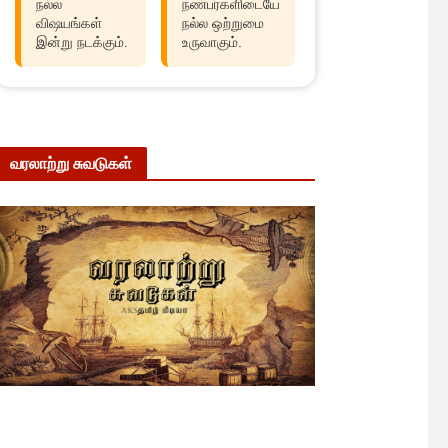
நல்ல
நண்பர்களிடையே
விஷயங்கள்
நல்ல ஒற்றுமை
இன்று நடக்கும்.
உருவாகும்.
வரலாற்று சுவடுகள்