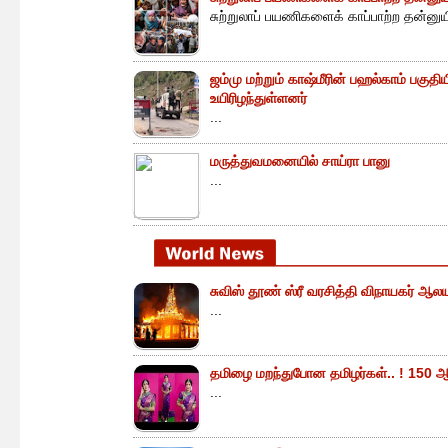
சுற்றுலாப் பயணிகளைக் காப்பாற்ற தன்னு
ஜம்மு மற்றும் காஷ்மீரின் பஹல்காம் பகுத
உயிரிழந்துள்ளனர்
...
மருத்துவமனையில் சாய்ரா பானு
...
சுவிஸ் தூண் ஸ்ரீ வரசித்தி விநாயகர் ஆலய
...
தமிழை மறந்துபோன தமிழர்கள்.. ! 150 ஆ
...