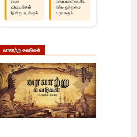
நல்ல
நண்பர்களிடையே
விஷயங்கள்
நல்ல ஒற்றுமை
இன்று நடக்கும்.
உருவாகும்.
வரலாற்று சுவடுகள்