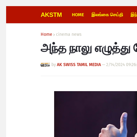
AKSTM
HOME
இலங்கை செய்தி
இந
Home
cinema news
அந்த நாலு எழுத்து
by
AK SWISS TAMIL MEDIA
—
2/14/2024 09:26