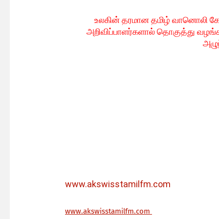
உலகின் தரமான தமிழ் வானொலி க
அறிவிப்பாளர்களால் தொகுத்து வழங்க
அழுந
www.akswisstamilfm.com
ww
w.akswisstamilfm.com