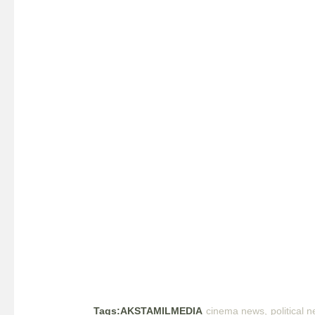
Tags:AKSTAMILMEDIA
cinema news
political 