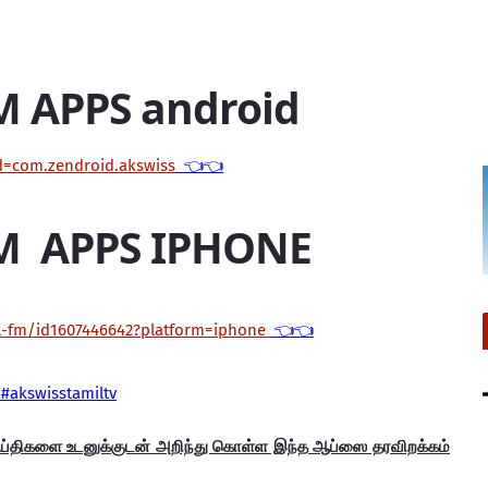
M APPS android
id=com.zendroid.akswiss
👈👈
M APPS IPHONE
il-fm/id1607446642?platform=iphone
👈👈
#akswisstamiltv
ெய்திகளை உடனுக்குடன் அறிந்து கொள்ள இந்த ஆப்ஸை தரவிறக்கம்