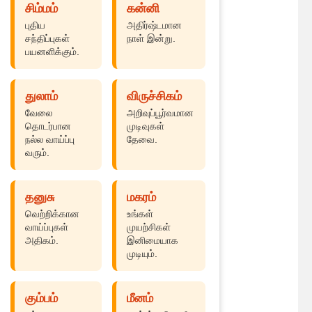
சிம்மம்
கன்னி
புதிய
அதிர்ஷ்டமான
சந்திப்புகள்
நாள் இன்று.
பயனளிக்கும்.
துலாம்
விருச்சிகம்
வேலை
அறிவுப்பூர்வமான
தொடர்பான
முடிவுகள்
நல்ல வாய்ப்பு
தேவை.
வரும்.
தனுசு
மகரம்
வெற்றிக்கான
உங்கள்
வாய்ப்புகள்
முயற்சிகள்
அதிகம்.
இனிமையாக
முடியும்.
கும்பம்
மீனம்