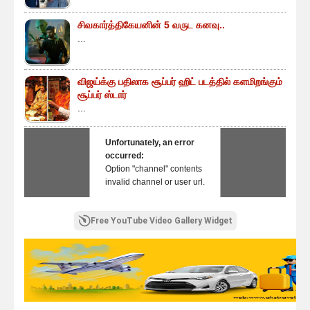
சிவகார்த்திகேயனின் 5 வருட கனவு..
...
விஜய்க்கு பதிலாக சூப்பர் ஹிட் படத்தில் களமிறங்கும்
சூப்பர் ஸ்டார்
...
Unfortunately, an error
occurred:
Option "channel" contents
invalid channel or user url.
Free YouTube Video Gallery Widget