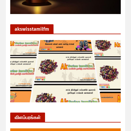
akswisstamilfm
விளம்பரங்கள்