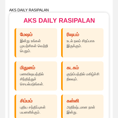
AKS DAILY RASIPALAN
AKS DAILY RASIPALAN
மேஷம்
ரிஷபம்
இன்று உங்கள்
உடல் நலம் சிறப்பாக
முயற்சிகள் வெற்றி
இருக்கும்.
பெறும்.
மிதுனம்
கடகம்
பணவிஷயத்தில்
குடும்பத்தில் மகிழ்ச்சி
சிந்தித்துச்
நிலவும்.
செயல்படுங்கள்.
சிம்மம்
கன்னி
புதிய சந்திப்புகள்
அதிர்ஷ்டமான நாள்
பயனளிக்கும்.
இன்று.