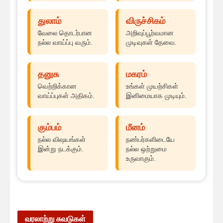
துலாம்
விருச்சிகம்
வேலை தொடர்பான
அறிவுப்பூர்வமான
நல்ல வாய்ப்பு வரும்.
முடிவுகள் தேவை.
தனுசு
மகரம்
வெற்றிக்கான
உங்கள் முயற்சிகள்
வாய்ப்புகள் அதிகம்.
இனிமையாக முடியும்.
கும்பம்
மீனம்
நல்ல விஷயங்கள்
நண்பர்களிடையே
இன்று நடக்கும்.
நல்ல ஒற்றுமை
உருவாகும்.
வரலாற்று சுவடுகள்