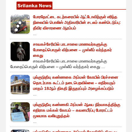
போரதோட்டை கடற்கரையில் ஆட்டோவிற்குள் எரிந்த
நிலையில் பொலிஸ் அதிகாரியின் சடலம் கண்டெடுப்பு:
தீவிர விசாரணை ஆரம்பம்
...
சாவகச்சேரியில் பாடசாலை மாணவர்களுக்கு
போதைப்பொருள் விற்பனை – முஸ்லீம் வர்த்தகர்
கைது
சாவகச்சேரியில் பாடசாலை மாணவர்களுக்கு
போதைப்பொருள் விற்பனை – முஸ்லீம் வர்த்தகர் கைது ...
புங்குடுதீவு கண்ணகை அம்மன் கோயில் பிரச்சனை
தொடர்பாக கூட்டம் நடைபெறவில்லை – எதிர்வரும்
மாதம் 18ஆம் திகதி இருதரப்பும் அழைக்கப்படும்
...
புங்குடுதீவு கண்ணகி அம்மன் ஆலய நிர்வாகத்திற்கு
எதிராக மக்கள் கோபம் – கவனயீர்ப்பு போராட்டம்
மூலமாக வலியுறுத்தல்
...
புங்குடுதீவு கண்ணகை அம்மன் கோவிலில் திருடிய