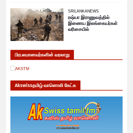
SRILANKANEWS
ரஷ்யா இராணுவத்தில்
இணைய இலங்கையர்கள்
வரிசையில்
பிரபலமானவர்களின் வரலாறு
Akswissதமிழ் வானொலி கேட்க