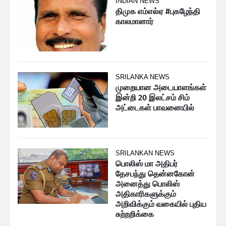
INDIAN NEWS
திமுக எம்எல்ஏ #புகழேந்தி
காலமானார்
SRILANKA NEWS
முறையான அடையாளங்கள்
இன்றி 20 இலட்சம் சிம்
அட்டைகள் பாவனையில்
SRILANKAN NEWS
பொலிஸ் மா அதிபர்
தேசபந்து தென்னகோன்
அனைத்து பொலிஸ்
அதிகாரிகளுக்கும்
அறிவிக்கும் வகையில் புதிய
சுற்றறிக்கை