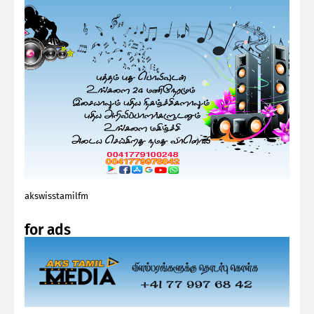
akswisstamilfm
for ads