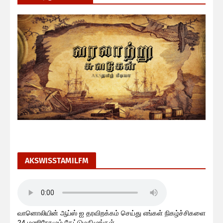
AKSWISSTAMILFM
வானொலியின் ஆப்ஸ் ஐ தரவிறக்கம் செய்து எங்கள் நிகழ்ச்சிகளை
24 மணிநேரமும் கேட்டுமகிழுங்கள்