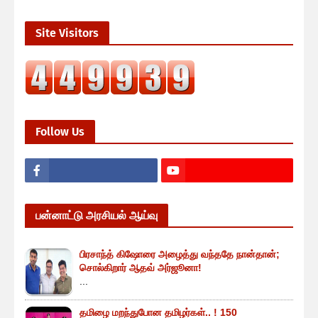
Site Visitors
Follow Us
பன்னாட்டு அரசியல் ஆய்வு
பிரசாந்த் கிஷோரை அழைத்து வந்ததே நான்தான்;
சொல்கிறார் ஆதவ் அர்ஜூனா!
...
தமிழை மறந்துபோன தமிழர்கள்.. ! 150