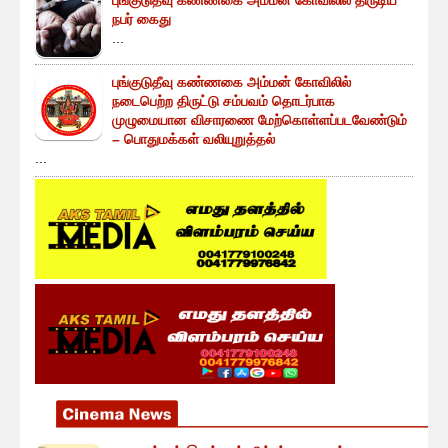
நபர் கைது
...
புங்குடுதீவு கண்ணகை அம்மன் கோவிலில்
நடைபெற்ற திருட்டு சம்பவம் தொடர்பாக
முழுமையான விசாரணை மேற்கொள்ளப்படவேண்டும்
– பொதுமக்கள் வலியுறுத்தல்
...