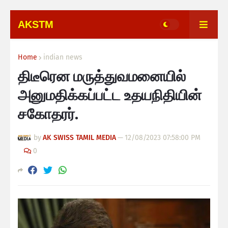
AKSTM
Home
indian news
திடீரென மருத்துவமனையில்
அனுமதிக்கப்பட்ட உதயநிதியின்
சகோதரர்.
by
AK SWISS TAMIL MEDIA
—
12/08/2023 07:58:00 PM
0