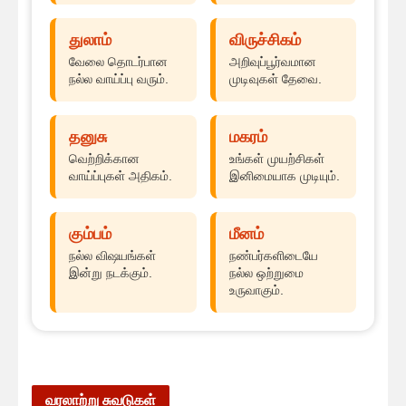
துலாம்
விருச்சிகம்
வேலை தொடர்பான
அறிவுப்பூர்வமான
நல்ல வாய்ப்பு வரும்.
முடிவுகள் தேவை.
தனுசு
மகரம்
வெற்றிக்கான
உங்கள் முயற்சிகள்
வாய்ப்புகள் அதிகம்.
இனிமையாக முடியும்.
கும்பம்
மீனம்
நல்ல விஷயங்கள்
நண்பர்களிடையே
இன்று நடக்கும்.
நல்ல ஒற்றுமை
உருவாகும்.
வரலாற்று சுவடுகள்