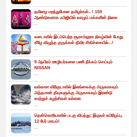
தமிழை மறந்துபோன தமிழர்கள்.. ! 150
ஆண்டுகளாக ஃபிஜியில் வாழும் மக்களின் நிலை
...
கனடாவில் இடம்பெற்ற சூரசம்ஹார நிகழ்வின் போது
கீழே விழுந்த குருக்கள் தீவிர சிகிச்சையில்...!
...
9 ஆயிரம் ஊழியர்களை பணி நீக்கம் செய்யும்
NISSAN
...
வங்காள விரிகுடாவில் இலங்கைக்கு அருகாகவும்
அந்தமான் தீவுகளுக்கு அருகாகவும் இரண்டு
காற்றுச் சுழற்சிகள் உள்ளன
...
தென்கொரியாவில் படகு விபத்து; இருவர் உயிரிழப்பு,
12 பேர் மாயம்!
...