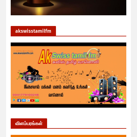
akswisstamilfm
விளம்பரங்கள்