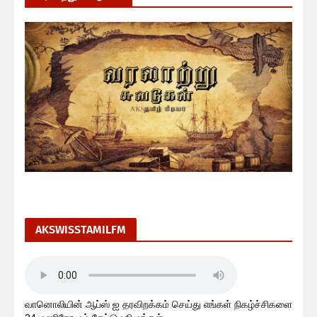
AKSWISSTAMILFM
வானொலியின் ஆப்ஸ் ஐ தரவிறக்கம் செய்து எங்கள் நிகழ்ச்சிகளை