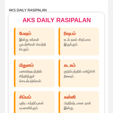
AKS DAILY RASIPALAN
AKS DAILY RASIPALAN
மேஷம்
ரிஷபம்
இன்று உங்கள்
உடல் நலம் சிறப்பாக
முயற்சிகள் வெற்றி
இருக்கும்.
பெறும்.
மிதுனம்
கடகம்
பணவிஷயத்தில்
குடும்பத்தில் மகிழ்ச்சி
சிந்தித்துச்
நிலவும்.
செயல்படுங்கள்.
சிம்மம்
கன்னி
புதிய சந்திப்புகள்
அதிர்ஷ்டமான நாள்
பயனளிக்கும்.
இன்று.