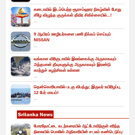
கனடாவில் இடம்பெற்ற சூரசம்ஹார நிகழ்வின் போது
கீழே விழுந்த குருக்கள் தீவிர சிகிச்சையில்...!
...
9 ஆயிரம் ஊழியர்களை பணி நீக்கம் செய்யும்
NISSAN
...
வங்காள விரிகுடாவில் இலங்கைக்கு அருகாகவும்
அந்தமான் தீவுகளுக்கு அருகாகவும் இரண்டு
காற்றுச் சுழற்சிகள் உள்ளன
...
தென்கொரியாவில் படகு விபத்து; இருவர் உயிரிழப்பு,
12 பேர் மாயம்!
...
போரதோட்டை கடற்கரையில் ஆட்டோவிற்குள் எரிந்த
நிலையில் பொலிஸ் அதிகாரியின் சடலம் கண்டெடுப்பு: