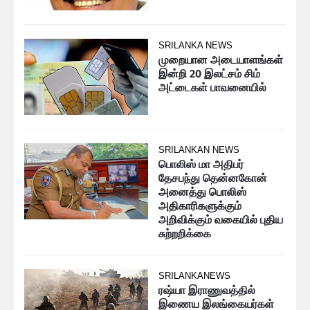
SRILANKA NEWS
முறையான அடையாளங்கள்
இன்றி 20 இலட்சம் சிம்
அட்டைகள் பாவனையில்
SRILANKAN NEWS
பொலிஸ் மா அதிபர்
தேசபந்து தென்னகோன்
அனைத்து பொலிஸ்
அதிகாரிகளுக்கும்
அறிவிக்கும் வகையில் புதிய
சுற்றறிக்கை
SRILANKANEWS
ரஷ்யா இராணுவத்தில்
இணைய இலங்கையர்கள்