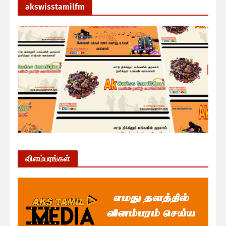
akswisstamilfm
விளம்பரங்கள்