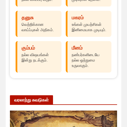
தனுசு
மகரம்
வெற்றிக்கான
உங்கள் முயற்சிகள்
வாய்ப்புகள் அதிகம்.
இனிமையாக முடியும்.
கும்பம்
மீனம்
நல்ல விஷயங்கள்
நண்பர்களிடையே
இன்று நடக்கும்.
நல்ல ஒற்றுமை
உருவாகும்.
வரலாற்று சுவடுகள்