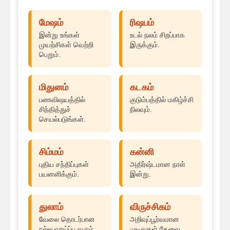
மேஷம்
ரிஷபம்
இன்று உங்கள்
உடல் நலம் சிறப்பாக
முயற்சிகள் வெற்றி
இருக்கும்.
பெறும்.
மிதுனம்
கடகம்
பணவிஷயத்தில்
குடும்பத்தில் மகிழ்ச்சி
சிந்தித்துச்
நிலவும்.
செயல்படுங்கள்.
சிம்மம்
கன்னி
புதிய சந்திப்புகள்
அதிர்ஷ்டமான நாள்
பயனளிக்கும்.
இன்று.
துலாம்
விருச்சிகம்
வேலை தொடர்பான
அறிவுப்பூர்வமான
நல்ல வாய்ப்பு வரும்.
முடிவுகள் தேவை.