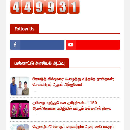
Follow Us
பன்னாட்டு அரசியல் ஆய்வு
பிரசாந்த் கிஷோரை அழைத்து வந்ததே நான்தான்;
சொல்கிறார் ஆதவ் அர்ஜூனா!
...
தமிழை மறந்துபோன தமிழர்கள்.. ! 150
ஆண்டுகளாக ஃபிஜியில் வாழும் மக்களின் நிலை
...
ஹென்றி கீசிங்கரும் வரலாற்றில் அவர் வகிபாகமும்