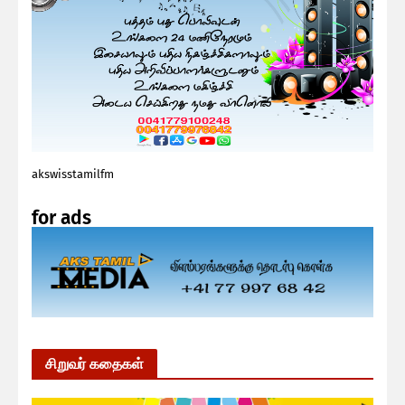
akswisstamilfm
for ads
சிறுவர் கதைகள்