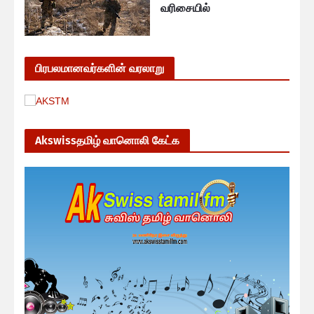
வரிசையில்
பிரபலமானவர்களின் வரலாறு
Akswissதமிழ் வானொலி கேட்க