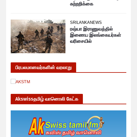
சுற்றறிக்கை
SRILANKANEWS
ரஷ்யா இராணுவத்தில்
இணைய இலங்கையர்கள்
வரிசையில்
பிரபலமானவர்களின் வரலாறு
Akswissதமிழ் வானொலி கேட்க