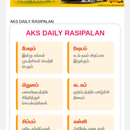
AKS DAILY RASIPALAN
AKS DAILY RASIPALAN
மேஷம்
ரிஷபம்
இன்று உங்கள்
உடல் நலம் சிறப்பாக
முயற்சிகள் வெற்றி
இருக்கும்.
பெறும்.
மிதுனம்
கடகம்
பணவிஷயத்தில்
குடும்பத்தில் மகிழ்ச்சி
சிந்தித்துச்
நிலவும்.
செயல்படுங்கள்.
சிம்மம்
கன்னி
புதிய சந்திப்புகள்
அதிர்ஷ்டமான நாள்