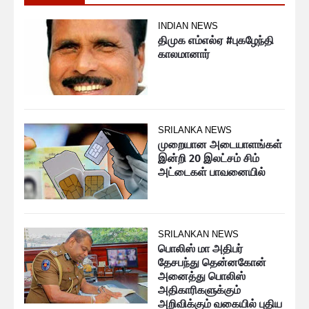
INDIAN NEWS
திமுக எம்எல்ஏ #புகழேந்தி
காலமானார்
SRILANKA NEWS
முறையான அடையாளங்கள்
இன்றி 20 இலட்சம் சிம்
அட்டைகள் பாவனையில்
SRILANKAN NEWS
பொலிஸ் மா அதிபர்
தேசபந்து தென்னகோன்
அனைத்து பொலிஸ்
அதிகாரிகளுக்கும்
அறிவிக்கும் வகையில் புதிய