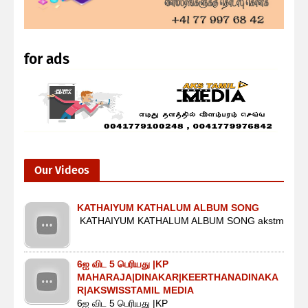
for ads
Our Videos
KATHAIYUM KATHALUM ALBUM SONG
KATHAIYUM KATHALUM ALBUM SONG akstm
6ஐ விட 5 பெரியது |KP
MAHARAJA|DINAKAR|KEERTHANADINAKA
R|AKSWISSTAMIL MEDIA
6ஐ விட 5 பெரியது |KP