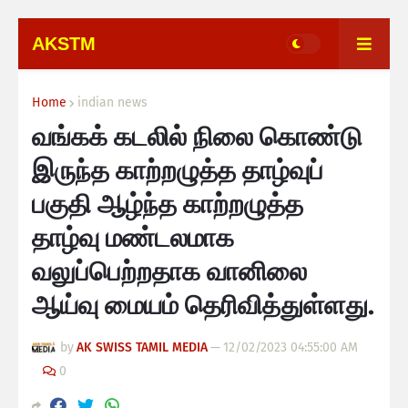
AKSTM
Home
indian news
வங்கக் கடலில் நிலை கொண்டு
இருந்த காற்றழுத்த தாழ்வுப்
பகுதி ஆழ்ந்த காற்றழுத்த
தாழ்வு மண்டலமாக
வலுப்பெற்றதாக வானிலை
ஆய்வு மையம் தெரிவித்துள்ளது.
by
AK SWISS TAMIL MEDIA
—
12/02/2023 04:55:00 AM
0