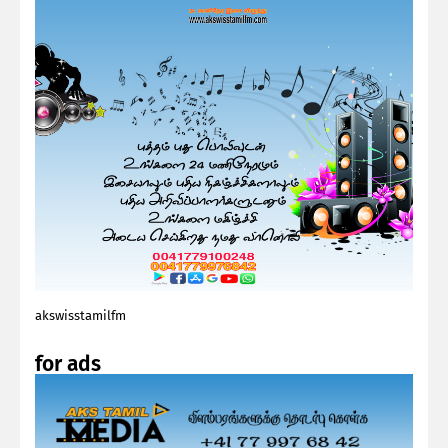
akswisstamilfm
for ads