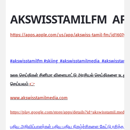
AKSWISSTAMILFM AP
https://apps.apple.com/us/app/akswiss-tamil-fm/id160744
#akswisstamilfm #skiing #akswisstamilmedia #akswisstamil
உலக செய்திகள் சினிமா விளையாட்டு அரசியல் செய்திகளை உடனுக
செய்யவும்
👉
www.akswisstamilmedia.com
https://play.google.com/store/apps/details?id=akswisstamil.media
பு
திய அறிவிப்பாளர்கள் புதிய புதிய நிகழ்ச்சிகளை கேட்டு ரசித்த ப